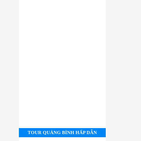
TOUR QUẢNG BÌNH HẤP DẪN