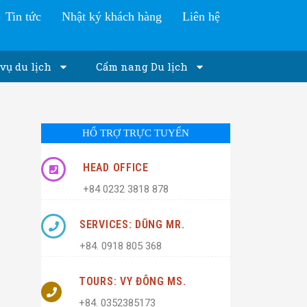
Tin tức
Nhật ký khách hàng
Liên hệ
vụ du lịch
Cẩm nang Du lịch
HỔ TRỢ TRỰC TUYẾN
HEAD OFFICE
+84 0232 3818 878
SERVICES: DŨNG MR.
+84. 0918 805 368
TOURS: VY ĐÔNG MS.
+84. 0352385173