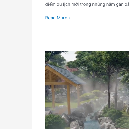
điểm du lịch mới trong những năm gần đây
Read More »
Suối
Khoáng
Nóng
Bang
ở
Quảng
Bình
–
Điểm
du
lịch