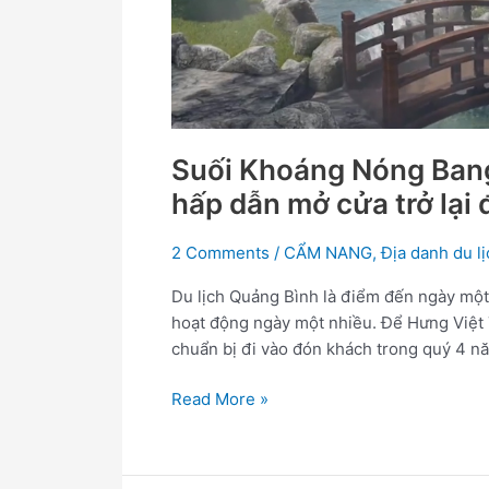
hấp
dẫn
mở
cửa
trở
lại
đón
Suối Khoáng Nóng Bang
khách
hấp dẫn mở cửa trở lại
2 Comments
/
CẨM NANG
,
Địa danh du lị
Du lịch Quảng Bình là điểm đến ngày một
hoạt động ngày một nhiều. Để Hưng Việt T
chuẩn bị đi vào đón khách trong quý 4 n
Read More »