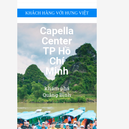
KHÁCH HÀNG VỚI HƯNG VIỆT
Capella
Center
TP Hồ
Chí
Minh
khám phá
Quảng Bình