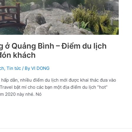
 ở Quảng Bình – Điểm du lịch
 đón khách
ch
,
Tin tức
/ By
VI DONG
 hấp dẫn, nhiều điểm du lịch mới được khai thác đưa vào
ravel bật mí cho các bạn một địa điểm du lịch ”hot”
ăm 2020 này nhé. Nó