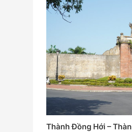
–
Thành
cổ
Đồng
Hới
Thành Đồng Hới – Thàn