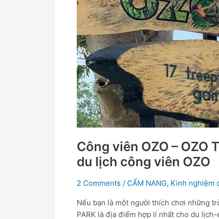
PARK
–
Kinh
nghiệm
du
lịch
công
viên
OZO
Công viên OZO – OZO 
du lịch công viên OZO
2 Comments
/
CẨM NANG
,
Kinh nghiệm d
Nếu bạn là một người thích chơi những t
PARK là địa điểm hợp lí nhất cho du lịch