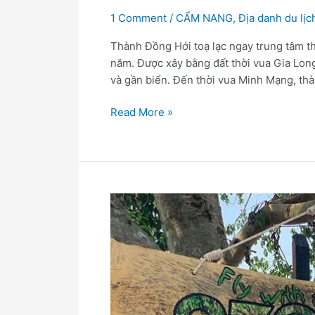
1 Comment
/
CẨM NANG
,
Địa danh du lịc
Thành Đồng Hới toạ lạc ngay trung tâm 
năm. Được xây bằng đất thời vua Gia Lon
và gần biển. Đến thời vua Minh Mạng, th
Read More »
Công
viên
OZO
–
OZO
TREE
TOP