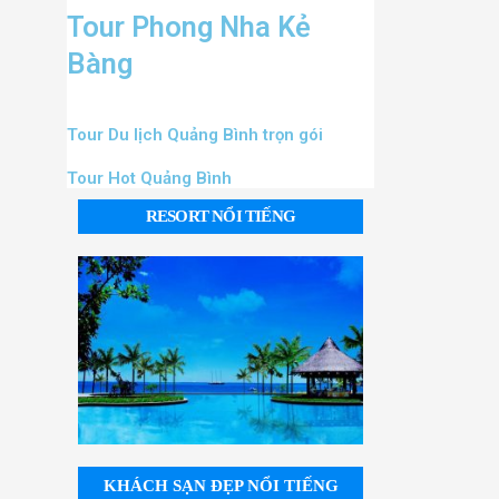
Tour Phong Nha Kẻ
Bàng
Tour Du lịch Quảng Bình trọn gói
Tour Hot Quảng Bình
RESORT NỔI TIẾNG
KHÁCH SẠN ĐẸP NỔI TIẾNG