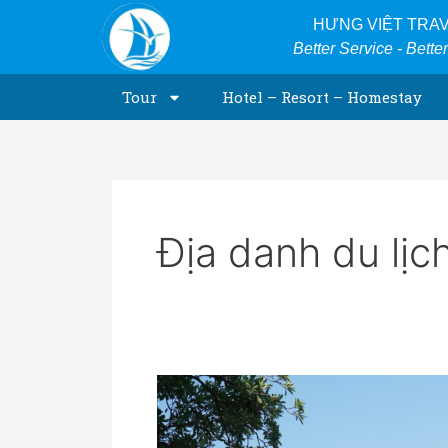
Skip
HƯNG VIỆT TRA
to
Better Service - Bette
content
Tour
Hotel – Resort – Homestay
Địa danh du lịc
Thành
Đồng
Hới