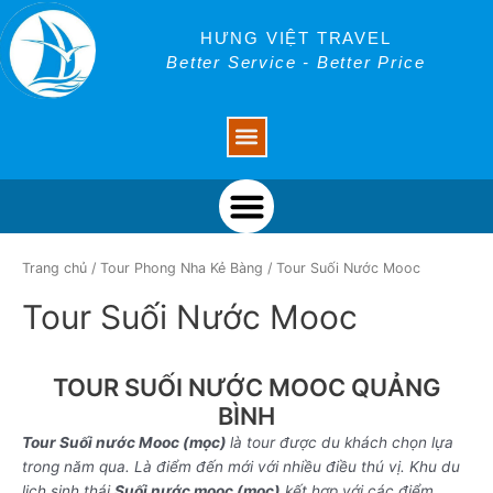
Skip
to
HƯNG VIỆT TRAVEL
content
Better Service - Better Price
Menu
Menu
Trang chủ
/
Tour Phong Nha Kẻ Bàng
/ Tour Suối Nước Mooc
Tour Suối Nước Mooc
TOUR SUỐI NƯỚC MOOC QUẢNG
BÌNH
Tour Suối nước Mooc (mọc)
là tour được du khách chọn lựa
trong năm qua. Là điểm đến mới với nhiều điều thú vị. Khu du
lịch sinh thái
Suối nước mooc (mọc)
kết hợp với các điểm