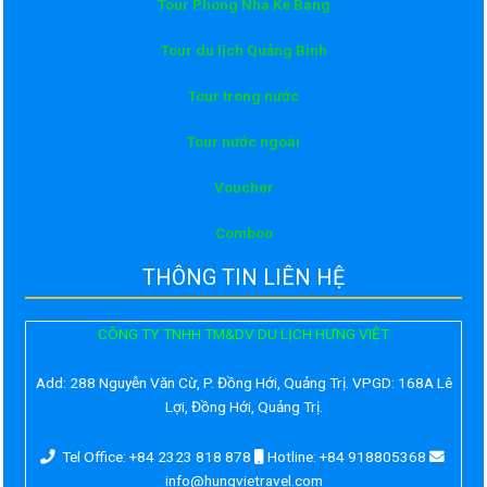
Tour Phong Nha Kẻ Bàng
Tour du lịch Quảng Bình
Tour trong nước
Tour nước ngoài
Voucher
Comboo
THÔNG TIN LIÊN HỆ
CÔNG TY TNHH TM&DV DU LỊCH HƯNG VIỆT
Add:
288 Nguyễn Văn Cừ, P. Đồng Hới, Quảng Trị. VPGD: 168A Lê
Lợi, Đồng Hới, Quảng Trị.
Tel Office: +84 2323 818 878
Hotline: +84 918805368
info@hungvietravel.com