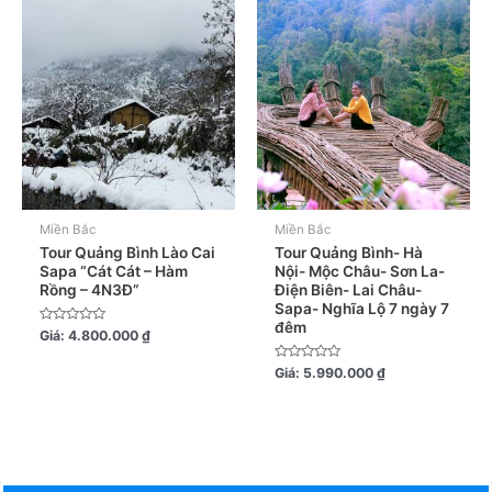
Miền Bắc
Miền Bắc
Tour Quảng Bình Lào Cai
Tour Quảng Bình- Hà
Sapa “Cát Cát – Hàm
Nội- Mộc Châu- Sơn La-
Rồng – 4N3Đ”
Điện Biên- Lai Châu-
Sapa- Nghĩa Lộ 7 ngày 7
đêm
Được
Giá:
4.800.000
₫
xếp
hạng
0
Được
Giá:
5.990.000
₫
5
xếp
sao
hạng
0
5
sao