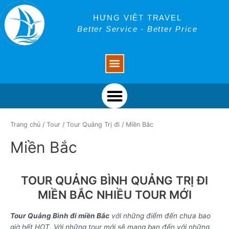
Skip
to
HƯNG VIỆT TRAVEL
content
Better Service - Better Price
Menu
Menu
Trang chủ
/
Tour
/
Tour Quảng Trị đi
/ Miền Bắc
Miền Bắc
TOUR QUẢNG BÌNH QUẢNG TRỊ ĐI
MIỀN BẮC NHIỀU TOUR MỚI
Tour Quảng Bình đi miền Bắc
với những điểm đến chưa bao
giờ hết HOT. Với những tour mới sẽ mang bạn đến với những