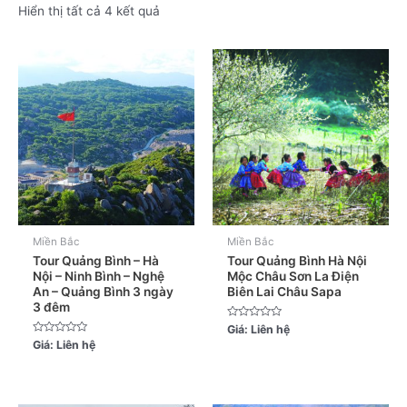
Hiển thị tất cả 4 kết quả
Miền Bắc
Miền Bắc
Tour Quảng Bình – Hà
Tour Quảng Bình Hà Nội
Nội – Ninh Bình – Nghệ
Mộc Châu Sơn La Điện
An – Quảng Bình 3 ngày
Biên Lai Châu Sapa
3 đêm
Được
Giá:
Liên hệ
xếp
Được
Giá:
Liên hệ
hạng
xếp
0
hạng
5
0
sao
5
sao