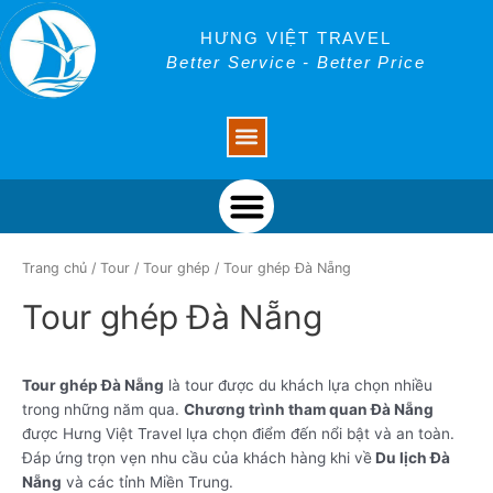
Skip
to
HƯNG VIỆT TRAVEL
content
Better Service - Better Price
Menu
Menu
Trang chủ
/
Tour
/
Tour ghép
/ Tour ghép Đà Nẵng
Tour ghép Đà Nẵng
Tour ghép Đà Nẵng
là tour được du khách lựa chọn nhiều
trong những năm qua.
Chương trình tham quan Đà Nẵng
được Hưng Việt Travel lựa chọn điểm đến nổi bật và an toàn.
Đáp ứng trọn vẹn nhu cầu của khách hàng khi về
Du lịch Đà
Nẵng
và các tỉnh Miền Trung.