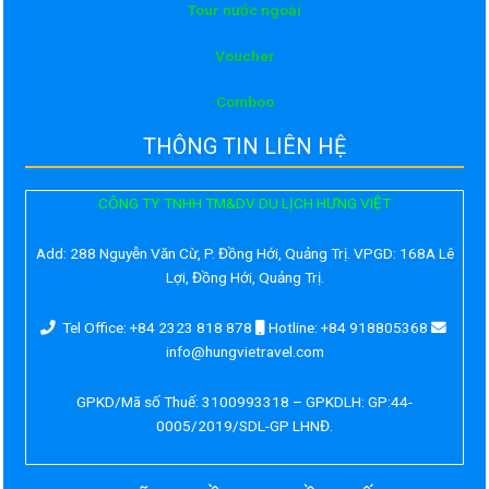
Tour nước ngoài
Voucher
Comboo
THÔNG TIN LIÊN HỆ
CÔNG TY TNHH TM&DV DU LỊCH HƯNG VIỆT
Add:
288 Nguyễn Văn Cừ, P. Đồng Hới, Quảng Trị. VPGD: 168A Lê
Lợi, Đồng Hới, Quảng Trị.
Tel Office: +84 2323 818 878
Hotline: +84 918805368
info@hungvietravel.com
GPKD/Mã số Thuế: 3100993318 – GPKDLH: GP:44-
0005/2019/SDL-GP LHNĐ.