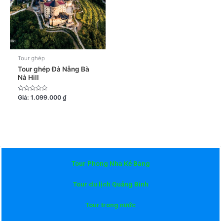
Tour ghép
Tour ghép Đà Nẵng Bà
Nà Hill
Được
Giá:
1.099.000
₫
xếp
hạng
0
5
sao
Tour Phong Nha Kẻ Bàng
Tour du lịch Quảng Bình
Tour trong nước