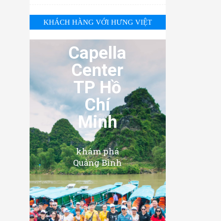
KHÁCH HÀNG VỚI HƯNG VIỆT
Capella
Center
TP Hồ
Chí
Minh
khám phá
Quảng Bình