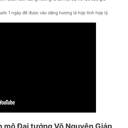
rước 1 ngày để được vào dâng hương là hợp tình hợp lý.
n mộ Đại tướng Võ Nguyên Giáp