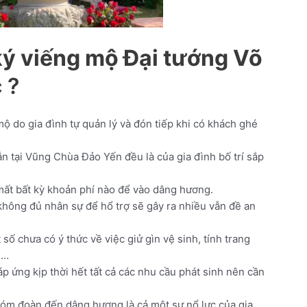
ý viếng mộ Đại tướng Võ
 ?
ộ do gia đình tự quản lý và đón tiếp khi có khách ghé
n tại Vũng Chùa Đảo Yến đều là của gia đình bố trí sắp
ất bất kỳ khoản phí nào để vào dâng hương.
hông đủ nhân sự để hổ trợ sẽ gây ra nhiều vẫn đề an
ố chưa có ý thức về việc giử gìn vệ sinh, tính trang
,…
p ứng kịp thời hết tất cả các nhu cầu phát sinh nên cần
óm đoàn đến dâng hương là cả một sự nổ lực của gia