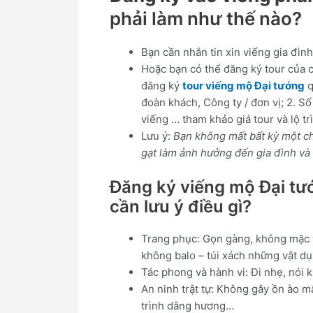
phải làm như thế nào?
Bạn cần nhắn tin xin viếng gia đình
Hoặc bạn có thể đăng ký tour của c
đăng ký
tour viếng mộ Đại tướng
q
đoàn khách, Công ty / đơn vị; 2. Số
viếng … tham khảo giá tour và lộ tr
Lưu ý:
Bạn không mất bất kỳ một ch
gạt làm ảnh hưởng đến gia đình và
Đăng ký viếng mộ Đại tư
cần lưu ý điều gì?
Trang phục: Gọn gàng, không mặc v
không balo – túi xách những vật d
Tác phong và hành vi: Đi nhẹ, nói 
An ninh trật tự: Không gây ồn ào m
trình dâng hương…