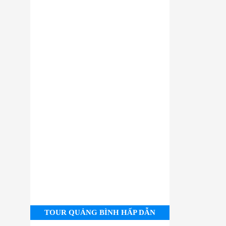
TOUR QUẢNG BÌNH HẤP DẪN