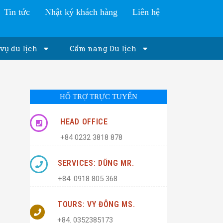
Tin tức
Nhật ký khách hàng
Liên hệ
vụ du lịch
Cẩm nang Du lịch
HỔ TRỢ TRỰC TUYẾN
HEAD OFFICE
+84 0232 3818 878
SERVICES: DŨNG MR.
+84. 0918 805 368
TOURS: VY ĐÔNG MS.
+84. 0352385173