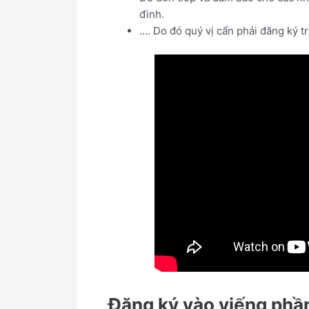
đình.
…. Do đó quý vị cẩn phải đăng ký t
Đăng ký vào viếng phầ