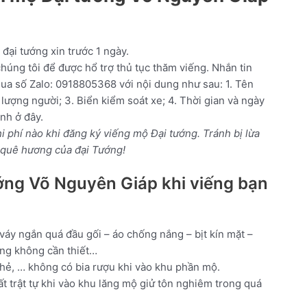
 đại tướng xin trước 1 ngày.
húng tôi để được hổ trợ thủ tục thăm viếng. Nhắn tin
ua số Zalo: 0918805368 với nội dung như sau: 1. Tên
 lượng người; 3. Biển kiểm soát xe; 4. Thời gian và ngày
ình ở đây.
i phí nào khi đăng ký viếng mộ Đại tướng. Tránh bị lừa
 quê hương của đại Tướng!
ớng Võ Nguyên Giáp khi viếng bạn
áy ngắn quá đầu gối – áo chống nắng – bịt kín mặt –
ụng không cần thiết…
khẻ, … không có bia rượu khi vào khu phần mộ.
ất trật tự khi vào khu lăng mộ giử tôn nghiêm trong quá