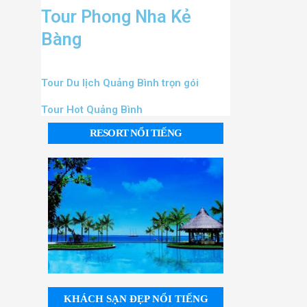
Tour Phong Nha Kẻ
Bàng
Tour Du lịch Quảng Bình trọn gói
Tour Hot Quảng Bình
RESORT NỔI TIẾNG
KHÁCH SẠN ĐẸP NỔI TIẾNG