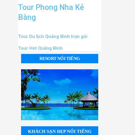
Tour Phong Nha Kẻ
Bàng
Tour Du lịch Quảng Bình trọn gói
Tour Hot Quảng Bình
RESORT NỔI TIẾNG
KHÁCH SẠN ĐẸP NỔI TIẾNG