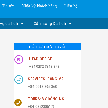
Tin tức
Nhật ký khách hàng
Liên hệ
vụ du lịch
Cẩm nang Du lịch
HỔ TRỢ TRỰC TUYẾN
HEAD OFFICE
+84 0232 3818 878
SERVICES: DŨNG MR.
+84. 0918 805 368
TOURS: VY ĐÔNG MS.
+84. 0352385173