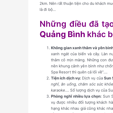
2km. Nên rất thuận tiện cho du khách m
là đi bộ…
Những điều đã tạ
Quảng Bình
khác b
Không gian xanh thắm và yên bình
xanh ngát của biển và cây. Làn nư
thảm cỏ mịn màng. Những con đườn
nên khung cảnh yên bình như chốn
Spa Resort thì quên cả lối về”….
Tiện ích dịch vụ:
Dịch vụ của
Sun 
nghĩ, ăn uống, chăm sóc sức khỏe v
karaoke…
. Số lượng dịch vụ của S
Phòng nghĩ nhiều lựa chọn:
Sun S
vụ được nhiều đối tượng khách h
hạng khác nhau giá cũng khác nha