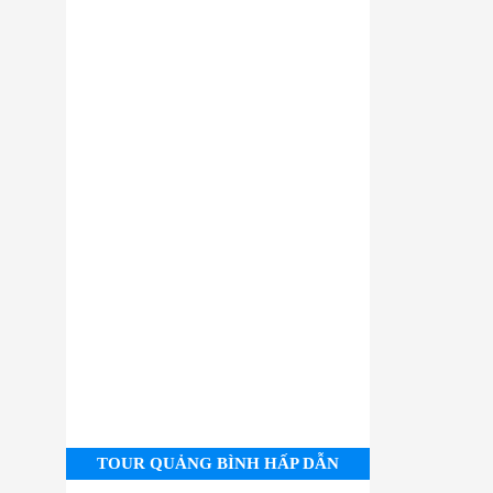
TOUR QUẢNG BÌNH HẤP DẪN