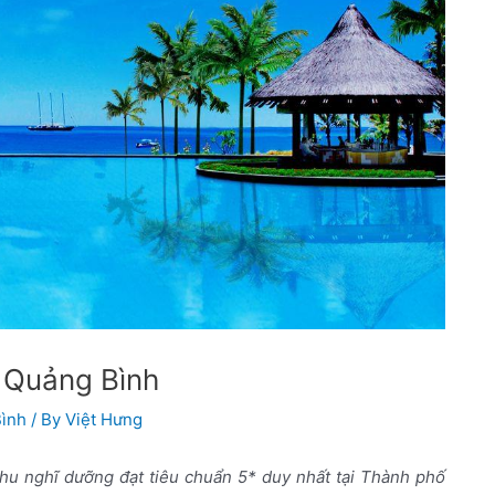
s Quảng Bình
Bình
/ By
Việt Hưng
hu nghĩ dưỡng đạt tiêu chuẩn 5* duy nhất tại Thành phố