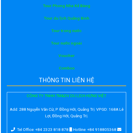
Tour Phong Nha Kẻ Bàng
Tour du lịch Quảng Bình
Tour trong nước
Tour nước ngoài
Voucher
Comboo
THÔNG TIN LIÊN HỆ
CÔNG TY TNHH TM&DV DU LỊCH HƯNG VIỆT
Add:
288 Nguyễn Văn Cừ, P. Đồng Hới, Quảng Trị. VPGD: 168A Lê
Lợi, Đồng Hới, Quảng Trị.
Tel Office: +84 2323 818 878
Hotline: +84 918805368