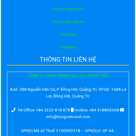
Tour trong nước
Tour nước ngoài
Voucher
Comboo
THÔNG TIN LIÊN HỆ
CÔNG TY TNHH TM&DV DU LỊCH HƯNG VIỆT
Add:
288 Nguyễn Văn Cừ, P. Đồng Hới, Quảng Trị. VPGD: 168A Lê
Lợi, Đồng Hới, Quảng Trị.
Tel Office: +84 2323 818 878
Hotline: +84 918805368
info@hungvietravel.com
GPKD/Mã số Thuế: 3100993318 – GPKDLH: GP:44-