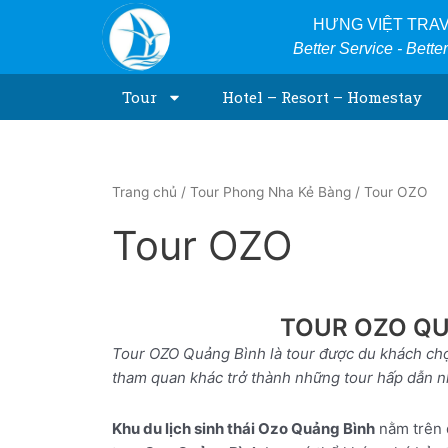
Skip
HƯNG VIỆT TRA
to
Better Service - Bette
content
Tour
Hotel – Resort – Homestay
Trang chủ
/
Tour Phong Nha Kẻ Bàng
/ Tour OZO
Tour OZO
TOUR OZO QUẢ
Tour OZO Quảng Bình là tour được du khách chọn
tham quan khác trở thành những tour hấp dẫn n
Khu du lịch sinh thái Ozo Quảng Bình
nằm trên 