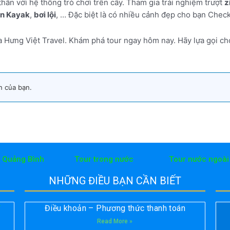
ân với hệ thống trò chơi trên cây. Tham gia trải nghiệm trượt
z
ền Kayak
,
bơi lội
, … Đặc biệt là có nhiều cảnh đẹp cho bạn Check
a Hưng Việt Travel. Khám phá tour ngay hôm nay. Hãy lựa gọi ch
n của bạn.
h Quảng Bình
Tour trong nước
Tour nước ngoài
NHỮNG ĐIỀU BẠN CẦN BIẾT
Điều khoản – Phương thức thanh toán
T
Read More »