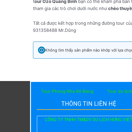
t
our Ozo Quảng Bình
bạn có thể khám phá bản th
tham gia các trò chơi dưới nước như
chèo thuy
Tất cả được kết hợp trong những đường tour củ
931358488 Mr.Dũng
Không tìm thấy sản phẩm nào khớp với lựa chọ
Tour Phong Nha Kẻ Bàng
Tour du lịc
THÔNG TIN LIÊN HỆ
CÔNG TY TNHH TM&DV DU LỊCH HƯNG VIỆ