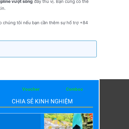
ipline vượt sông
đầy thú vị. Bạn cũng có thể
in.
o chúng tôi nếu bạn cần thêm sự hổ trợ +84
Voucher
Comboo
CHIA SẺ KINH NGHIỆM