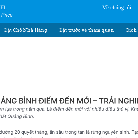
Về chúng tôi
VEL
r Price
Đặt Chổ Nhà Hàng
Đặt trước vé tham quan
Dịch 
NG BÌNH ĐIỂM ĐẾN MỚI – TRẢI NGH
 lựa trong năm qua. Là điểm đến mới với nhiều điều thú vị. Khu 
hất Quảng Bình.
đường 20 quyết thắng, ẩn sâu trong tán lá rừng nguyên sinh. T