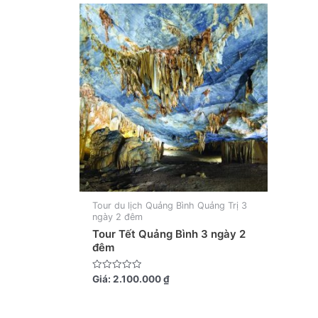
Tour du lịch Quảng Bình Quảng Trị 3
ngày 2 đêm
Tour Tết Quảng Bình 3 ngày 2
đêm
Được
Giá:
2.100.000
₫
xếp
hạng
0
5