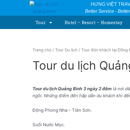
Skip
HƯNG VIỆT TRA
to
Better Service - Bette
content
Tour
Hotel – Resort – Homestay
Trang chủ
/
Tour Du lịch
/
Tour đón khách tại Đồng 
Tour du lịch Quản
Tour du lịch Quảng Bình
3 ngày 2 đêm
là nơi d
ngôi. Những điểm đến hấp dẫn du khách khi đ
Động Phong Nha – Tiên Sơn.
Suối Nước Mọc.