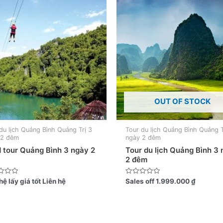
OUT OF STOCK
du lịch Quảng Bình Quảng Trị 3
Tour du lịch Quảng Bình Quảng T
 2 đêm
ngày 2 đêm
 tour Quảng Bình 3 ngày 2
Tour du lịch Quảng Bình 3
2 đêm
Được
hệ lấy giá tốt
Liên hệ
Sales off
1.999.000
₫
xếp
hạng
0
5
sao