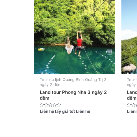
Tour du lịch Quảng Bình Quảng Trị 3
Tour 
ngày 2 đêm
ngày
Land tour Phong Nha 3 ngày 2
Land
đêm
đêm
Được
Được
Liên hệ lấy giá tốt
Liên hệ
Liên 
xếp
xếp
hạng
hạng
0
0
5
5
sao
sao