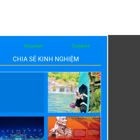
Voucher
Comboo
CHIA SẺ KINH NGHIỆM