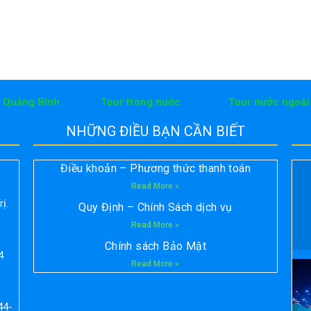
h Quảng Bình
Tour trong nước
Tour nước ngoài
NHỮNG ĐIỀU BẠN CẦN BIẾT
Điều khoản – Phương thức thanh toán
T
Read More »
ị.
Quy Định – Chính Sách dịch vụ
Read More »
Chính sách Bảo Mật
4
Read More »
44-