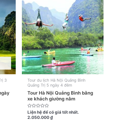
rị 3
Tour du lịch Hà Nội Quảng Bình
Quảng Trị 5 ngày 4 đêm
 ngày
Tour Hà Nội Quảng Bình bằng
xe khách giường nằm
Được
Liện hệ để có giá tốt nhất.
xếp
2.050.000
₫
hạng
0
5
sao