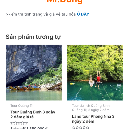
>kiểm tra tình trạng và giá vé tàu hỏa
Ở ĐÂY
Sản phẩm tương tự
Tour Quảng Trị
Tour du lịch Quảng Bình
Quảng Trị 3 ngày 2 đêm
Tour Quảng Bình 3 ngày
Land tour Phong Nha 3
2 đêm giá rẻ
ngày 2 đêm
Được
Sales off
1.550.000
₫