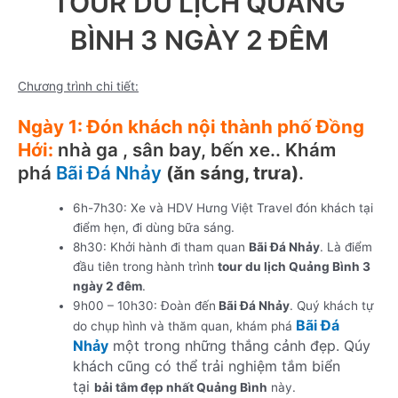
TOUR DU LỊCH QUẢNG
BÌNH 3 NGÀY 2 ĐÊM
Chương trình chi tiết:
Ngày 1: Đón khách nội thành phố Đồng
Hới:
nhà ga , sân bay, bến xe.. Khám
phá
Bãi Đá Nhảy
(ăn sáng, trưa)
.
6h-7h30: Xe và HDV Hưng Việt Travel đón khách tại
điểm hẹn, đi dùng bữa sáng.
8h30: Khởi hành đi tham quan
Bãi Đá Nhảy
. Là điểm
đầu tiên trong hành trình
tour du lịch Quảng Bình 3
ngày 2 đêm
.
9h00 – 10h30: Đoàn đến
Bãi Đá Nhảy
. Quý khách tự
Bãi Đá
do chụp hình và thăm quan, khám phá
Nhảy
một trong những thắng cảnh đẹp. Qúy
khách cũng có thể trải nghiệm tắm biển
tại
bải tắm đẹp nhất Quảng Bình
này.