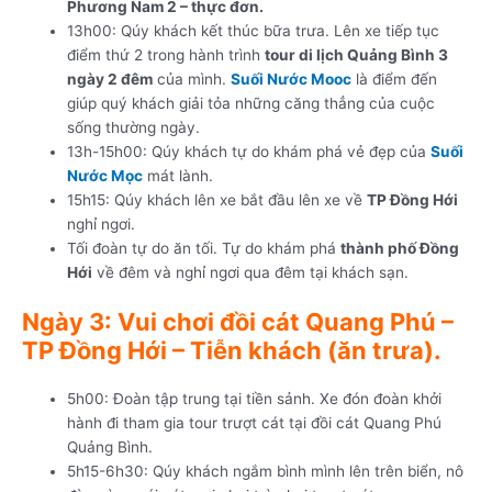
Phương Nam 2 – thực đơn.
13h00: Qúy khách kết thúc bữa trưa. Lên xe tiếp tục
điểm thứ 2 trong hành trình
tour di lịch Quảng Bình 3
ngày 2 đêm
của mình.
Suối Nước Mooc
là điểm đến
giúp quý khách giải tỏa những căng thẳng của cuộc
sống thường ngày.
13h-15h00: Qúy khách tự do khám phá vẻ đẹp của
Suối
Nước Mọc
mát lành.
15h15: Qúy khách lên xe bắt đầu lên xe về
TP Đồng Hới
nghỉ ngơi.
Tối đoàn tự do ăn tối. Tự do khám phá
thành phố Đồng
Hới
về đêm và nghỉ ngơi qua đêm tại khách sạn.
Ngày 3: Vui chơi đồi cát Quang Phú –
TP Đồng Hới – Tiễn khách (ăn trưa).
5h00: Đoàn tập trung tại tiền sảnh. Xe đón đoàn khởi
hành đi tham gia tour trượt cát tại đồi cát Quang Phú
Quảng Bình.
5h15-6h30: Qúy khách ngắm bình mình lên trên biển, nô