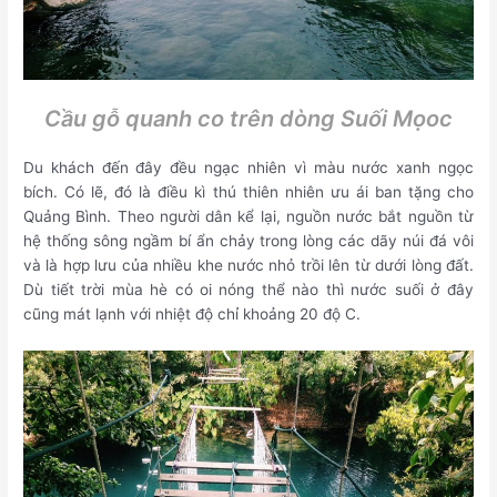
Cầu gỗ quanh co trên dòng Suối Mọoc
Du khách đến đây đều ngạc nhiên vì màu nước xanh ngọc
bích. Có lẽ, đó là điều kì thú thiên nhiên ưu ái ban tặng cho
Quảng Bình. Theo người dân kể lại, nguồn nước bắt nguồn từ
hệ thống sông ngầm bí ẩn chảy trong lòng các dãy núi đá vôi
và là hợp lưu của nhiều khe nước nhỏ trồi lên từ dưới lòng đất.
Dù tiết trời mùa hè có oi nóng thể nào thì nước suối ở đây
cũng mát lạnh với nhiệt độ chỉ khoảng 20 độ C.