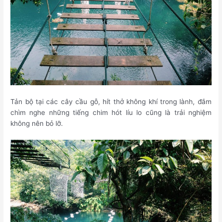
Tản bộ tại các cây cầu gỗ, hít thở không khí trong lành, đắm
chìm nghe những tiếng chim hót líu lo cũng là trải nghiệm
không nên bỏ lỡ.