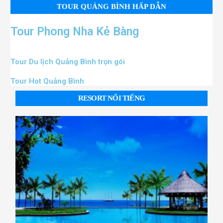
TOUR QUẢNG BÌNH HẤP DẪN
Tour Phong Nha Kẻ Bàng
Tour Du lịch Quảng Bình trọn gói
Tour Hot Quảng Bình
RESORT NỔI TIẾNG