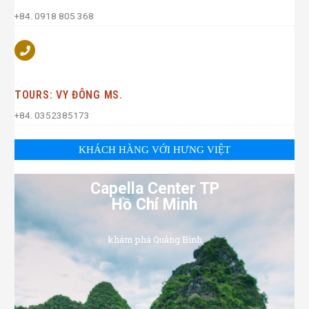
+84. 0918 805 368
TOURS: VY ĐÔNG MS.
+84. 0352385173
KHÁCH HÀNG VỚI HƯNG VIỆT
Capella Center TP
Hồ Chí Minh
khám phá Quảng Bình