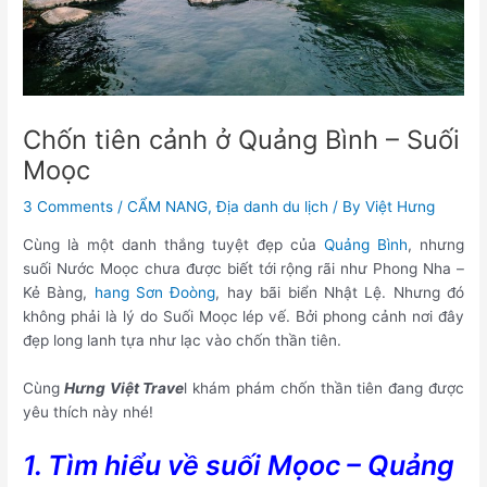
Chốn tiên cảnh ở Quảng Bình – Suối
Moọc
3 Comments
/
CẨM NANG
,
Địa danh du lịch
/ By
Việt Hưng
Cùng là một danh thắng tuyệt đẹp của
Quảng Bình
, nhưng
suối Nước Moọc chưa được biết tới rộng rãi như Phong Nha –
Kẻ Bàng,
hang Sơn Đoòng
, hay bãi biển Nhật Lệ. Nhưng đó
không phải là lý do Suối Moọc lép vế. Bởi phong cảnh nơi đây
đẹp long lanh tựa như lạc vào chốn thần tiên.
Cùng
Hưng Việt Trave
l khám phám chốn thần tiên đang được
yêu thích này nhé!
1. Tìm hiểu về suối Mọoc – Quảng