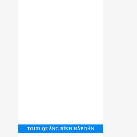
TOUR QUẢNG BÌNH HẤP DẪN