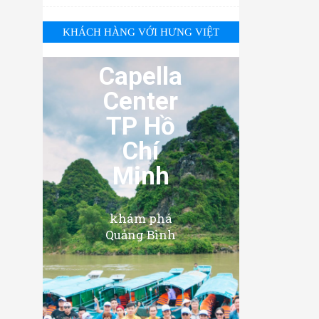
KHÁCH HÀNG VỚI HƯNG VIỆT
Capella
Center
TP Hồ
Chí
Minh
khám phá
Quảng Bình