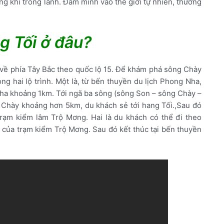
ng khí trong lành. Đắm mình vào thế giới tự nhiên, thưởng
g Tối ở đâu?
ề phía Tây Bắc theo quốc lộ 15. Để khám phá sông Chày
ng hai lộ trình. Một là, từ bến thuyền du lịch Phong Nha,
a khoảng 1km. Tới ngã ba sông (sông Son – sông Chày –
 Chày khoảng hơn 5km, du khách sẻ tới hang Tối.,Sau đó
 trạm kiểm lâm Trộ Mơng. Hai là du khách có thể đi theo
n của trạm kiểm Trộ Mơng. Sau đó kết thúc tại bến thuyền