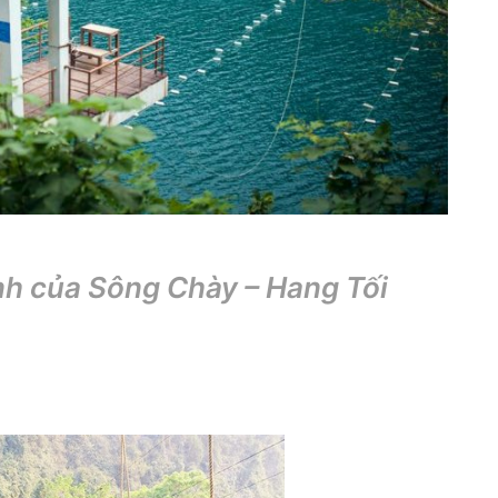
 Tối
nh của Sông Chày – Hang Tối