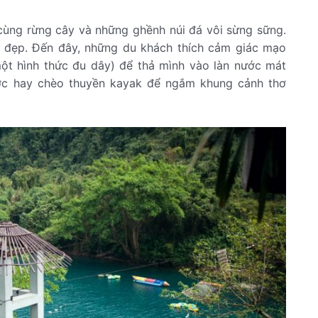
cùng rừng cây và những ghềnh núi đá vôi sừng sững.
t đẹp. Đến đây, những du khách thích cảm giác mạo
một hình thức đu dây) để thả mình vào làn nước mát
ước hay chèo thuyền kayak để ngắm khung cảnh thơ