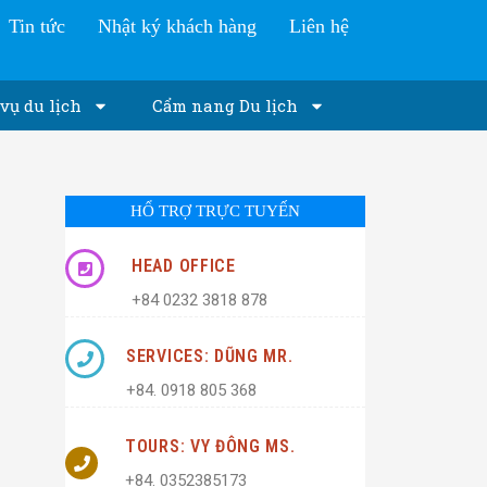
Tin tức
Nhật ký khách hàng
Liên hệ
vụ du lịch
Cẩm nang Du lịch
HỔ TRỢ TRỰC TUYẾN
HEAD OFFICE
+84 0232 3818 878
SERVICES: DŨNG MR.
+84. 0918 805 368
TOURS: VY ĐÔNG MS.
+84. 0352385173