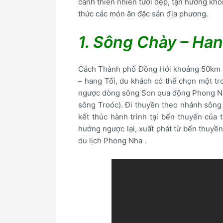
cảnh thiên nhiên tươi đẹp, tận hưởng khô
thức các món ăn đặc sản địa phương.
1. Sông Chày – Han
Cách Thành phố Đồng Hới khoảng 50km v
– hang Tối, du khách có thể chọn một tro
ngược dòng sông Son qua động Phong Nh
sông Troóc). Đi thuyền theo nhánh sông
kết thúc hành trình tại bến thuyến của
hướng ngược lại, xuất phát từ bến thuyề
du lịch Phong Nha .