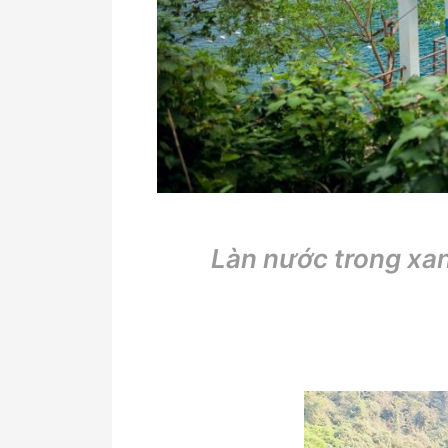
ông Chày- Hang Tối Sông Chày- Hang
Làn nước trong xa