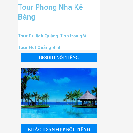
Tour Phong Nha Kẻ
Bàng
Tour Du lịch Quảng Bình trọn gói
Tour Hot Quảng Bình
RESORT NỔI TIẾNG
KHÁCH SẠN ĐẸP NỔI TIẾNG