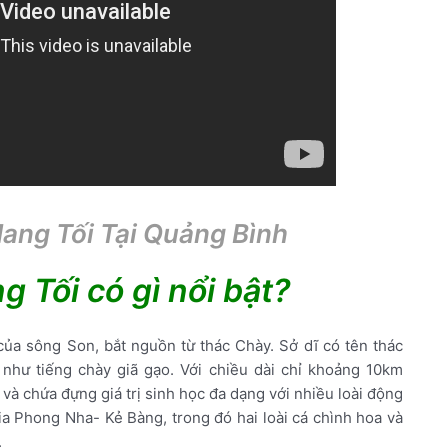
ang Tối Tại Quảng Bình
 Tối có gì nổi bật?
ủa sông Son, bắt nguồn từ thác Chày. Sở dĩ có tên thác
 như tiếng chày giã gạo. Với chiều dài chỉ khoảng 10km
à chứa đựng giá trị sinh học đa dạng với nhiều loài động
ia Phong Nha- Kẻ Bàng, trong đó hai loài cá chình hoa và
.