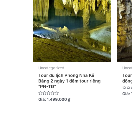
Uncategorized
Unca
Tour du lịch Phong Nha Kẻ
Tour
Bàng 2 ngày 1 đêm tour riêng
độn
“PN-TĐ”
Được
Giá:
xếp
Được
Giá:
1.499.000
₫
hạng
xếp
0
hạng
5
0
sao
5
sao