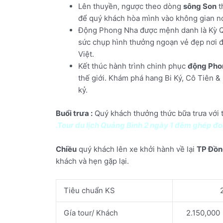
Lên thuyền, ngược theo dòng
sông Son
t
để quý khách hòa mình vào không gian nơi
Động Phong Nha được mệnh danh là Kỳ Qu
sức chụp hình thưởng ngoạn vẻ đẹp nơi đ
Việt.
Kết thúc hành trình chinh phục
động Pho
thế giới. Khám phá hang Bi Ký, Cô Tiên &
kỷ.
Buổi trưa :
Quý khách thưởng thức bữa trưa với t
.Tour du lịch Quảng Bình 2 ngày 1 đêm ghép đo
Chiều
quý khách lên xe khởi hành về lại
TP Đồn
khách và hẹn gặp lại.
Tiêu chuẩn KS
Gía tour/ Khách
2.150,000