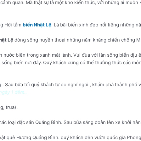
 cảnh quan. Mà thật sự là một kho kiến thức, với những ai muốn
ng Hới tắm
biển Nhật Lệ
. Là bãi biển xinh đẹp nổi tiếng những n
hật Lệ
dòng sông huyền thoại những năm kháng chiến chống Mỹ.
 nước biển trong xanh mát lành. Vui đùa với làn sống biển dịu ê
ủa sống biển nơi đây. Quý khách cũng có thể thưởng thức các món
g . Sau bữa tối quý khách tự do nghĩ ngơi , khám phá thành phố 
ngày 1 đêm..
g, trưa) .
Tour du lịch Quảng Bình 2 ngày 1 đêm .
ác loại đặc sản Quảng Bình. Sau bữa sáng đoàn lên xe khởi hà
vật quê Hương Quảng Bình. quý khách đến vườn quốc gia Phong