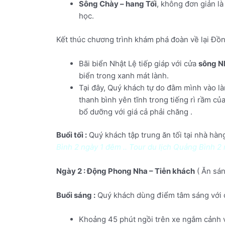
Sông Chày – hang Tối
, không đơn giản là
học.
Kết thúc chương trình khám phá đoàn về lại Đồ
Bãi biển Nhật Lệ tiếp giáp với cửa
sông N
biển trong xanh mát lành.
Tại đây, Quý khách tự do đằm mình vào làn
thanh bình yên tĩnh trong tiếng rì rầm c
bổ dưỡng với giá cả phải chăng .
Buổi tối :
Quý khách tập trung ăn tối tại nhà hàn
Bình 2 ngày 1 đêm .. Tour du lịch Quảng Bình 2 
Ngày 2 : Động Phong Nha – Tiễn khách
( Ăn sán
Buổi sáng :
Quý khách dùng điểm tâm sáng với c
Khoảng 45 phút ngồi trên xe ngắm cảnh 