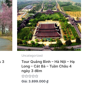
Uncategorized
A 3
Tour Quảng Bình – Hà Nội – Hạ
Long – Cát Bà – Tuần Châu 4
ngày 3 đêm
Được
Giá:
3.899.000
₫
xếp
hạng
0
5
sao