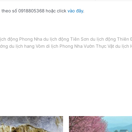
ôi theo số 0918805368 hoặc click
vào đây
.
lịch động Phong Nha du lịch động Tiên Sơn du lịch động Thiên 
ướng du lịch hang Vòm di lịch Phong Nha Vườn Thực Vật du lịch 
àn Tour du lịch Quảng Bình 2 ngày 1 đêm ghép đoàn.