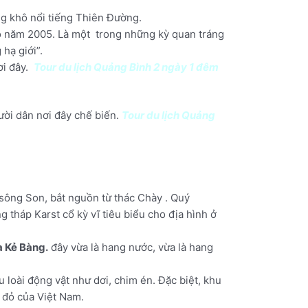
g khô nổi tiếng Thiên Đường.
o năm 2005. Là một trong những kỳ quan tráng
hạ giới”.
ơi đây.
Tour du lịch Quảng Bình 2 ngày 1 đêm
ười dân nơi đây chế biến.
Tour du lịch Quảng
sông Son, bắt nguồn từ thác Chày . Quý
tháp Karst cổ kỳ vĩ tiêu biểu cho địa hình ở
 Kẻ Bàng.
đây vừa là hang nước, vừa là hang
 loài động vật như dơi, chim én. Đặc biệt, khu
h đỏ của Việt Nam.