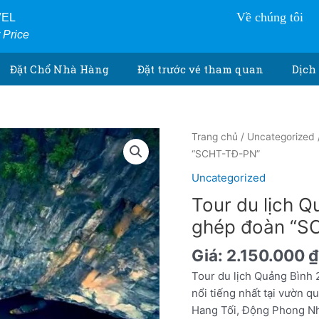
Về chúng tôi
VEL
r Price
Đặt Chổ Nhà Hàng
Đặt trước vé tham quan
Dịch 
Tour
Trang chủ
/
Uncategorized
du
“SCHT-TĐ-PN”
lịch
Uncategorized
Quảng
Tour du lịch Q
Bình
2
ghép đoàn “S
ngày
Giá:
2.150.000
₫
1
đêm
Tour du lịch Quảng Bình 
ghép
nổi tiếng nhất tại vườn 
đoàn
Hang Tối, Động Phong Nha