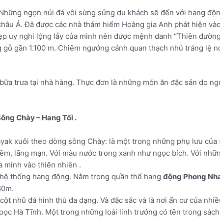
Những ngọn núi đá vôi sừng sửng du khách sẽ đến với hang độn
 châu Á. Đã được các nhà thám hiểm Hoàng gia Anh phát hiện và
 đẹp uy nghi lộng lẫy của mình nên được mệnh danh “Thiên đường 
g gỗ gần 1.100 m. Chiêm ngưởng cảnh quan thạch nhủ tráng lệ n
bữa trưa tại nhà hàng. Thực đơn là những món ăn đặc sản do ng
ông Chày – Hang Tối .
ak xuôi theo dòng sông Chày: là một trong những phụ lưu của 
, lãng mạn. Với màu nước trong xanh như ngọc bích. Với những 
 mình vào thiên nhiên .
hệ thống hang động. Nằm trong quần thể hang
động Phong Nha
80m.
t nhũ đá hình thù đa dạng. Và đặc sắc và là nơi ẩn cư của nhiều
voọc Hà Tĩnh. Một trong những loài linh trưởng có tên trong sác