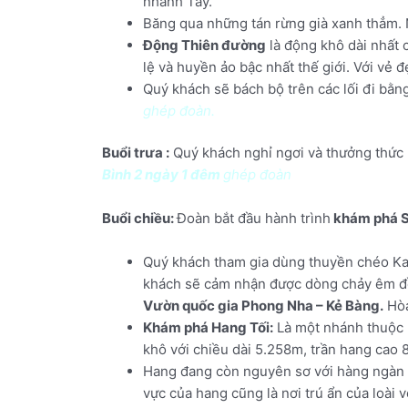
nhánh Tây.
Băng qua những tán rừng già xanh thẳm. 
Động Thiên đường
là động khô dài nhất
lệ và huyền ảo bậc nhất thế giới. Với vẻ
Quý khách sẽ bách bộ trên các lối đi bằn
ghép đoàn.
Buổi trưa :
Quý khách nghỉ ngơi và thưởng thức 
Bình 2 ngày 1 đêm
ghép đoàn
Buổi chiều:
Đoàn bắt đầu hành trình
khám phá S
Quý khách tham gia dùng thuyền chéo Kay
khách sẽ cảm nhận được dòng chảy êm đềm
Vườn quốc gia Phong Nha – Kẻ Bàng.
Hòa
Khám phá Hang Tối:
Là một nhánh thuộc 
khô với chiều dài 5.258m, trần hang cao 
Hang đang còn nguyên sơ với hàng ngàn cộ
vực của hang cũng là nơi trú ẩn của loài 