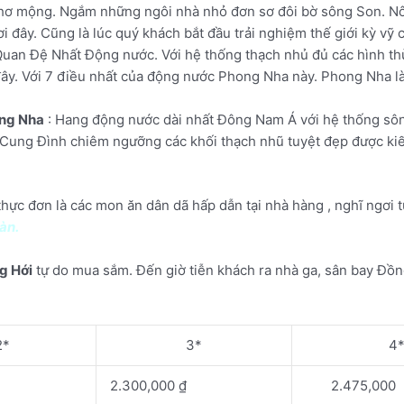
hơ mộng. Ngắm những ngôi nhà nhỏ đơn sơ đôi bờ sông Son. Nô
 đây. Cũng là lúc quý khách bắt đầu trải nghiệm thế giới kỳ vỹ
an Đệ Nhất Động nước. Với hệ thống thạch nhủ đủ các hình thù
ây. Với 7 điều nhất của động nước Phong Nha này. Phong Nha là
ng Nha
: Hang động nước dài nhất Đông Nam Á với hệ thống sôn
 Cung Đình chiêm ngưỡng các khối thạch nhũ tuyệt đẹp được kiế
hực đơn là các mon ăn dân dã hấp dẫn tại nhà hàng , nghĩ ngơi t
àn.
g Hới
tự do mua sắm. Đến giờ tiễn khách ra nhà ga, sân bay Đồng
2*
3*
4
2.300,000 ₫
2.475,000