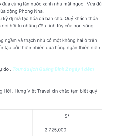
 đùa cùng làn nước xanh như mắt ngọc . Vừa đủ
 của động Phong Nha.
 kỳ dị mà tạo hóa đã ban cho. Quý khách thỏa
 nơi hội tụ những đều tinh túy của non sông
g ngầm và thạch nhủ có một không hai ở trên
n tạo bởi thiên nhiên qua hàng ngàn thiên niên
ự do .
Tour du lịch Quảng Bình 2 ngày 1 đêm
 Hới . Hưng Việt Travel xin chào tạm biệt quý
*
5*
2.725,000