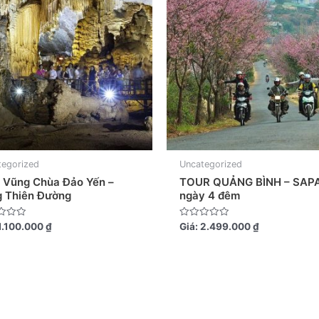
tegorized
Uncategorized
 Vũng Chùa Đảo Yến –
TOUR QUẢNG BÌNH – SAP
g Thiên Đường
ngày 4 đêm
Được
1.100.000
₫
Giá:
2.499.000
₫
xếp
hạng
0
5
sao