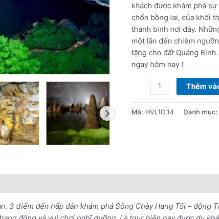
"SCHT-
khách được khám phá sự đố
TĐ-
chốn bồng lai, của khối 
PN"
thanh bình nơi đây. Nhữn
số
một lần đến chiêm ngưỡng
lượng
tặng cho đất Quảng Bình.
ngay hôm nay !
Thêm vào
Mã:
HVL1D.14
Danh mục
nổi bật
Lưu ý khi đặt tour
n. 3 điểm đến hấp dẫn khám phá Sông Chày Hang Tối – động T
hang động và vui chơi nghĩ dưỡng. Là tour hiện nay được du khác