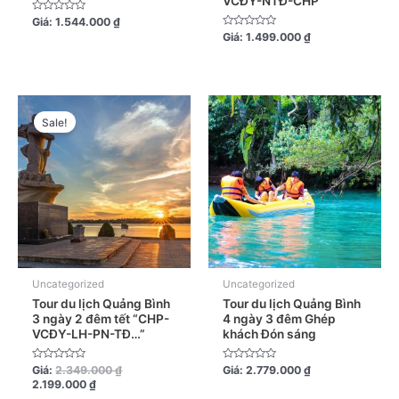
VCĐY-NTĐ-CHP”
Được
Giá:
1.544.000
₫
xếp
Được
Giá:
1.499.000
₫
hạng
xếp
0
hạng
5
0
sao
5
sao
Sale!
Uncategorized
Uncategorized
Tour du lịch Quảng Bình
Tour du lịch Quảng Bình
3 ngày 2 đêm tết “CHP-
4 ngày 3 đêm Ghép
VCĐY-LH-PN-TĐ…”
khách Đón sáng
Được
Được
Giá:
2.349.000
₫
Giá:
2.779.000
₫
xếp
xếp
2.199.000
₫
hạng
hạng
0
0