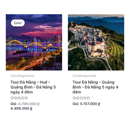
5
5
sao
sao
Sale!
Uncategorized
Uncategorized
Tour Đà Nẵng – Huế –
Tour Đà Nẵng – Quảng
Quảng Bình – Đà Nẵng 5
Bình – Đà Nẵng 5 ngày 4
ngày 4 đêm
đêm
Được
Được
Giá:
4.799.000
₫
Giá:
5.157.000
₫
xếp
xếp
4.499.000
₫
hạng
hạng
0
0
5
5
sao
sao