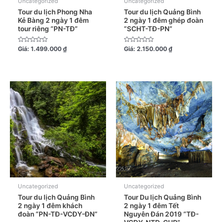
Uncategorized
Uncategorized
Tour du lịch Phong Nha
Tour du lịch Quảng Bình
Kẻ Bàng 2 ngày 1 đêm
2 ngày 1 đêm ghép đoàn
tour riêng “PN-TĐ”
“SCHT-TĐ-PN”
Được
Được
Giá:
1.499.000
₫
Giá:
2.150.000
₫
xếp
xếp
hạng
hạng
0
0
5
5
sao
sao
Uncategorized
Uncategorized
Tour du lịch Quảng Bình
Tour Du lịch Quảng Bình
2 ngày 1 đêm khách
2 ngày 1 đêm Tết
đoàn “PN-TĐ-VCĐY-ĐN”
Nguyên Đán 2019 “TĐ-