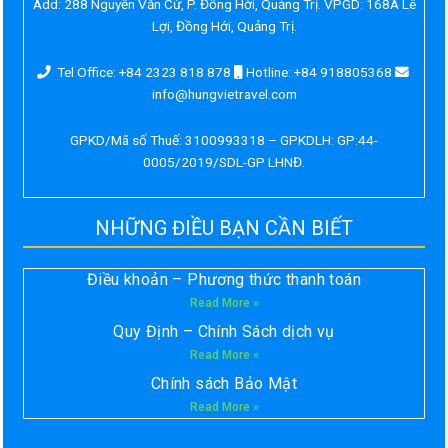
Add:
288 Nguyễn Văn Cừ, P. Đồng Hới, Quảng Trị. VPGD: 168A Lê
Lợi, Đồng Hới, Quảng Trị.
Tel Office: +84 2323 818 878
Hotline: +84 918805368
info@hungvietravel.com
GPKD/Mã số Thuế: 3100993318 – GPKDLH: GP:44-
0005/2019/SDL-GP LHNĐ.
NHỮNG ĐIỀU BẠN CẦN BIẾT
Điều khoản – Phương thức thanh toán
Read More »
Quy Định – Chính Sách dịch vụ
Read More »
Chính sách Bảo Mật
Read More »