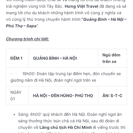
trải nghiệm vùng trời Tây Bắc.
Hưng Việt Travel
đã đang và sẻ
mang tới cho du khách những hành trình vô cùng ý nghĩa và
vô cùng lý thú trong chuyến hành trình
“
Quảng Bình – Hà Nội –
Phú Thọ – Sapa
“.
Chương trình chi tiết:
Ngủ đêm
ĐÊM 1
QUẢNG BÌNH – HÀ NỘI
trên xe
· 19h00: Đoàn tập trung tại điểm hẹn, đón chuyến xe
giường nằm đi Hà Nội, đoàn nghỉ ngơi trên xe
NGÀY
HÀ NỘI – ĐỀN HÙNG- PHÚ THỌ
ĂN: S-T-C
01
Sáng: 6h00’ quý khách đến Hà Nội. Đoàn nghỉ ngơi ăn
sáng thưởng thức bún chả cá Hà Nội, sau đó đoàn di
chuyển về
Lăng chủ tịch Hồ Chí Minh
lễ viếng trước thi