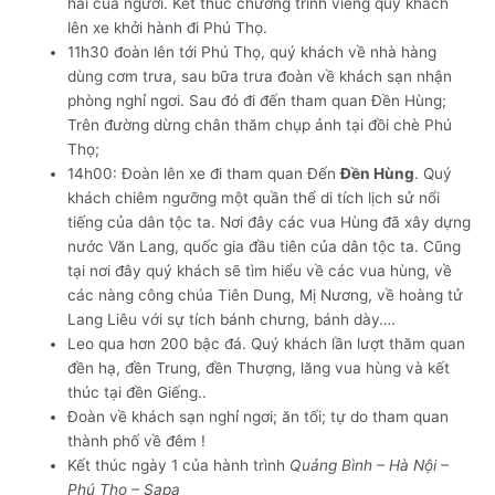
hài của người. Kết thúc chương trình viếng quý khách
lên xe khởi hành đi Phú Thọ.
11h30 đoàn lên tới Phú Thọ, quý khách về nhà hàng
dùng cơm trưa, sau bữa trưa đoàn về khách sạn nhận
phòng nghỉ ngơi. Sau đó đi đến tham quan Đền Hùng;
Trên đường dừng chân thăm chụp ảnh tại đồi chè Phú
Thọ;
14h00: Đoàn lên xe đi tham quan Đến
Đền Hùng
. Quý
khách chiêm ngưỡng một quần thể di tích lịch sử nổi
tiếng của dân tộc ta. Nơi đây các vua Hùng đã xây dựng
nước Văn Lang, quốc gia đầu tiên của dân tộc ta. Cũng
tại nơi đây quý khách sẽ tìm hiểu về các vua hùng, về
các nàng công chúa Tiên Dung, Mị Nương, về hoàng tử
Lang Liêu với sự tích bánh chưng, bánh dày….
Leo qua hơn 200 bậc đá. Quý khách lần lượt thăm quan
đền hạ, đền Trung, đền Thượng, lăng vua hùng và kết
thúc tại đền Giếng..
Đoàn về khách sạn nghỉ ngơi; ăn tối; tự do tham quan
thành phố về đêm !
Kết thúc ngày 1 của hành trình
Quảng Bình – Hà Nội –
Phú Thọ – Sapa