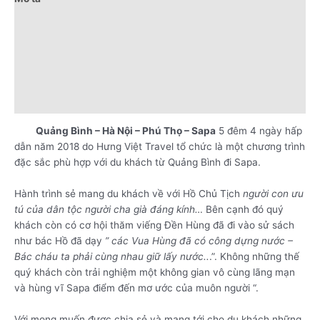
Đánh giá (0)
Chính sách giá
Điểm nổi bật
Lưu ý khi đặt tour
Quảng Bình – Hà Nội – Phú Thọ – Sapa
5 đêm 4 ngày hấp
dẫn năm 2018 do Hưng Việt Travel tổ chức là một chương trình
đặc sắc phù hợp với du khách từ Quảng Bình đi Sapa.
Hành trình sẻ mang du khách về với Hồ Chủ Tịch
người con ưu
tú của dân tộc người cha già đáng kính…
Bên cạnh đó quý
khách còn có cơ hội thăm viếng Đền Hùng đã đi vào sử sách
như bác Hồ đã dạy
” các Vua Hùng đã có công dựng nước –
Bác cháu ta phải cùng nhau giữ lấy nước..
.”. Không những thế
quý khách còn trải nghiệm một không gian vô cùng lãng mạn
và hùng vĩ Sapa điểm đến mơ ước của muôn người “.
Với mong muốn được chia sẻ và mang tới cho du khách những