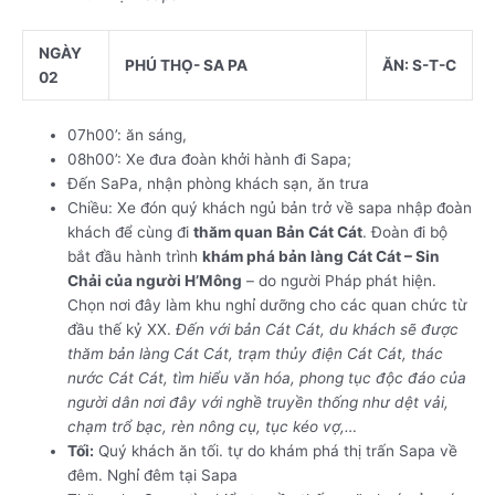
NGÀY
PHÚ THỌ- SA PA
ĂN: S-T-C
02
07h00’: ăn sáng,
08h00’: Xe đưa đoàn khởi hành đi Sapa;
Đến SaPa, nhận phòng khách sạn, ăn trưa
Chiều: Xe đón quý khách ngủ bản trở về sapa nhập đoàn
khách để cùng đi
thăm quan Bản Cát Cát
. Đoàn đi bộ
bắt đầu hành trình
khám phá bản làng Cát Cát – Sin
Chải của người H’Mông
– do người Pháp phát hiện.
Chọn nơi đây làm khu nghỉ dưỡng cho các quan chức từ
đầu thế kỷ XX.
Đến với bản Cát Cát, du khách sẽ được
thăm bản làng Cát Cát, trạm thủy điện Cát Cát, thác
nước Cát Cát, tìm hiểu văn hóa, phong tục độc đáo của
người dân nơi đây với nghề truyền thống như dệt vải,
chạm trổ bạc, rèn nông cụ, tục kéo vợ,…
Tối:
Quý khách ăn tối. tự do khám phá thị trấn Sapa về
đêm. Nghỉ đêm tại Sapa