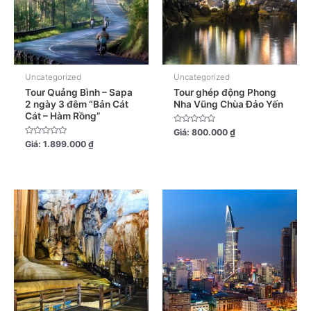
Uncategorized
Uncategorized
Tour Quảng Bình – Sapa
Tour ghép động Phong
2 ngày 3 đêm “Bản Cát
Nha Vũng Chùa Đảo Yến
Cát – Hàm Rồng”
Được
Giá:
800.000
₫
xếp
Được
Giá:
1.899.000
₫
hạng
xếp
0
hạng
5
0
sao
5
sao