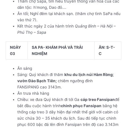
Thăm chợ Sapa, tìm hiểu truyền thống văn hoá của các
dân tộc: h’mong, Dao đỏ….
Ăn tối; Nghỉ đêm tại khách sạn. (thăm chợ tình SaPa nếu
vào thứ 7).
Kết thúc ngày 2 của hành trình
Quảng Bình – Hà Nội –
Phú Thọ – Sapa
NGÀY
SA PA- KHÁM PHÁ VÀ TRẢI
ĂN: S-T-
03
NGHIỆM
C
Ăn sáng
Sáng: Quý khách đi thăm
khu du lịch núi Hàm Rồng
;
vườn Đào Bạch Tiên;
chiêm ngưỡng đỉnh
FANSIPANG cao 3143m.
Ăn trưa nhà hàng
Chiều: xe đưa Quý khách đi tới Ga
cáp treo Fansipan
để
bắt đầu cuộc hành trình
chinh phục Fansipan
bằng hệ
thống cáp treo 3 dây hiện đại nhất thế giới với cabin có
sức chứa 30 – 35 khách du lịch. Sau đó tiếp tục chinh
phục 600 bậc đá lên đỉnh Fansipan trên độ cao 3.143m