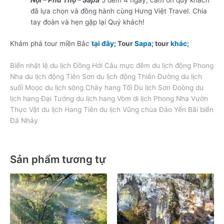
Nội – Phú Thọ – Sapa
5 đêm 4 ngày; cám ơn quý khách
đã lựa chọn và đồng hành cùng Hưng Việt Travel. Chia
tay đoàn và hẹn gặp lại Quý khách!
Khám phá tour miền Bắc
tại đây
; Tour
Sapa
; tour
khác;
Biển nhật lệ du lịch Đồng Hới Câu mực đêm du lịch động Phong
Nha du lịch động Tiên Sơn du lịch động Thiên Đường du lịch
suối Moọc du lịch sông Chày hang Tối Du lịch Sơn Đoòng du
lịch hang Đại Tướng du lịch hang Vòm di lịch Phong Nha Vườn
Thực Vật du lịch Hang Tiên du lịch Vũng chùa Đảo Yến Bãi biển
Đá Nhảy
Sản phẩm tương tự