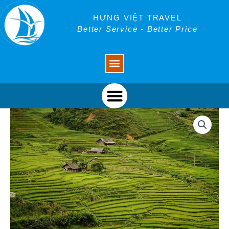
Skip
to
HƯNG VIỆT TRAVEL
content
Better Service - Better Price
Menu
Menu