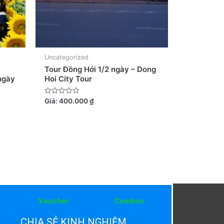
Uncategorized
Tour Đồng Hới 1/2 ngày – Dong
ngày
Hoi City Tour
Được
Giá:
400.000
₫
xếp
hạng
0
5
sao
Voucher
Comboo
CHIA SẺ KINH NGHIỆM