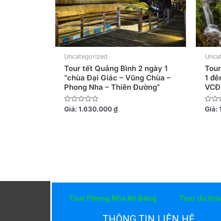
Uncategorized
Unca
Tour tết Quảng Bình 2 ngày 1
Tour
“chùa Đại Giác – Vũng Chùa –
1 đê
Phong Nha – Thiên Đường”
VCĐ
Được
Được
Giá:
1.630.000
₫
Giá:
xếp
xếp
hạng
hạng
0
0
5
5
sao
sao
Tour Phong Nha Kẻ Bàng
Tour du lịc
THÔNG TIN LIÊN HỆ