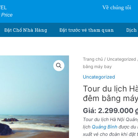
Về chúng tôi
VEL
r Price
Đặt Chổ Nhà Hàng
Đặt trước vé tham quan
Dịch 
Tour
Trang chủ
/
Uncategorized
du
bằng máy bay
lịch
Uncategorized
Hà
Tour du lịch H
Nội
Quảng
đêm bằng máy
Bình
Giá:
2.299.000
4
ngày
Tour du lịch Hà Nội Quản
3
lịch
Quảng Bình
được du 
đêm
xuất vé cho đoàn khi đặt