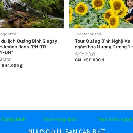
tegorized
Uncategorized
 du lịch Quảng Bình 2 ngày
Tour Quảng Bình Nghệ An
m khách đoàn “PN-TĐ-
ngắm hoa Hướng Dương 1 
Y-ĐN”
Được
Giá:
450.000
₫
xếp
1.544.000
₫
hạng
0
5
sao
h Quảng Bình
Tour trong nước
Tour nước ngoài
NHỮNG ĐIỀU BẠN CẦN BIẾT