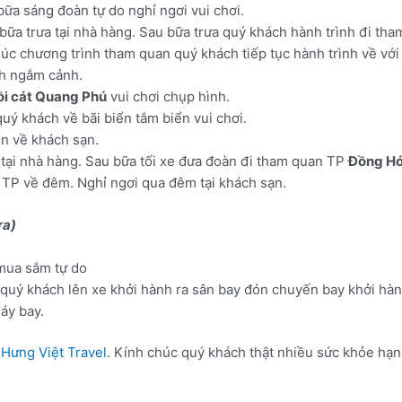
ữa sáng đoàn tự do nghỉ ngơi vui chơi.
bữa trưa tại nhà hàng. Sau bữa trưa quý khách hành trình đi th
thúc chương trình tham quan quý khách tiếp tục hành trình về vớ
nh ngắm cảnh.
ồi cát Quang Phú
vui chơi chụp hình.
uý khách về bãi biển tắm biển vui chơi.
ển về khách sạn.
 tại nhà hàng. Sau bữa tối xe đưa đoàn đi tham quan TP
Đồng Hớ
 TP về đêm. Nghỉ ngơi qua đêm tại khách sạn.
ưa)
mua sắm tự do
quý khách lên xe khởi hành ra sân bay đón chuyến bay khởi hàn
áy bay.
g
Hưng Việt Travel
. Kính chúc quý khách thật nhiều sức khỏe hạn