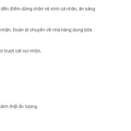
 đến điểm dừng chân vệ sinh cá nhân, ăn sáng
i nhận. Đoàn di chuyển về nhà hàng dung bữa
i trượt cát vui nhộn.
Tour du lịch Hà Nội Quảng Bình 4 ngày 3 đêm
cảnh thật ấn tượng.