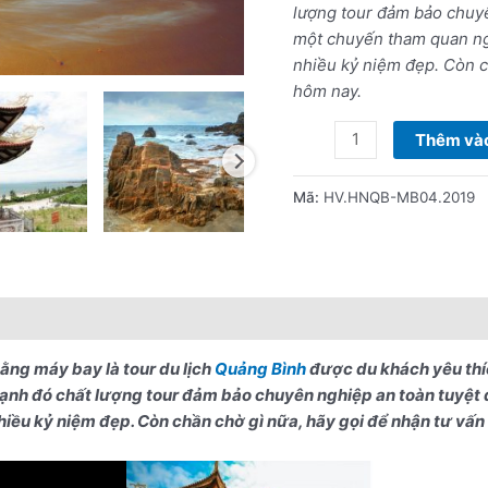
bằng
lượng tour đảm bảo chuyê
máy
một chuyến tham quan ngh
bay
nhiều kỷ niệm đẹp. Còn c
số
hôm nay.
lượng
Thêm vào
Mã:
HV.HNQB-MB04.2019
nổi bật
Lưu ý khi đặt tour
ằng máy bay là tour du lịch
Quảng Bình
được du khách yêu thí
cạnh đó chất lượng tour đảm bảo chuyên nghiệp an toàn tuyệt
nhiều kỷ niệm đẹp. Còn chần chờ gì nữa, hãy gọi để nhận tư vấ