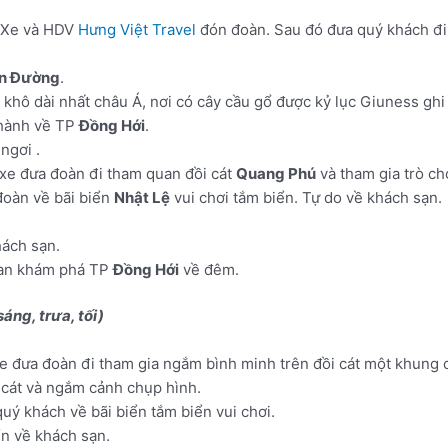
 Xe và HDV
Hưng Việt Travel
đón đoàn. Sau đó đưa quý khách đi
ên Đường
.
hô dài nhất châu Á, nơi có cây cầu gổ được kỷ lục Giuness gh
 hành về TP
Đồng Hới
.
ngơi .
 xe đưa đoàn đi tham quan đồi cát
Quang Phú
và tham gia trò chơ
đoàn về bãi biển
Nhật Lệ
vui chơi tắm biển. Tự do về khách sạn.
hách sạn.
quan khám phá TP
Đồng Hới
về đêm.
ng, trưa, tối)
xe đưa đoàn đi tham gia ngắm bình minh trên đồi cát một khung 
 cát và ngắm cảnh chụp hình.
uý khách về bãi biển tắm biển vui chơi.
ển về khách sạn.