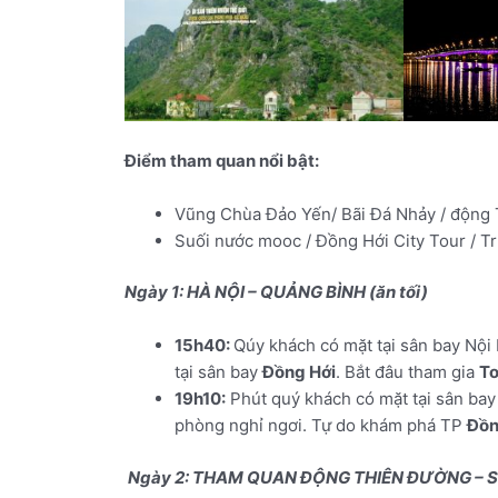
Điểm tham quan nổi bật:
Vũng Chùa Đảo Yến/ Bãi Đá Nhảy / động
Suối nước mooc / Đồng Hới City Tour / Tr
Ngày 1: HÀ NỘI – QUẢNG BÌNH (ăn tối)
15h40:
Qúy khách có mặt tại sân bay Nội
tại sân bay
Đồng Hới
. Bắt đâu tham gia
To
19h10:
Phút quý khách có mặt tại sân ba
phòng nghỉ ngơi. Tự do khám phá TP
Đồn
Ngày 2:
THAM QUAN ĐỘNG THIÊN ĐƯỜNG – SUỐ