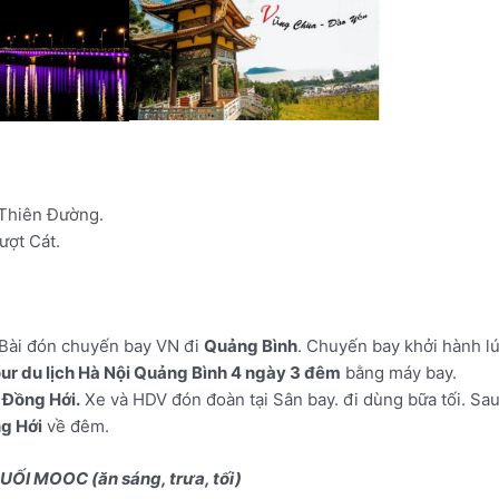
 Thiên Đường.
ượt Cát.
 Bài đón chuyến bay VN đi
Quảng Bình
. Chuyến bay khởi hành l
ur du lịch Hà Nội Quảng Bình 4 ngày 3 đêm
bằng máy bay.
y
Đồng Hới.
Xe và HDV đón đoàn tại Sân bay. đi dùng bữa tối. Sa
g Hới
về đêm.
I MOOC (ăn sáng, trưa, tối)