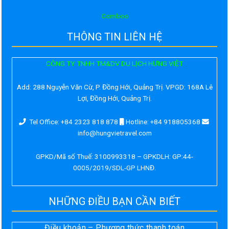
Comboo
THÔNG TIN LIÊN HỆ
CÔNG TY TNHH TM&DV DU LỊCH HƯNG VIỆT
Add:
288 Nguyễn Văn Cừ, P. Đồng Hới, Quảng Trị. VPGD: 168A Lê
Lợi, Đồng Hới, Quảng Trị.
Tel Office: +84 2323 818 878
Hotline: +84 918805368
info@hungvietravel.com
GPKD/Mã số Thuế: 3100993318 – GPKDLH: GP:44-
0005/2019/SDL-GP LHNĐ.
NHỮNG ĐIỀU BẠN CẦN BIẾT
Điều khoản – Phương thức thanh toán