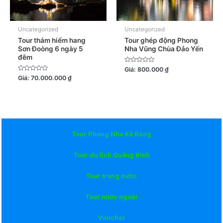
Uncategorized
Uncategorized
Tour thám hiểm hang
Tour ghép động Phong
Sơn Đoòng 6 ngày 5
Nha Vũng Chùa Đảo Yến
đêm
Được
Giá:
800.000
₫
xếp
Được
Giá:
70.000.000
₫
hạng
xếp
0
hạng
5
0
sao
5
sao
Tour Phong Nha Kẻ Bàng
Tour du lịch Quảng Bình
Tour trong nước
Tour nước ngoài
Voucher