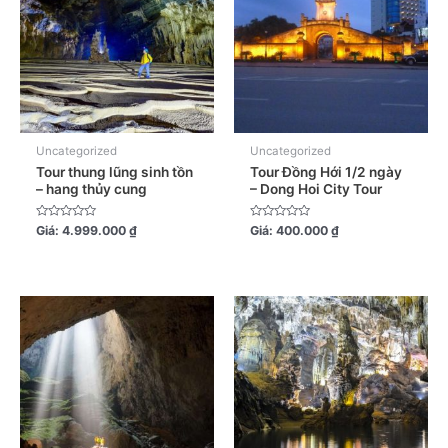
Uncategorized
Uncategorized
Tour thung lũng sinh tồn
Tour Đồng Hới 1/2 ngày
– hang thủy cung
– Dong Hoi City Tour
Được
Được
Giá:
4.999.000
₫
Giá:
400.000
₫
xếp
xếp
hạng
hạng
0
0
5
5
sao
sao