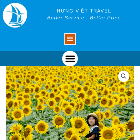
Skip
to
HƯNG VIỆT TRAVEL
content
Better Service - Better Price
Menu
Menu
Tour
Quảng
Bình
Nghệ
An
ngắm
hoa
Hướng
Dương
1
ngày