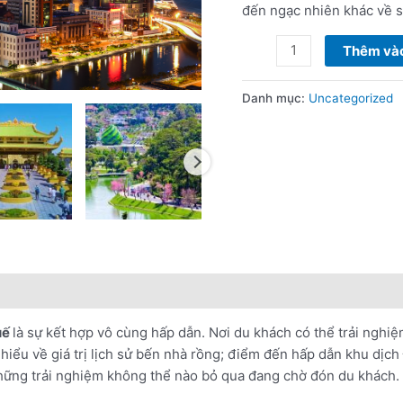
-
đến ngạc nhiên khác về 
Huế
6
Thêm vào
ngày
5
Danh mục:
Uncategorized
đêm
số
lượng
nổi bật
Lưu ý khi đặt tour
uế
là sự kết hợp vô cùng hấp dẫn. Nơi du khách có thể trải nghiệ
iểu về giá trị lịch sử bến nhà rồng; điểm đến hấp dẫn khu dịch 
những trải nghiệm không thể nào bỏ qua đang chờ đón du khách.