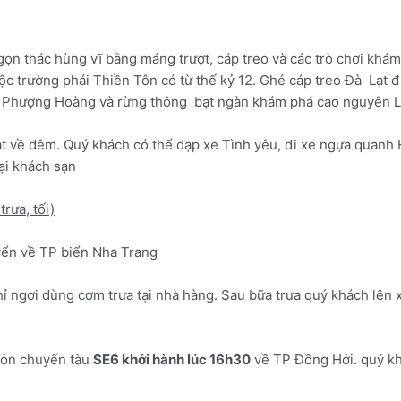
gọn thác hùng vĩ bằng máng trượt, cáp treo và các trò chơi khám 
c trường phái Thiền Tôn có từ thế kỷ 12. Ghé cáp treo Đà Lạt đi 
i Phượng Hoàng và rừng thông bạt ngàn khám phá cao nguyên Lâ
ạt về đêm. Quý khách có thể đạp xe Tình yêu, đi xe ngựa quan
tại khách sạn
trưa, tối)
yển về TP biển Nha Trang
ngơi dùng cơm trưa tại nhà hàng. Sau bữa trưa quý khách lên 
đón chuyến tàu
SE6 khởi hành lúc 16h30
về TP Đồng Hới. quý khá