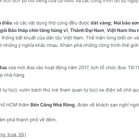
 tích lịch sử nổi tiếng của cả nước và các công trình đồ sộ ngu
 điêu
và các vật dụng thờ cúng đều được
dát vàng;
Núi bảo sơ
gôi Bảo tháp chín tầng hùng vĩ
,
Thành Đại Nam
,
Việt Nam thu 
 thống bất khuất của dân tộc Việt Nam. Thể hiện lòng biết ơn và 
với những ý nghĩa khác nhau. Khám phá những công trình thế gi
đua
vừa mới đưa vào hoạt động năm 2017, lịch tổ chức đua: T6:1
ại nhà hàng.
ự túc), vườn bách thú (vé tham quan tự túc) xe điện sẽ chở quý
 phố HCM thăm
Bến Cảng Nhà Rồng
, đoàn về khách sạn nghỉ ngơi
khám phá thành phố về đêm.
ng, trưa, tối)