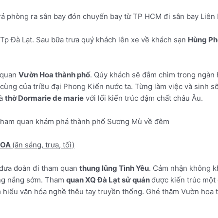
rả phòng ra sân bay đón chuyến bay từ TP HCM đi sân bay Liê
Tp Đà Lạt. Sau bữa trưa quý khách lên xe về khách sạn
Hùng Ph
 quan
Vườn Hoa thành phố
. Qúy khách sẽ đắm chìm trong ngàn 
ối cùng của triều đại Phong Kiến nước ta. Từng làm việc và sin
hà
thờ Dormarie de marie
với lối kiến trúc đậm chất châu Âu.
do tham quan khám phá thành phố Sương Mù về đêm
HOA
(ăn sáng, trưa, tối)
 đưa đoàn đi tham quan
thung lũng Tình Yêu
. Cảm nhận không k
ong nắng sớm. Tham
quan XQ Đà Lạt sử quán
được kiến trúc một
 hiểu văn hóa nghề thêu tay truyền thống. Ghé thăm Vườn hoa tư