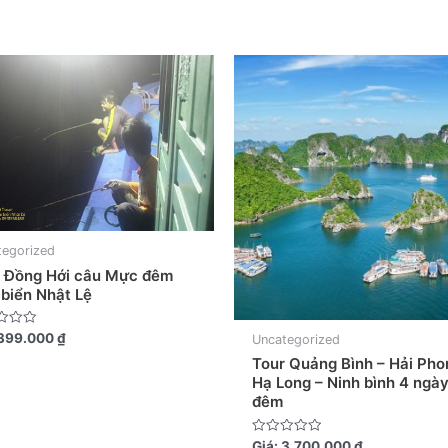
tegorized
 Đồng Hới câu Mực đêm
 biển Nhật Lệ
399.000
₫
Uncategorized
Tour Quảng Bình – Hải Pho
Hạ Long – Ninh bình 4 ngày
đêm
Được
Giá:
3.700.000
₫