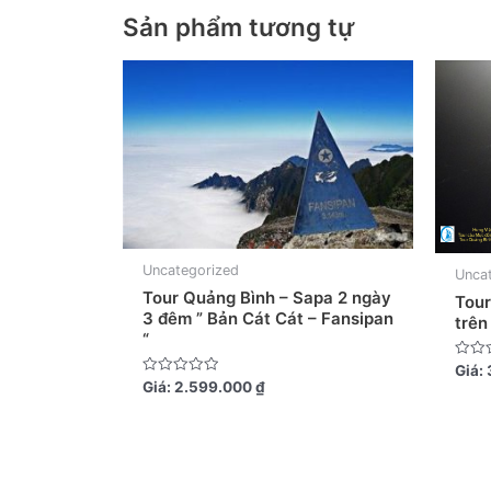
Sản phẩm tương tự
Uncategorized
Unca
Tour Quảng Bình – Sapa 2 ngày
Tour
3 đêm ” Bản Cát Cát – Fansipan
trên
“
Được
Giá:
xếp
Được
Giá:
2.599.000
₫
hạng
xếp
0
hạng
5
0
sao
5
sao