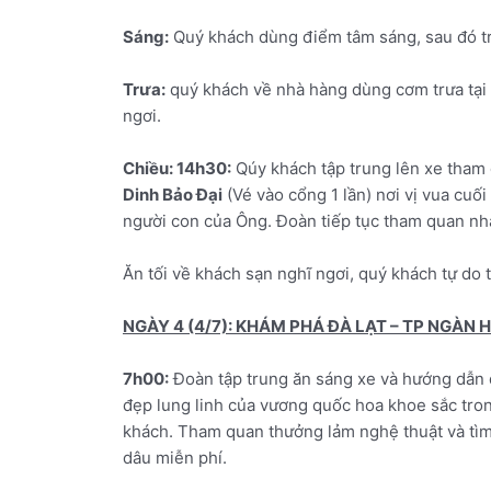
Sáng:
Quý khách dùng điểm tâm sáng, sau đó t
Trưa:
quý khách về nhà hàng dùng cơm trưa tại 
ngơi.
Chiều:
14h30:
Qúy khách tập trung lên xe tham
Dinh Bảo Đại
(Vé vào cổng 1 lần) nơi vị vua cu
người con của Ông. Đoàn tiếp tục tham quan n
Ăn tối về khách sạn nghĩ ngơi, quý khách tự 
NGÀY 4 (4/7): KHÁM PHÁ ĐÀ LẠT – TP NGÀN 
7h00:
Đoàn tập trung ăn sáng xe và hướng dẫn
đẹp lung linh của vương quốc hoa khoe sắc tr
khách. Tham quan thưởng lảm nghệ thuật và tìm
dâu miễn phí.