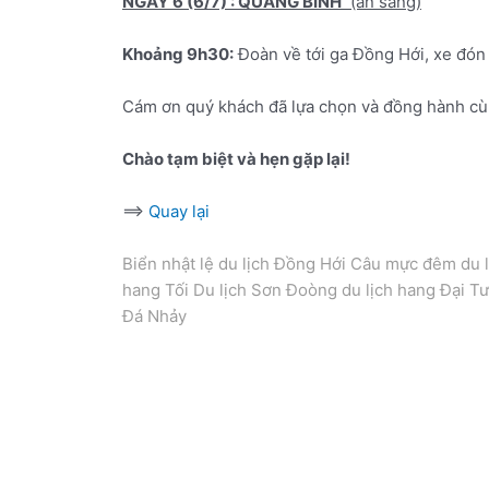
NGÀY 6 (6/7) : QUẢNG BÌNH
(ăn sáng)
Khoảng 9h30:
Đoàn về tới ga Đồng Hới, xe đón 
Cám ơn quý khách đã lựa chọn và đồng hành cùn
Chào tạm biệt và hẹn gặp lại!
==>
Quay lại
Biển nhật lệ du lịch Đồng Hới Câu mực đêm du 
hang Tối Du lịch Sơn Đoòng du lịch hang Đại T
Đá Nhảy
Tour Quảng Bình – TP Hồ Chí Minh – Đà Lạt – H
Quảng Bình – TP Hồ Chí Minh – Đà Lạt – Huế. T
Quảng Bình – TP Hồ Chí Minh – Đà Lạt – Huế.