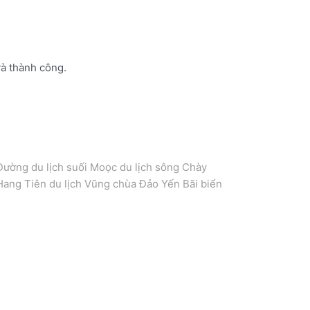
à thành công.
Đường du lịch suối Moọc du lịch sông Chày
Hang Tiên du lịch Vũng chùa Đảo Yến Bãi biển
ng Bình – TP Hồ Chí Minh – Đà Lạt – Huế. Tour
nh – TP Hồ Chí Minh – Đà Lạt – Huế. Tour