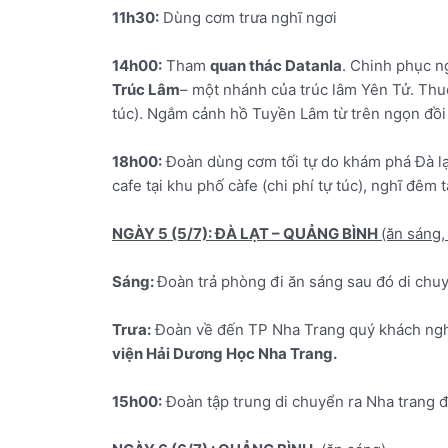
11h30:
Dùng cơm trưa nghĩ ngơi
14h00:
Tham
quan thác Datanla
. Chinh phục n
Trúc Lâm
– một nhánh của trúc lâm Yên Tử. Thuộ
túc). Ngắm cảnh hồ Tuyền Lâm từ trên ngọn đồ
18h00:
Đoàn dùng cơm tối tự do khám phá Đà l
cafe tại khu phố càfe (chi phí tự túc), nghĩ đêm 
NGÀY 5 (5/7): ĐÀ LẠT – QUẢNG BÌNH
(ăn sáng, 
Sáng:
Đoàn trả phòng đi ăn sáng sau đó di chu
Trưa:
Đoàn về đến TP Nha Trang quý khách nghỉ 
viện Hải Dương Học Nha Trang.
15h00:
Đoàn tập trung di chuyển ra Nha trang 