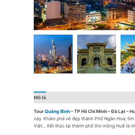
Mô tả
Đánh giá (0)
Chính sách giá
Điểm 
Tour
Quảng Bình
– TP Hồ Chí Minh – Đà Lạt – H
này. Khám phá vẻ đẹp thành Phố Ngàn Hoa; tìm h
Việt… Kết thúc tại thành phố thơ mộng Huế là 