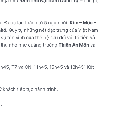
y nga như:
Đền Thờ Đại Nam Quốc Tự
– còn gọi
n
. Được tạo thành từ 5 ngọn núi:
Kim – Mộc –
nhỏ
. Quy tụ những nét đặc trưng của Việt Nam
sự tôn vinh của thế hệ sau đối với tổ tiên và
ới thu nhỏ như quảng trường
Thiên An Môn
và
1h45, T7 và CN: 11h45, 15h45 và 18h45’. Kết
 khách tiếp tục hành trình.
.