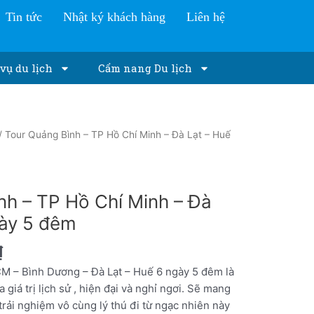
Tin tức
Nhật ký khách hàng
Liên hệ
vụ du lịch
Cẩm nang Du lịch
/ Tour Quảng Bình – TP Hồ Chí Minh – Đà Lạt – Huế
nh – TP Hồ Chí Minh – Đà
gày 5 đêm
₫
M – Bình Dương – Đà Lạt – Huế 6 ngày 5 đêm là
giá trị lịch sử , hiện đại và nghỉ ngơi. Sẽ mang
rải nghiệm vô cùng lý thú đi từ ngạc nhiên này