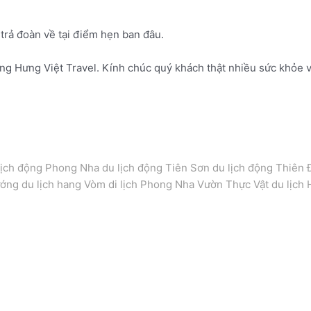
trả đoàn về tại điểm hẹn ban đâu.
g Hưng Việt Travel. Kính chúc quý khách thật nhiều sức khỏe v
lịch động Phong Nha du lịch động Tiên Sơn du lịch động Thiên 
ướng du lịch hang Vòm di lịch Phong Nha Vườn Thực Vật du lịch 
uế. Tour Quảng Bình – TP Hồ Chí Minh – Đà Lạt – Huế. Tour Quả
our Quảng Bình – TP Hồ Chí Minh – Đà Lạt – Huế. Tour Quảng Bì