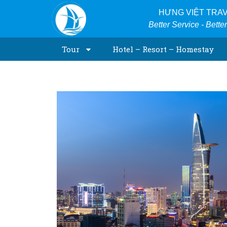
Skip
HƯNG VIỆT TRA
to
Better Service - Bette
content
Tour
Hotel – Resort – Homestay