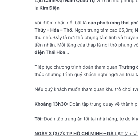
Lạc Cảnh Đại Nam Quốc Tự
với các mô phỏng di
là
Kim Điện
Với điểm nhấn nổi bật là
các pho tượng thờ
,
phù
Thủy – Hỏa – Thổ
. Ngọn trung tâm cao 65,8m;
N
thu nhỏ. Đây là nơi thờ phụng tâm linh và truyền
tiền nhân. Mỗi tầng của tháp là nơi thờ phụng 
điện Thái Hòa
…
Tiếp tục chương trình đoàn tham quan
Trường 
thúc chương trình quý khách nghĩ ngơi ăn trưa t
Nếu quý khách muốn tham quan khu trò chơi (vé t
Khoảng 13h30:
Đoàn tập trung quay về thành
Tối:
Đoàn tập trung ăn tối tại nhà hàng, tự do 
NGÀY 3 (3/7): TP HỒ CHÍ MINH – ĐÀ LẠT
(ăn sá