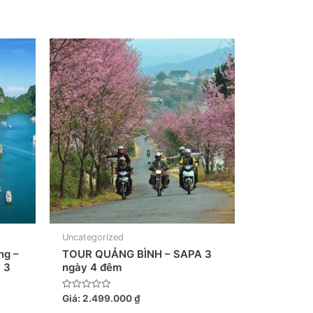
Uncategorized
ng –
TOUR QUẢNG BÌNH – SAPA 3
 3
ngày 4 đêm
Được
Giá:
2.499.000
₫
xếp