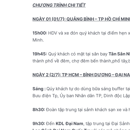
CHƯƠNG TRÌNH CHI TIẾT
NGÀY 01 (01/7): QUẢNG BÌNH – TP HỒ CHÍ MI
15h00:
HDV và xe đón quý khách tại điểm hẹn x
Minh.
19h45:
Quý khách có mặt tại sân bay
Tân Sân N
thành phố về đêm, chợ đêm bến thành,phố tây,
NGÀY 2 (2/7): TP HCM – BÌNH DƯƠNG – ĐẠI 
Sáng :
Qúy khách tự do dùng bữa sáng buffer t
Bưu điện Tp, Ủy ban Nhân dân TP, Dinh độc Lập
8h30:
Đoàn tập trung tại sảnh khách sạn xe và
9h30:
Đến
KDL
Đại Nam
, tập trung tại Đại Sả