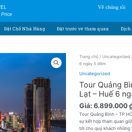
Về chúng tôi
VEL
r Price
Đặt Chổ Nhà Hàng
Đặt trước vé tham quan
Dịch 
Tour
Trang chủ
/
Uncategorized
Quảng
6 ngày 5 đêm
Bình
Uncategorized
-
Tour Quảng Bì
TP
Hồ
Lạt – Huế 6 n
Chí
Giá:
6.899.000
Minh
-
Tour Quảng Bình – TP HC
Đà
sự kết hợp tham quan giữa 
Lạt
tới cho quý khách những t