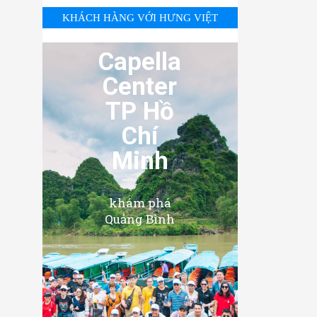
KHÁCH HÀNG VỚI HƯNG VIỆT
Capella
Center
TP Hồ
Chí
Minh
khám phá
Quảng Bình