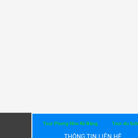
Tour Phong Nha Kẻ Bàng
Tour du lịc
THÔNG TIN LIÊN HỆ