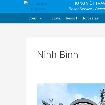
Skip
HƯNG VIỆT TRA
to
Better Service - Bette
content
Tour
Hotel – Resort – Homestay
Ninh Bình
Khách
sạn
Vân
Giang