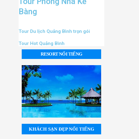
Tour Phong Nha Kẻ
Bàng
Tour Du lịch Quảng Bình trọn gói
Tour Hot Quảng Bình
RESORT NỔI TIẾNG
KHÁCH SẠN ĐẸP NỔI TIẾNG