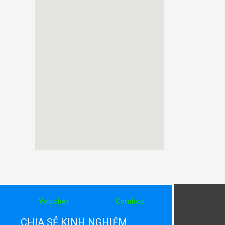
Voucher
Comboo
CHIA SẺ KINH NGHIỆM