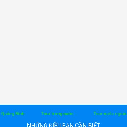
h Quảng Bình
Tour trong nước
Tour nước ngoài
NHỮNG ĐIỀU BẠN CẦN BIẾT