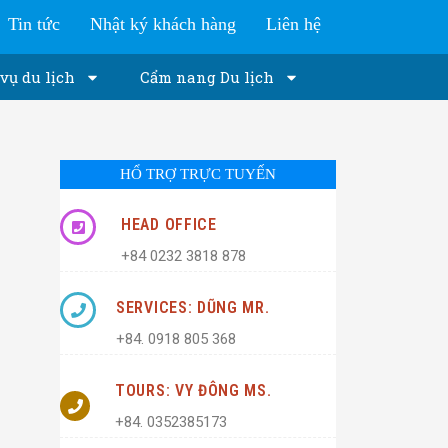
Tin tức
Nhật ký khách hàng
Liên hệ
vụ du lịch
Cẩm nang Du lịch
HỔ TRỢ TRỰC TUYẾN
HEAD OFFICE
+84 0232 3818 878
SERVICES: DŨNG MR.
+84. 0918 805 368
TOURS: VY ĐÔNG MS.
+84. 0352385173