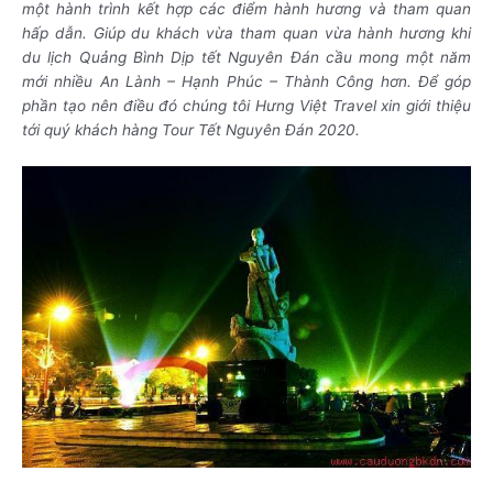
một hành trình kết hợp các điểm hành hương và tham quan
hấp dẫn. Giúp du khách vừa tham quan vừa hành hương khi
du lịch Quảng Bình Dịp tết Nguyên Đán cầu mong một năm
mới nhiều An Lành – Hạnh Phúc – Thành Công hơn. Để góp
phần tạo nên điều đó chúng tôi Hưng Việt Travel xin giới thiệu
tới quý khách hàng Tour Tết Nguyên Đán 2020.