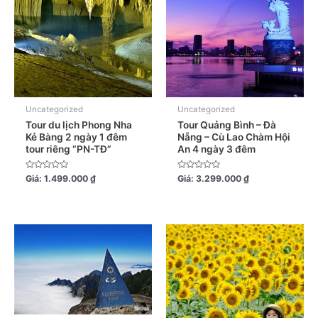
Uncategorized
Uncategorized
Tour du lịch Phong Nha
Tour Quảng Bình – Đà
Kẻ Bàng 2 ngày 1 đêm
Nẵng – Cù Lao Chàm Hội
tour riêng “PN-TĐ”
An 4 ngày 3 đêm
Được
Được
Giá:
1.499.000
₫
Giá:
3.299.000
₫
xếp
xếp
hạng
hạng
0
0
5
5
sao
sao