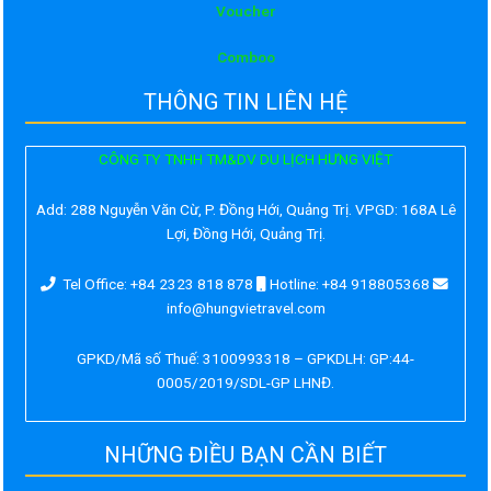
Voucher
Comboo
THÔNG TIN LIÊN HỆ
CÔNG TY TNHH TM&DV DU LỊCH HƯNG VIỆT
Add:
288 Nguyễn Văn Cừ, P. Đồng Hới, Quảng Trị. VPGD: 168A Lê
Lợi, Đồng Hới, Quảng Trị.
Tel Office: +84 2323 818 878
Hotline: +84 918805368
info@hungvietravel.com
GPKD/Mã số Thuế: 3100993318 – GPKDLH: GP:44-
0005/2019/SDL-GP LHNĐ.
NHỮNG ĐIỀU BẠN CẦN BIẾT