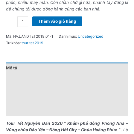
phúc, nhiều may mắn. Còn chần chờ gì nữa, nhanh tay đăng kí
để chúng tôi được đồng hành cùng các bạn nhé.
Thêm vào giỏ hàng
Mã:
HV.LANDTET2019.01-1
Danh mục:
Uncategorized
Từ khóa:
tour tet 2019
Mô tả
Đánh giá (0)
Chính sách giá
Điểm nổi bật
Lưu ý khi đặt tour
Tour Tết Nguyên Đán 2020 ” Khám phá động Phong Nha –
Vũng chùa Đảo Yến – Đồng Hới City – Chùa Hoằng Phúc “
.
Là