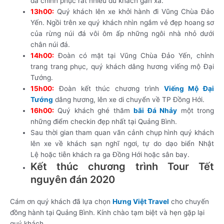
đã chinh phục rất nhiều du khách gần xa.
13h00:
Quý khách lên xe khởi hành đi Vũng Chùa Đảo
Yến. Ngồi trên xe quý khách nhìn ngắm vẻ đẹp hoang sơ
của rừng núi đá vôi ôm ấp những ngôi nhà nhỏ dưới
chân núi đá.
14h00:
Đoàn có mặt tại Vũng Chùa Đảo Yến, chỉnh
trang trang phục, quý khách dâng hương viếng mộ Đại
Tướng.
15h00:
Đoàn kết thúc chương trình
Viếng Mộ Đại
Tướng
dâng hương, lên xe di chuyển về TP Đồng Hới.
16h00:
Quý khách ghé thăm
bãi Đá Nhảy
một trong
những điểm checkin đẹp nhất tại Quảng Bình.
Sau thời gian tham quan vãn cảnh chụp hình quý khách
lên xe về khách sạn nghĩ ngơi, tự do dạo biển Nhật
Lệ hoặc tiễn khách ra ga Đồng Hới hoặc sân bay.
Kết thúc chương trình Tour Tết
nguyên đán 2020
Cám ơn quý khách đã lựa chọn
Hưng Việt Travel
cho chuyến
đồng hành tại Quảng Bình. Kính chào tạm biệt và hẹn gặp lại
quý khách.