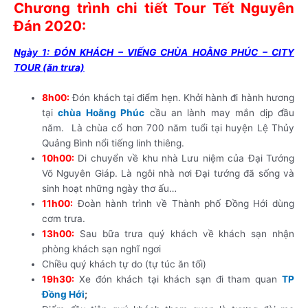
Chương trình chi tiết Tour Tết Nguyên
Đán 2020:
Ngày 1: ĐÓN KHÁCH – VIẾNG CHÙA HOẰNG PHÚC – CITY
TOUR (ăn trưa)
8h00:
Đón khách tại điểm hẹn. Khởi hành đi hành hương
tại
chùa Hoằng Phúc
cầu an lành may mắn dịp đầu
năm. Là chùa cổ hơn 700 năm tuổi tại huyện Lệ Thủy
Quảng Bình nổi tiếng linh thiêng.
10h00:
Di chuyển về khu nhà Lưu niệm của Đại Tướng
Võ Nguyên Giáp. Là ngôi nhà nơi Đại tướng đã sống và
sinh hoạt những ngày thơ ấu…
11h00:
Đoàn hành trình về Thành phố Đồng Hới dùng
cơm trưa.
13h00:
Sau bữa trưa quý khách về khách sạn nhận
phòng khách sạn nghĩ ngơi
Chiều quý khách tự do (tự túc ăn tối)
19h30:
Xe đón khách tại khách sạn đi tham quan
TP
Đồng Hới
;