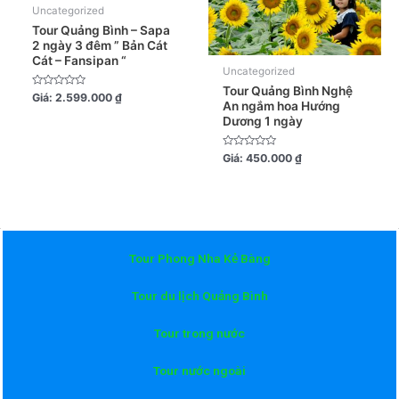
Uncategorized
Tour Quảng Bình – Sapa
2 ngày 3 đêm ” Bản Cát
Cát – Fansipan “
Uncategorized
Tour Quảng Bình Nghệ
Được
Giá:
2.599.000
₫
An ngắm hoa Hướng
xếp
hạng
Dương 1 ngày
0
5
sao
Được
Giá:
450.000
₫
xếp
hạng
0
5
sao
Tour Phong Nha Kẻ Bàng
Tour du lịch Quảng Bình
Tour trong nước
Tour nước ngoài