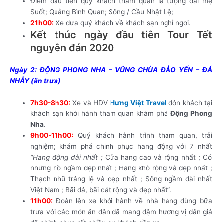
Điểm đầu tiên quý khách tham quan là tượng đài mẹ
Suốt; Quảng Bình Quan; Sông / Cầu Nhật Lệ;
21h00:
Xe đưa quý khách về khách sạn nghỉ ngơi.
Kết thúc ngày đầu tiên Tour Tết
nguyên đán 2020
Ngày 2: ĐỘNG PHONG NHA – VŨNG CHÙA ĐẢO YẾN – ĐÁ
NHẢY (ăn trưa)
7h30-8h30:
Xe và HDV
Hưng Việt Travel
đón khách tại
khách sạn khởi hành tham quan khám phá
Động Phong
Nha
.
9h00-11h00:
Quý khách hành trình tham quan, trải
nghiệm; khám phá chinh phục hang động với 7 nhất
“Hang động dài nhất ;
Cửa hang cao và rộng nhất ; Có
những hồ ngầm đẹp nhất ; Hang khô rộng và đẹp nhất ;
Thạch nhũ tráng lệ và đẹp nhất ; Sông ngầm dài nhất
Việt Nam ; Bãi đá, bãi cát rộng và đẹp nhất”.
11h00:
Đoàn lên xe khởi hành về nhà hàng dùng bữa
trưa với các món ăn dân dã mang đậm hương vị dân giả