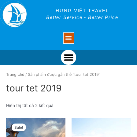
Skip
to
HƯNG VIỆT TRAVEL
content
Better Service - Better Price
Menu
Menu
Trang chủ
/ Sản phẩm được gắn thẻ “tour tet 2019”
tour tet 2019
Hiển thị tất cả 2 kết quả
Sale!