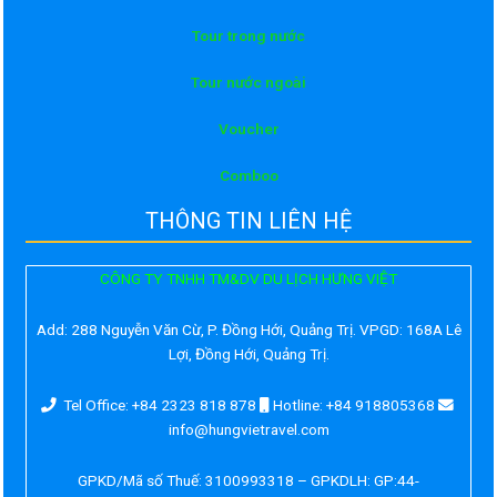
Tour trong nước
Tour nước ngoài
Voucher
Comboo
THÔNG TIN LIÊN HỆ
CÔNG TY TNHH TM&DV DU LỊCH HƯNG VIỆT
Add:
288 Nguyễn Văn Cừ, P. Đồng Hới, Quảng Trị. VPGD: 168A Lê
Lợi, Đồng Hới, Quảng Trị.
Tel Office: +84 2323 818 878
Hotline: +84 918805368
info@hungvietravel.com
GPKD/Mã số Thuế: 3100993318 – GPKDLH: GP:44-