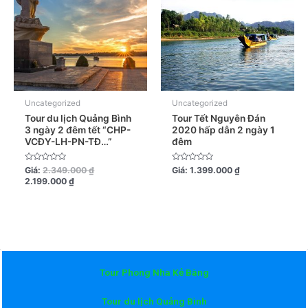
Uncategorized
Uncategorized
Tour du lịch Quảng Bình
Tour Tết Nguyên Đán
3 ngày 2 đêm tết “CHP-
2020 hấp dẫn 2 ngày 1
VCĐY-LH-PN-TĐ…”
đêm
Được
Được
Giá:
2.349.000
₫
Giá:
1.399.000
₫
xếp
xếp
2.199.000
₫
hạng
hạng
0
0
5
5
sao
sao
Tour Phong Nha Kẻ Bàng
Tour du lịch Quảng Bình