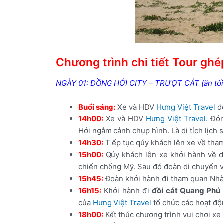
Chương trình chi tiết Tour gh
NGÀY 01: ĐỒNG HỚI CITY – TRƯỢT CÁT (ăn tối
Buổi sáng:
Xe và HDV
Hưng Việt Travel
đó
14h00:
Xe và HDV
Hưng Việt Travel
. Đó
Hới ngắm cảnh chụp hình. Là di tích lịch
14h30:
Tiếp tục qúy khách lên xe về tha
15h00:
Qúy khách lên xe khởi hành về 
chiến chống Mỹ. Sau đó đoàn di chuyển v
15h45:
Đoàn khởi hành đi tham quan Nhà 
16h15:
Khởi hành đi
đồi cát Quang Phú
của
Hưng Việt Travel
tổ chức các hoạt độ
18h00:
Kết thúc chương trình vui chơi xe