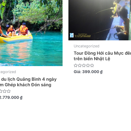
Uncategorized
Tour Đồng Hới câu Mực đ
trên biển Nhật Lệ
Được
Giá:
399.000
₫
tegorized
xếp
hạng
 du lịch Quảng Bình 4 ngày
0
êm Ghép khách Đón sáng
5
sao
2.779.000
₫