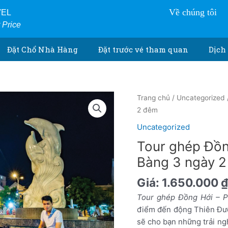
Về chúng tôi
VEL
r Price
Đặt Chổ Nhà Hàng
Đặt trước vé tham quan
Dịch 
Tour
Trang chủ
/
Uncategorized
ghép
2 đêm
Đồng
Uncategorized
Hới
Tour ghép Đồn
-
Phong
Bàng 3 ngày 
Nha
Giá:
1.650.000
₫
Kẻ
Bàng
Tour ghép Đồng Hới – 
3
điểm đến động Thiên Đư
ngày
sẽ cho bạn những trải ngh