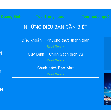
h Quảng Bình
Tour trong nước
Tour nước ngoài
NHỮNG ĐIỀU BẠN CẦN BIẾT
Điều khoản – Phương thức thanh toán
T
Read More »
ị.
Quy Định – Chính Sách dịch vụ
Read More »
Chính sách Bảo Mật
4
Read More »
44-