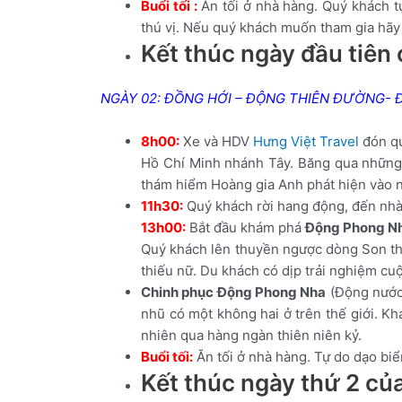
Buổi tối :
Ăn tối ở nhà hàng. Quý khách 
thú vị. Nếu quý khách muốn tham gia hãy đ
Kết thúc ngày đầu tiên
NGÀY 02: ĐỒNG HỚI – ĐỘNG THIÊN ĐƯỜNG- ĐỘ
8h00:
Xe và HDV
Hưng Việt Travel
đón qu
Hồ Chí Minh nhánh Tây. Băng qua những 
thám hiểm Hoàng gia Anh phát hiện vào 
11h30:
Quý khách rời hang động, đến nhà 
13h00:
Bắt đầu khám phá
Động Phong N
Quý khách lên thuyền ngược dòng Son th
thiếu nữ. Du khách có dịp trải nghiệm c
Chinh phục Động Phong Nha
(Động nước
nhũ có một không hai ở trên thế giới. K
nhiên qua hàng ngàn thiên niên kỷ.
Buổi tối:
Ăn tối ở nhà hàng. Tự do dạo biể
Kết thúc ngày thứ 2 củ