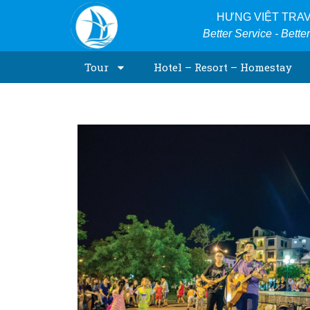
Skip
HƯNG VIỆT TRA
to
Better Service - Bette
content
Tour
Hotel – Resort – Homestay