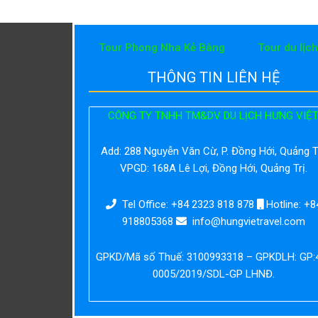
Tour Phong Nha Kẻ Bàng
Tour du lịc
THÔNG TIN LIÊN HỆ
CÔNG TY TNHH TM&DV DU LỊCH HƯNG VIỆ
Add:
288 Nguyễn Văn Cừ, P. Đồng Hới, Quảng Tr
VPGD: 168A Lê Lợi, Đồng Hới, Quảng Trị.
Tel Office: +84 2323 818 878
Hotline: +8
918805368
info@hungvietravel.com
GPKD/Mã số Thuế: 3100993318 – GPKDLH: GP:
0005/2019/SDL-GP LHNĐ.