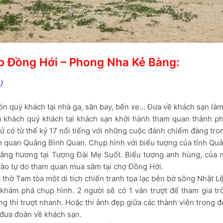
ép Đồng Hới – Phong Nha Kẻ Bàng:
)
n quý khách tại nhà ga, sân bay, bến xe… Đưa về khách sạn làm
n khách quý khách tại khách sạn khởi hành tham quan thành p
 sử có từ thế kỷ 17 nổi tiếng với những cuộc đánh chiếm đàng tro
m quan Quảng Bình Quan. Chụp hình với biểu tượng của tỉnh Quả
dâng hương tại Tượng Đài Mẹ Suốt. Biểu tượng anh hùng, củ
ào tự do tham quan mua sắm tại chợ Đồng Hới.
thờ Tam tòa một di tích chiến tranh tọa lạc bên bờ sông Nhật L
khám phá chụp hình. 2 người sẽ có 1 ván trượt để tham gia trò 
ng thi trượt nhanh. Hoặc thi ảnh đẹp giữa các thành viên trong
 đưa đoàn về khách sạn.