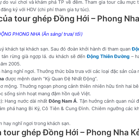
tự do vui chơi và khám phá TP về đêm. Tham gia tour câu mực 
ăng ký với HDV (chi phí tham gia tự túc).
 của tour ghép Đồng Hới – Phong Nh
NG PHONG NHA (Ăn sáng/ trưa/ tối)
ý khách tại khách sạn. Sau đó đoàn khởi hành đi tham quan
Độ
tán rừng già ngợp lá. du khách sẽ đến
Động Thiên Đường
– h
năm 2005.
hàng nghỉ ngơi. Thưởng thức bữa trưa với các loại đặc sản của 
ha
được mệnh danh “Kỳ Quan Đệ Nhất Động”.
ơ mộng. Thưởng ngoạn phong cảnh thiên nhiên hữu tình hai bê
uộc sống sinh hoạt mang đậm hồn quê Việt.
): Hang nước dài nhất
Đông Nam Á
. Tận hưởng cảnh quan núi 
hám phá hang Bi Ký, Cô Tiên & Cung Đình. Chiêm ngưỡng các khố
n hay nghĩ ngơi trong khách sạn.
a tour ghép Đồng Hới – Phong Nha K