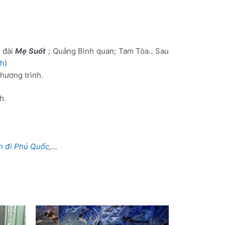
 đài
Mẹ Suốt
; Quảng Bình quan; Tam Tòa.. Sau
nh
)
hương trình.
h.
h đi Phú Quốc
,…