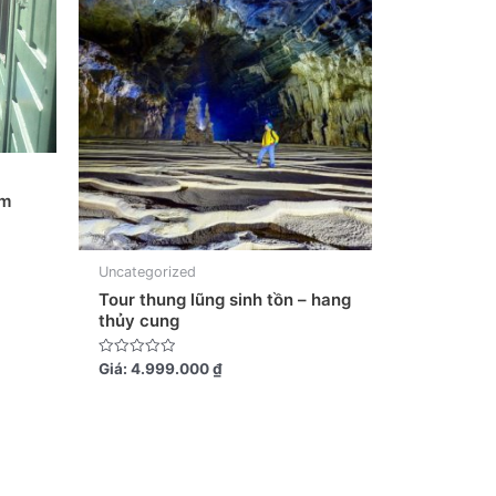
êm
Uncategorized
Tour thung lũng sinh tồn – hang
thủy cung
Được
Giá:
4.999.000
₫
xếp
hạng
0
5
sao