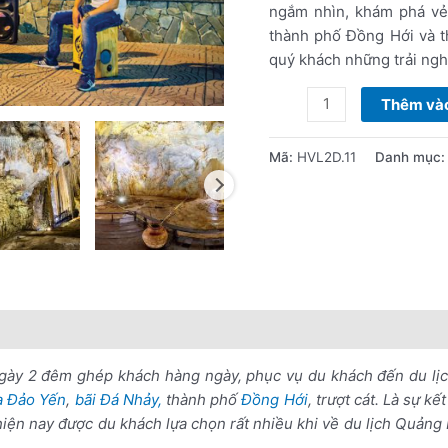
2
ngắm nhìn, khám phá vẻ
đêm
thành phố Đồng Hới và t
số
quý khách những trải ngh
lượng
Thêm vào
Mã:
HVL2D.11
Danh mục
nổi bật
Lưu ý khi đặt tour
ày 2 đêm ghép khách hàng ngày, phục vụ du khách đến du lị
 Đảo Yến
,
bãi Đá Nhảy,
thành phố
Đồng Hới
, trượt cát. Là sự 
hiện nay được du khách lựa chọn rất nhiều khi về du lịch Quảng