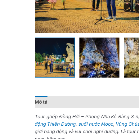
Mô tả
Đánh giá (0)
Chính sách giá
Điểm 
Tour ghép Đồng Hới – Phong Nha Kẻ Bàng 3 ng
động Thiên Đường
,
suối nước Moọc
,
Vũng Chùa
giới hang động và vui chơi nghĩ dưỡng. Là tour 
ngay hôm nay.