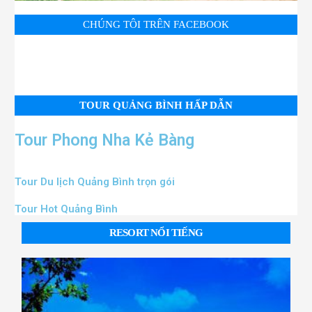
CHÚNG TÔI TRÊN FACEBOOK
TOUR QUẢNG BÌNH HẤP DẪN
Tour Phong Nha Kẻ Bàng
Tour Du lịch Quảng Bình trọn gói
Tour Hot Quảng Bình
RESORT NỔI TIẾNG