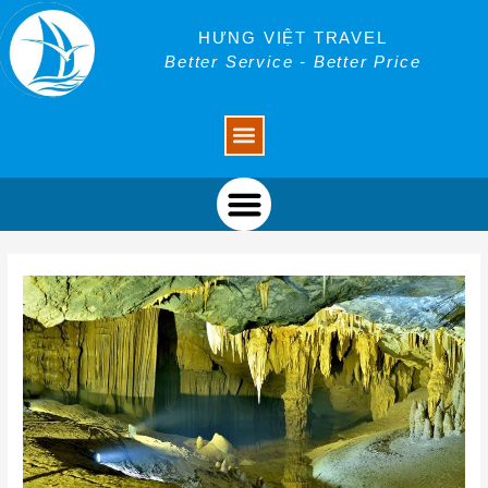
Skip
Post
to
navigation
HƯNG VIỆT TRAVEL
content
Better Service - Better Price
Menu
Menu