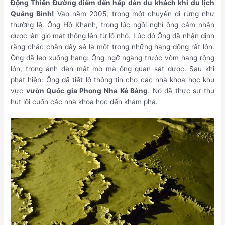
Động Thiên Đường điểm đến hấp dẫn du khách khi du lịch
Quảng Bình!
Vào năm 2005, trong một chuyến đi rừng như
thường lệ. Ông Hồ Khanh, trong lúc ngồi nghỉ ông cảm nhận
được làn gió mát thông lên từ lổ nhỏ. Lúc đó Ông đã nhận định
rằng chắc chắn đây sẻ là một trong những hang động rất lớn.
Ông đã leo xuống hang: Ông ngỡ ngàng trước vòm hang rộng
lớn, trong ánh đèn mật mờ mà ông quan sát được. Sau khi
phát hiện: Ông đã tiết lộ thông tin cho các nhà khoa học khu
vực
vườn Quốc gia Phong Nha Kẻ Bàng
. Nó đã thực sự thu
hút lôi cuốn các nhà khoa học đến khám phá.