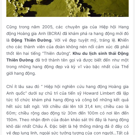
Cũng trong năm 2005, các chuyên gia của Hiệp hội Hang
động Hoàng gia Anh (BCRA) đã khám phá ra hang động mới đó
là
Động Thiên Đường
. Với vẻ đẹp tuyệt mỹ, tráng lệ.
K
hiến
cho các thành viên của đoàn không nén nổi cảm xúc đã phải
thốt lên hai tiếng “Thiên đường”.
Khu du lịch sinh thái Động
Thiên Đường
đã trở thành tên gọi và được biết đến như một
trong những hang động đẹp và kỳ vĩ vào bậc nhất của Thế
giới hang động.
Chỉ ít lâu sau đó “ Hiệp hội nghiên cứu hang động Hoàng gia
Anh quốc” dưới sự chủ trì của tiến sỹ Howard Limbert đã lập
tức tổ chức khám phá hang động và công bố những kết quả
hết sức bất ngờ. Với chiều dài lên tới 31,4 km; chiều cao là
60m; chiều rộng dao động từ 30m đến 100m có nơi lên đến
150m. Theo nhận định của đoàn khảo sát thì đây là hang động
khô dài nhất Châu Á. Đặc biệt là hệ thống măng đá ở đây có
vẻ đẹp lung linh, ngoài sức tưởng tượng của con người…Tất cả