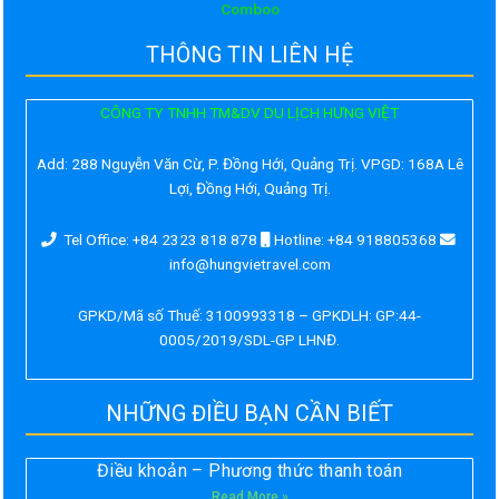
Comboo
THÔNG TIN LIÊN HỆ
CÔNG TY TNHH TM&DV DU LỊCH HƯNG VIỆT
Add:
288 Nguyễn Văn Cừ, P. Đồng Hới, Quảng Trị. VPGD: 168A Lê
Lợi, Đồng Hới, Quảng Trị.
Tel Office: +84 2323 818 878
Hotline: +84 918805368
info@hungvietravel.com
GPKD/Mã số Thuế: 3100993318 – GPKDLH: GP:44-
0005/2019/SDL-GP LHNĐ.
NHỮNG ĐIỀU BẠN CẦN BIẾT
Điều khoản – Phương thức thanh toán
Read More »