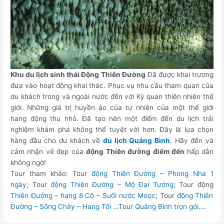
Khu du lịch sinh thái Động Thiên Đường
Đã được khai trương
đưa vào hoạt động khai thác. Phục vụ nhu cầu tham quan của
du khách trong và ngoài nước đến với Kỳ quan thiên nhiên thế
giới. Những giá trị huyền ảo của tự nhiên của một thế giới
hang động thu nhỏ. Đã tạo nên một điểm đến du lịch trải
nghiệm khám phá không thể tuyệt vời hơn. Đây là lựa chọn
hàng đầu cho du khách về
du lịch Quảng Bình
. Hãy đến và
cảm nhận vẻ đẹp của
động Thiên đường điểm đến
hấp dẫn
không ngờ!
Tour tham khảo: Tour
động Thiên Đường – Phong Nha 1
ngày;
Tour
động Thiên Đường – Mộ Đại Tướng;
Tour động
Thiên Đường – hang 8 Cô – Suối nước Moọc;
Tour
động Thiên
Đường – Sông Chày – Hang Tối
…
Tour Quảng Bình trọn gói….