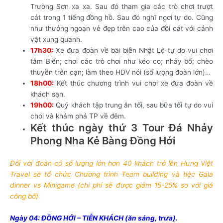
Trường Sơn xa xa. Sau đó tham gia các trò chơi trượt
cát trong 1 tiếng đồng hồ. Sau đó nghĩ ngơi tự do. Cũng
như thưởng ngoạn vẻ đẹp trên cao của đồi cát với cảnh
vật xung quanh.
17h30:
Xe đưa đoàn về bãi biễn Nhật Lệ tự do vui chơi
tắm Biển; chơi các trò chơi như kéo co; nhảy bố; chèo
thuyền trên cạn; làm theo HDV nói (số lượng đoàn lớn)…
18h00:
Kết thúc chương trình vui chơi xe đưa đoàn về
khách sạn.
19h00:
Quý khách tập trung ăn tối, sau bữa tối tự do vui
chơi và khám phá TP về đêm.
Kết thúc ngày thứ 3 Tour Đá Nhảy
Phong Nha Kẻ Bàng Đồng Hới
Đối với đoàn có số lượng lớn hơn 40 khách trở lên Hưng Việt
Travel sẽ tổ chức Chương trình Team building và tiệc Gala
dinner vs Minigame (chi phí sẽ được giảm 15-25% so với giá
công bố)
Ngày 04: ĐỒNG HỚI – TIỄN KHÁCH (ăn sáng, trưa).