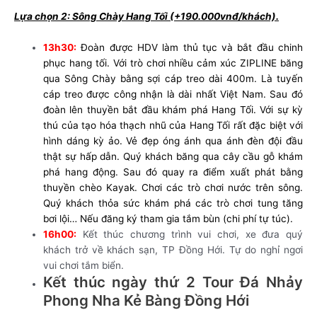
Lựa chọn 2: Sông Chày Hang Tối (+190.000vnđ/khách).
13h30:
Đoàn được HDV làm thủ tục và bắt đầu chinh
phục hang tối. Với trò chơi nhiều cảm xúc ZIPLINE băng
qua Sông Chày bằng sợi cáp treo dài 400m. Là tuyến
cáp treo được công nhận là dài nhất Việt Nam. Sau đó
đoàn lên thuyền bắt đầu khám phá Hang Tối. Với sự kỳ
thú của tạo hóa thạch nhũ của Hang Tối rất đặc biệt với
hình dáng kỳ ảo. Vẻ đẹp óng ánh qua ánh đèn đội đầu
thật sự hấp dẫn. Quý khách băng qua cây cầu gỗ khám
phá hang động. Sau đó quay ra điểm xuất phát bằng
thuyền chèo Kayak. Chơi các trò chơi nước trên sông.
Quý khách thỏa sức khám phá các trò chơi tung tăng
bơi lội… Nếu đăng ký tham gia tắm bùn (chi phí tự túc).
16h00:
Kết thúc chương trình vui chơi, xe đưa quý
khách trở về khách sạn, TP Đồng Hới. Tự do nghỉ ngơi
vui chơi tắm biển.
Kết thúc ngày thứ 2 Tour Đá Nhảy
Phong Nha Kẻ Bàng Đồng Hới