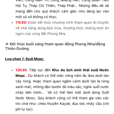
Viên, Cung Giao Trì; Cung Quảng Hàn; Cung Quần Tiên
Hội Tụ; Tháp Chi Thiên; Tháp Phật… Những điều đó sẽ
mang đến cho quý khách cảm giác như đang lạc vào
một xứ sở không có thực.
11h30:
Đoàn kết thúc chương trình tham quan di chuyển
về nhà hàng dùng bữa trưa, thưởng thức những món ăn
ngon của vùng đất Phong Nha.
=> Kết thúc buổi sáng tham quan động Phong Nha/động
Thiên Đường
Lựa chọn 1: Suối Mooc.
13h30:
Tiếp tục đến
Khu du lịch sinh thái suối Nước
Moọ
c .
Du khách có thể mắc võng nằm đu đưa dưới tán
cây rừng. Hoặc tham quan ngắm cảnh dưới tán lá rừng
xanh mát; những đàn bướm đủ màu sắc; nghe suối nước
chảy bên mình… Và có thể tắm mát dưới dòng Suối
Nước Moọc. Qúy khách cũng có thể tham gia vào các
trò chơi như: chèo thuyền Kayak; đua bơi; nhảy cầu (chi
phí tự túc).