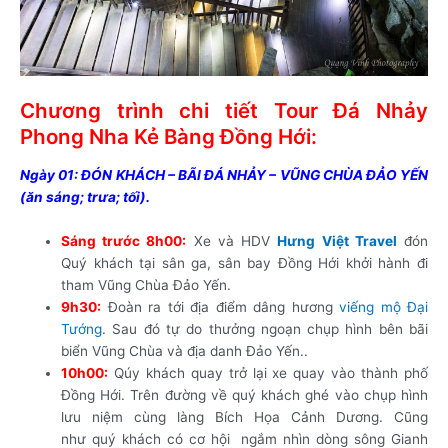
Chương trình chi tiết Tour Đá Nhảy
Phong Nha Kẻ Bàng Đồng Hới:
Ngày 01: ĐÓN KHÁCH – BÃI ĐÁ NHẢY – VŨNG CHÙA ĐẢO YẾN
(ăn sáng; trưa; tối).
Sáng trước 8h00:
Xe và HDV
Hưng Việt Travel
đón
Quý khách tại sân ga, sân bay Đồng Hới khởi hành đi
tham Vũng Chùa Đảo Yến.
9h30:
Đoàn ra tới địa điểm dâng hương
viếng mộ Đại
Tướng
. Sau đó tự do thưởng ngoạn chụp hình bên bãi
biển Vũng Chùa và địa danh Đảo Yến..
10h00:
Qúy khách quay trở lại xe quay vào thành phố
Đồng Hới. Trên đường về quý khách ghé vào chụp hình
lưu niệm cùng làng Bích Họa Cảnh Dương. Cũng
như quý khách có cơ hội ngắm nhìn dòng sông Gianh