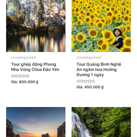
Uncategorized
Uncategorized
Tour ghép động Phong
Tour Quảng Bình Nghệ
Nha Vũng Chùa Đảo Yến
An ngắm hoa Hướng
Dương 1 ngày
Được
Giá:
800.000
₫
xếp
Được
Giá:
450.000
₫
hạng
xếp
0
hạng
5
0
sao
5
sao