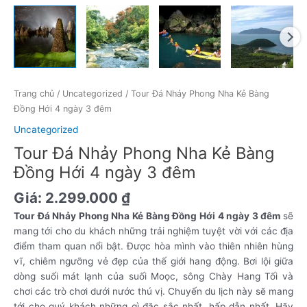
số
lượng
Trang chủ
/
Uncategorized
/ Tour Đá Nhảy Phong Nha Kẻ Bàng
Đồng Hới 4 ngày 3 đêm
Uncategorized
Tour Đá Nhảy Phong Nha Kẻ Bàng
Đồng Hới 4 ngày 3 đêm
Giá:
2.299.000
₫
Tour Đá Nhảy Phong Nha Kẻ Bàng Đồng Hới 4 ngày 3 đêm
sẽ
mang tới cho du khách những trải nghiệm tuyệt vời với các địa
điểm tham quan nổi bật. Được hòa mình vào thiên nhiên hùng
vĩ, chiêm ngưỡng vẻ đẹp của thế giới hang động. Bơi lội giữa
dòng suối mát lạnh của suối Moọc, sông Chày Hang Tối và
chơi các trò chơi dưới nước thú vị. Chuyến du lịch này sẽ mang
tới cho quý khách những gì đặc sắc nhất, hấp dẫn nhất. Hãy