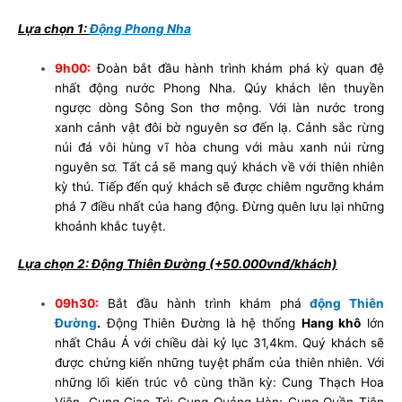
Lựa chọn 1:
Động Phong Nha
9h00:
Đoàn bắt đầu hành trình khám phá kỳ quan đệ
nhất động nước Phong Nha. Qúy khách lên thuyền
ngược dòng Sông Son thơ mộng. Với làn nước trong
xanh cảnh vật đôi bờ nguyên sơ đến lạ. Cảnh sắc rừng
núi đá vôi hùng vĩ hòa chung với màu xanh núi rừng
nguyên sơ. Tất cả sẽ mang quý khách về với thiên nhiên
kỳ thú. Tiếp đến quý khách sẽ được chiêm ngưỡng khám
phá 7 điều nhất của hang động. Đừng quên lưu lại những
khoảnh khắc tuyệt.
Lựa chọn 2: Động Thiên Đường (+50.000vnđ/khách)
09h30:
Bắt đầu hành trình khám phá
động Thiên
Đường
.
Động Thiên Đường là hệ thống
Hang khô
lớn
nhất Châu Á với chiều dài kỷ lục 31,4km. Quý khách sẽ
được chứng kiến những tuyệt phẩm của thiên nhiên. Với
những lối kiến trúc vô cùng thần kỳ: Cung Thạch Hoa