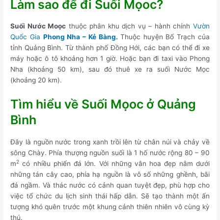
Làm sao để đi Suối Mọoc?
Suối Nước Moọc
thuộc phân khu dịch vụ – hành chính
Vườn
Quốc Gia
Phong Nha – Kẻ Bàng.
Thuộc huyện Bố Trạch của
tỉnh Quảng Bình. Từ thành phố Đồng Hới, các bạn có thể đi xe
máy hoặc ô tô khoảng hơn 1 giờ. Hoặc bạn đi taxi vào Phong
Nha (khoảng 50 km), sau đó thuê xe ra suối Nước Mọc
(khoảng 20 km).
Tìm hiểu về Suối Mọoc ở Quảng
Bình
Đây là nguồn nước trong xanh trồi lên từ chân núi và chảy về
sông Chày. Phía thượng nguồn suối là 1 hố nước rộng 80 – 90
2
m
có nhiều phiến đá lớn. Với những vân hoa đẹp nằm dưới
những tán cây cao, phía hạ nguồn là vô số những ghềnh, bãi
đá ngầm. Và thác nước có cảnh quan tuyệt đẹp, phù hợp cho
việc tổ chức du lịch sinh thái hấp dẫn. Sẽ tạo thành một ấn
tượng khó quên trước một khung cảnh thiên nhiên vô cùng kỳ
thú.