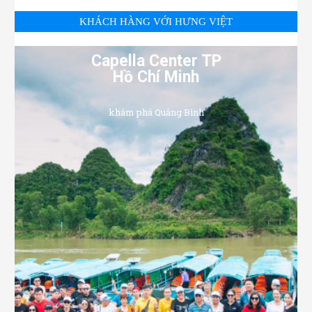
KHÁCH HÀNG VỚI HƯNG VIỆT
Capella Center TP
Hồ Chí Minh
khám phá Quảng Bình