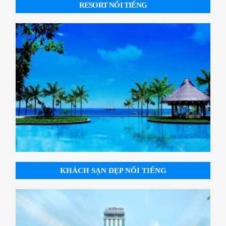
RESORT NỔI TIẾNG
KHÁCH SẠN ĐẸP NỔI TIẾNG