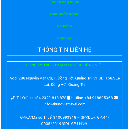
Tour trong nước
Tour nước ngoài
Voucher
Comboo
THÔNG TIN LIÊN HỆ
CÔNG TY TNHH TM&DV DU LỊCH HƯNG VIỆT
Add:
288 Nguyễn Văn Cừ, P. Đồng Hới, Quảng Trị. VPGD: 168A Lê
Lợi, Đồng Hới, Quảng Trị.
Tel Office: +84 2323 818 878
Hotline: +84 918805368
info@hungvietravel.com
GPKD/Mã số Thuế: 3100993318 – GPKDLH: GP:44-
0005/2019/SDL-GP LHNĐ.