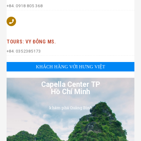
+84. 0918 805 368
TOURS: VY ĐÔNG MS.
+84. 0352385173
KHÁCH HÀNG VỚI HƯNG VIỆT
Capella Center TP
Hồ Chí Minh
khám phá Quảng Bình