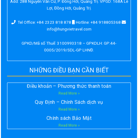
Add:
288 Nguyễn Văn Cừ, P. Đồng Hới, Quảng Trị. VPGD: 168A Lê
Lợi, Đồng Hới, Quảng Trị.
Tel Office: +84 2323 818 878
Hotline: +84 918805368
info@hungvietravel.com
GPKD/Mã số Thuế: 3100993318 – GPKDLH: GP:44-
0005/2019/SDL-GP LHNĐ.
NHỮNG ĐIỀU BẠN CẦN BIẾT
Điều khoản – Phương thức thanh toán
Read More »
Quy Định – Chính Sách dịch vụ
Read More »
Chính sách Bảo Mật
Read More »