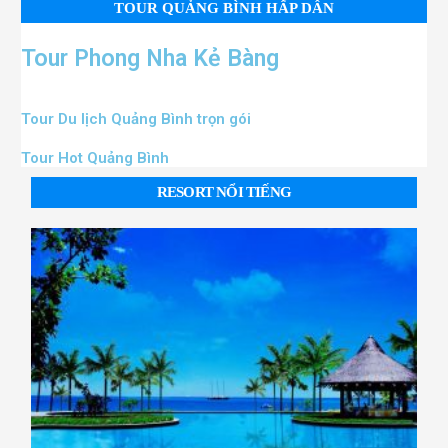
TOUR QUẢNG BÌNH HẤP DẪN
Tour Phong Nha Kẻ Bàng
Tour Du lịch Quảng Bình trọn gói
Tour Hot Quảng Bình
RESORT NỔI TIẾNG