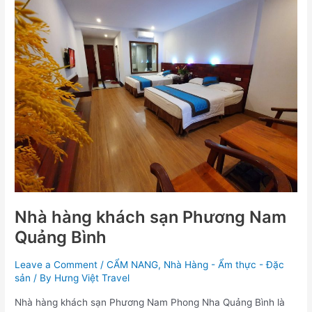
hàng
khách
sạn
Phương
Nam
Quảng
Bình
Nhà hàng khách sạn Phương Nam
Quảng Bình
Leave a Comment
/
CẨM NANG
,
Nhà Hàng - Ẩm thực - Đặc
sản
/ By
Hưng Việt Travel
Nhà hàng khách sạn Phương Nam Phong Nha Quảng Bình là