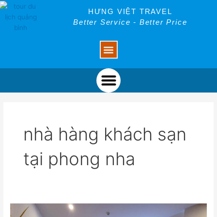
Skip
HƯNG VIỆT TRAVEL
to
Better Service - Better Price
content
Menu
Menu
nhà hàng khách sạn
tại phong nha
Nhà