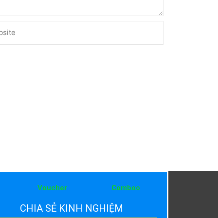
ite
Voucher
Comboo
CHIA SẺ KINH NGHIỆM