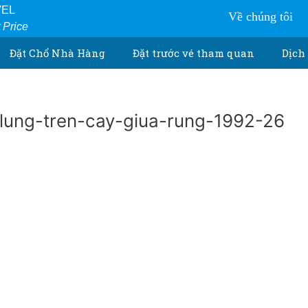
VEL
Về chúng tôi
r Price
Đặt Chổ Nhà Hàng
Đặt trước vé tham quan
Dịch 
lung-tren-cay-giua-rung-1992-26