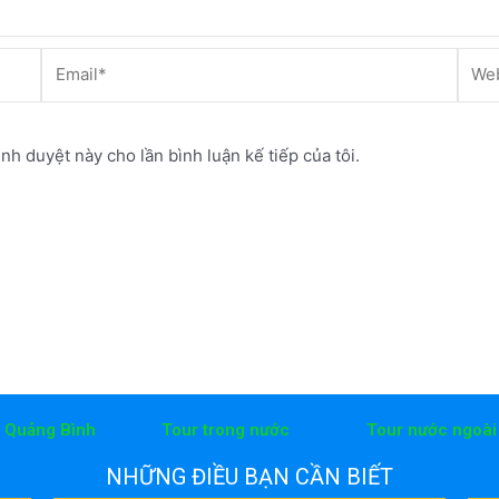
Email*
Webs
ình duyệt này cho lần bình luận kế tiếp của tôi.
h Quảng Bình
Tour trong nước
Tour nước ngoài
NHỮNG ĐIỀU BẠN CẦN BIẾT