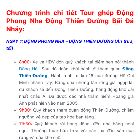
Chương trình chi tiết Tour ghép Động
Phong Nha Động Thiên Đường Bãi Đá
Nhảy:
NGÀY 1: ĐỘNG PHONG NHA – ĐỘNG THIÊN ĐƯỜNG (Ăn trưa,
tối)
8h00:
Xe và HDV đón quý khách tại điểm hẹn nội thành
Đồng Hới.
Sau đó đoàn khởi hành đi tham quan
Động
Thiên Đường
. Hành trình từ km 16 của đường Hồ Chí
Minh nhánh Tây. Băng qua những tán rừng già ngợp lá,
du khách sẽ đến Động Thiên Đường. hang động khô dài
nhất châu Á. Đã được các nhà thám hiểm Hoàng gia
Anh phát hiện vào năm 2005.
9h30:
Quý khách tham quan động Thiên Đường, chiêm
ngưỡng vẻ đẹp của tạo hóa ban tặng.
11h30:
Quý khách rời hang động, đến nhà hàng nghỉ
ngơi. Thưởng thức bữa trưa với các loại đặc sản của
rừng và của khe suối.