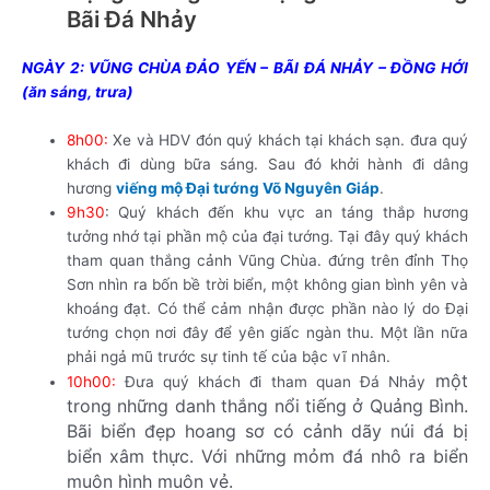
Bãi Đá Nhảy
NGÀY 2: VŨNG CHÙA ĐẢO YẾN – BÃI ĐÁ NHẢY – ĐỒNG HỚI
(ăn sáng, trưa)
8h00:
Xe và HDV đón quý khách tại khách sạn. đưa quý
khách đi dùng bữa sáng. Sau đó khởi hành đi dâng
hương
viếng mộ Đại tướng Võ Nguyên Giáp
.
9h30
: Quý khách đến khu vực an táng thắp hương
tưởng nhớ tại phần mộ của đại tướng. Tại đây quý khách
tham quan thắng cảnh Vũng Chùa. đứng trên đỉnh Thọ
Sơn nhìn ra bốn bề trời biển, một không gian bình yên và
khoáng đạt. Có thể cảm nhận được phần nào lý do Đại
tướng chọn nơi đây để yên giấc ngàn thu. Một lần nữa
phải ngả mũ trước sự tinh tế của bậc vĩ nhân.
một
10h00:
Đưa quý khách đi tham quan Đá Nhảy
trong những danh thắng nổi tiếng ở Quảng Bình.
Bãi biển đẹp hoang sơ có cảnh dãy núi đá bị
biển xâm thực. Với những mỏm đá nhô ra biển
muôn hình muôn vẻ.