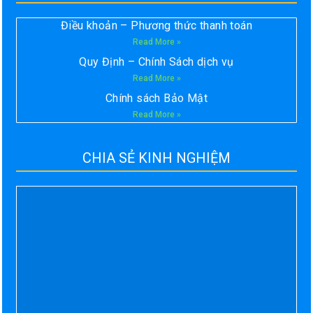
Điều khoản – Phương thức thanh toán
Read More »
Quy Định – Chính Sách dịch vụ
Read More »
Chính sách Bảo Mật
Read More »
CHIA SẺ KINH NGHIỆM