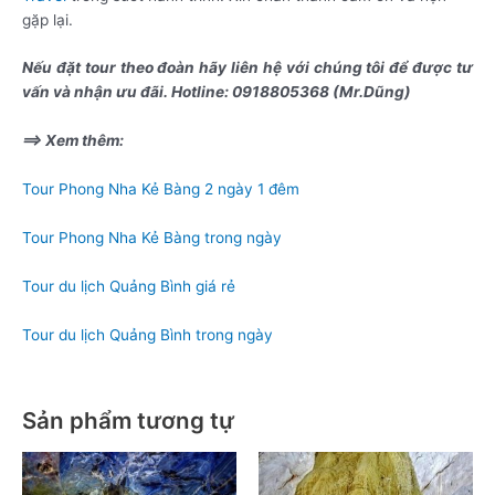
gặp lại.
Nếu đặt tour theo đoàn hãy liên hệ với chúng tôi để được tư
vấn và nhận ưu đãi. Hotline: 0918805368 (Mr.Dũng)
==> Xem thêm:
Tour Phong Nha Kẻ Bàng 2 ngày 1 đêm
Tour Phong Nha Kẻ Bàng trong ngày
Tour du lịch Quảng Bình giá rẻ
Tour du lịch Quảng Bình trong ngày
Sản phẩm tương tự