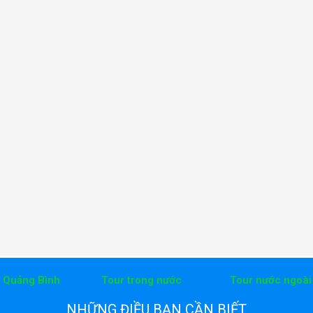
h Quảng Bình
Tour trong nước
Tour nước ngoài
NHỮNG ĐIỀU BẠN CẦN BIẾT