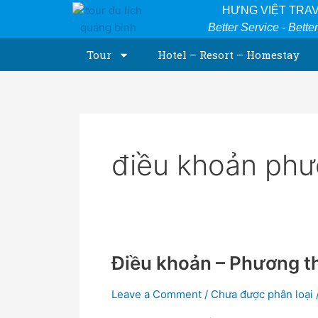
Skip
HƯNG VIỆT TRA
to
Better Service - Bette
content
Tour
Hotel – Resort – Homestay
điều khoản phư
Điều khoản – Phương t
Điều
khoản
–
Leave a Comment
/
Chưa được phân loại
Phương