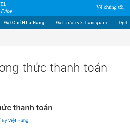
VEL
Về chúng tôi
r Price
Đặt Chổ Nhà Hàng
Đặt trước vé tham quan
Dịch 
ơng thức thanh toán
hức thanh toán
/ By
Việt Hưng