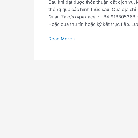
Sau khi đạt được thỏa thuận đặt dịch vụ,
thức
thông qua các hình thức sau: Qua địa chỉ
thanh
Quan Zalo/skype/face..: +84 918805368 
toán
Hoặc qua thư tín hoặc ký kết trực tiếp. Lư
Read More »