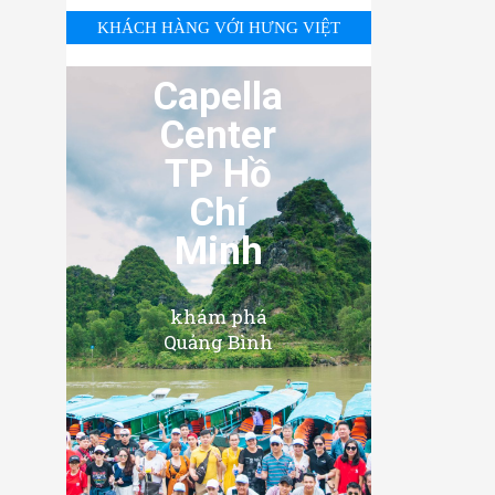
KHÁCH HÀNG VỚI HƯNG VIỆT
Capella
Center
TP Hồ
Chí
Minh
khám phá
Quảng Bình