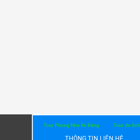
Tour Phong Nha Kẻ Bàng
Tour du lịc
THÔNG TIN LIÊN HỆ