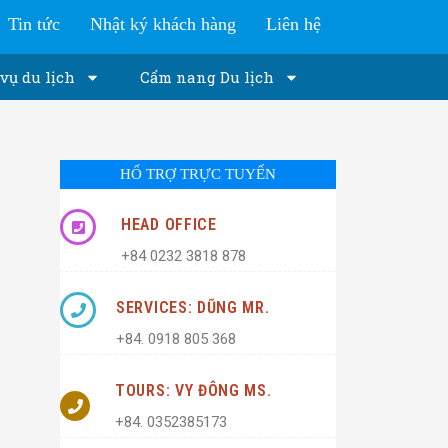
Tin tức
Nhật ký khách hàng
Liên hệ
vụ du lịch
Cẩm nang Du lịch
HỔ TRỢ TRỰC TUYẾN
HEAD OFFICE
+84 0232 3818 878
SERVICES: DŨNG MR.
+84. 0918 805 368
TOURS: VY ĐÔNG MS.
+84. 0352385173