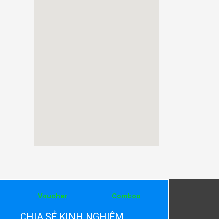
Voucher
Comboo
CHIA SẺ KINH NGHIỆM