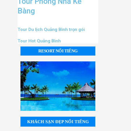
Tour Phong Nha Kẻ
Bàng
Tour Du lịch Quảng Bình trọn gói
Tour Hot Quảng Bình
RESORT NỔI TIẾNG
KHÁCH SẠN ĐẸP NỔI TIẾNG