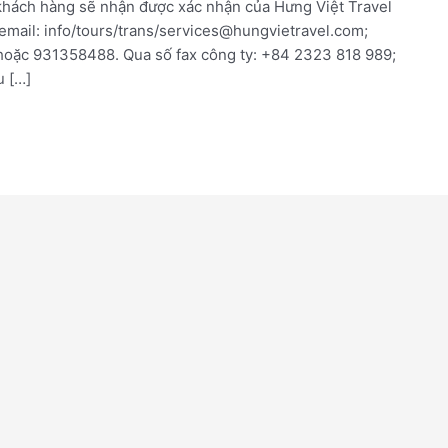
 khách hàng sẽ nhận được xác nhận của Hưng Việt Travel
 email: info/tours/trans/services@hungvietravel.com;
hoặc 931358488. Qua số fax công ty: +84 2323 818 989;
u […]