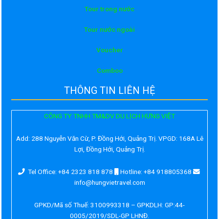
Tour trong nước
Tour nước ngoài
Voucher
Comboo
THÔNG TIN LIÊN HỆ
CÔNG TY TNHH TM&DV DU LỊCH HƯNG VIỆT
Add:
288 Nguyễn Văn Cừ, P. Đồng Hới, Quảng Trị. VPGD: 168A Lê
Lợi, Đồng Hới, Quảng Trị.
Tel Office: +84 2323 818 878
Hotline: +84 918805368
info@hungvietravel.com
GPKD/Mã số Thuế: 3100993318 – GPKDLH: GP:44-
0005/2019/SDL-GP LHNĐ.