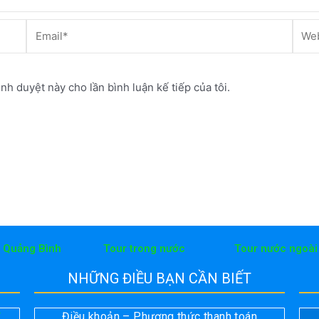
Email*
Webs
ình duyệt này cho lần bình luận kế tiếp của tôi.
h Quảng Bình
Tour trong nước
Tour nước ngoài
NHỮNG ĐIỀU BẠN CẦN BIẾT
Điều khoản – Phương thức thanh toán
T