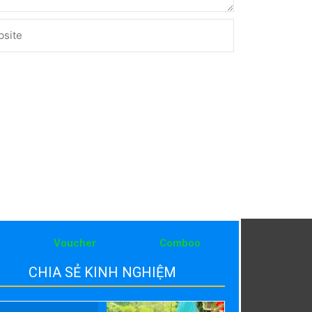
ite
Voucher
Comboo
CHIA SẺ KINH NGHIỆM