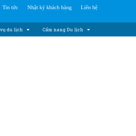
Tin tức
Nhật ký khách hàng
Liên hệ
vụ du lịch
Cẩm nang Du lịch