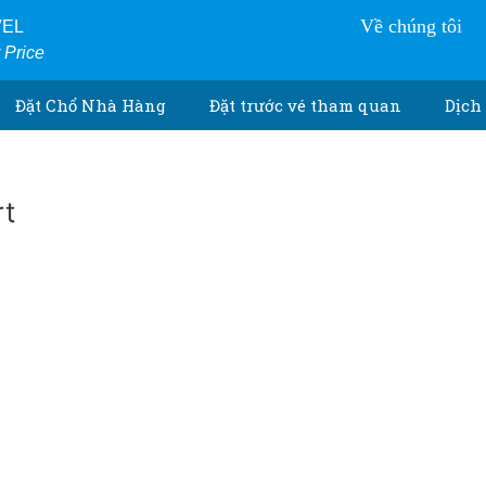
Về chúng tôi
VEL
r Price
Đặt Chổ Nhà Hàng
Đặt trước vé tham quan
Dịch 
rt