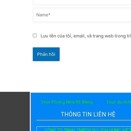
Name*
Lưu tên của tôi, email, và trang web trong tr
Tour Phong Nha Kẻ Bàng
Tour du lịc
THÔNG TIN LIÊN HỆ
CÔNG TY TNHH TM&DV DU LỊCH HƯNG VIỆ