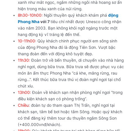
xanh như mắt ngọc, ngắm những ngôi nhà hoang sơ ẩn
hiện trong màu xanh của núi rừng.
8h30-10h00:
Ngồi thuyền quý khách khám phá
động
Phong Nha
với 7
tiêu chí nhất được Unesco công nhận
vào năm 2003. Bạn không khỏi ngở ngàng trước một
hang động kỳ vĩ tráng lệ đến thế.
10-11h00:
Qúy khách chinh phục người em sông sinh
của động Phong Nha đó là động Tiên Sơn. Vượt bậc
thang đoàn đến với động khô tuyệt đẹp.
11h30:
Đoàn trở về bến thuyền, di chuyển vào nhà hàng
nghỉ ngơi, dùng bữa trưa. Bữa trưa sẽ được phục vụ các
món ăn ẩm thực Phong Nha “cá khe, măng rừng, rau
rừng…”. Kết thúc bữa trưa thú vị đoàn nghỉ ngơi tại chổ
chút xíu.
13h00:
Đoàn về khách sạn nhận phòng nghỉ ngơi “trong
điều kiện khách sạn có phòng trống”.
Chiều:
đoàn tự do tham quan Thị Trấn, nghỉ ngơi tại
khách sạn, tắm bể bơi hoặc tắm Sông. Hoặc quý khách
có thể đăng ký thêm tour du thuyền ngắm Sông Son
(+400.000vnđ/khách).
18h00:
Qúy khách tập trung tại nhà hàng dùng bữa tối.