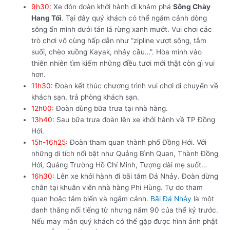
9h30:
Xe đón đoàn khởi hành đi khám phá
Sông Chày
Hang Tối
. Tại đây quý khách có thể ngắm cảnh dòng
sông ẩn mình dưới tán lá rừng xanh mướt. Vui chơi các
trò chơi vô cùng hấp dẫn như “zipline vượt sông, tắm
suối, chèo xuồng Kayak, nhảy cầu…”. Hòa mình vào
thiên nhiên tìm kiếm những điều tươi mới thật còn gì vui
hơn.
11h30:
Đoàn kết thúc chương trình vui chơi di chuyển về
khách sạn, trả phòng khách sạn.
12h00:
Đoàn dùng bữa trưa tại nhà hàng.
13h40:
Sau bữa trưa đoàn lên xe khởi hành về TP Đồng
Hới.
15h-16h25:
Đoàn tham quan thành phố Đồng Hới. Với
những di tích nổi bật như Quảng Bình Quan, Thành Đồng
Hới, Quảng Trường Hồ Chí Minh, Tượng đài mẹ suốt…
16h30:
Lên xe khởi hành đi bãi tắm Đá Nhảy. Đoàn dừng
chân tại khuân viên nhà hàng Phi Hùng. Tự do tham
quan hoặc tắm biển và ngắm cảnh.
Bãi Đá Nhảy
là một
danh thắng nổi tiếng từ nhưng năm 90 của thể kỷ trước.
Nếu may mắn quý khách có thể gặp được hình ảnh phật