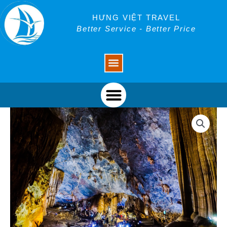
Skip
to
HƯNG VIỆT TRAVEL
content
Better Service - Better Price
Menu
Menu
Tour
Hà
Nội
Quảng
Bình
3
đêm
2
ngày
số
lượng