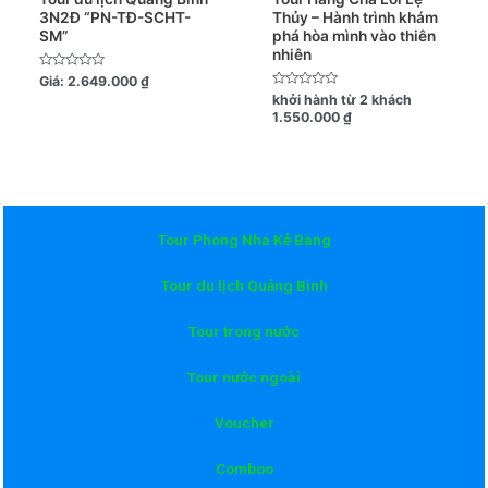
3N2Đ “PN-TĐ-SCHT-
Thủy – Hành trình khám
SM”
phá hòa mình vào thiên
nhiên
Được
Giá:
2.649.000
₫
xếp
Được
khởi hành từ 2 khách
hạng
xếp
0
1.550.000
₫
hạng
5
0
sao
5
sao
Tour Phong Nha Kẻ Bàng
Tour du lịch Quảng Bình
Tour trong nước
Tour nước ngoài
Voucher
Comboo