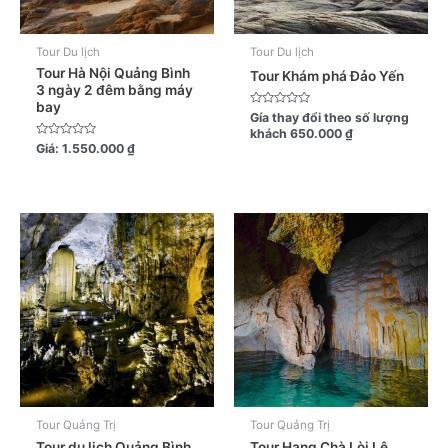
Tour Du lịch
Tour Du lịch
Tour Hà Nội Quảng Bình
Tour Khám phá Đảo Yến
3 ngày 2 đêm bằng máy
bay
Được
Gía thay đổi theo số lượng
xếp
khách
650.000
₫
hạng
Được
Giá:
1.550.000
₫
0
xếp
5
hạng
sao
0
5
sao
Tour Quảng Trị
Tour Quảng Trị
Tour du lịch Quảng Bình
Tour Hang Chà Lòi Lệ