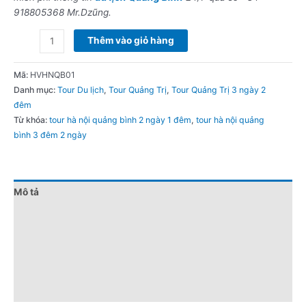
918805368 Mr.Dzũng.
Thêm vào giỏ hàng
Mã:
HVHNQB01
Danh mục:
Tour Du lịch
,
Tour Quảng Trị
,
Tour Quảng Trị 3 ngày 2
đêm
Từ khóa:
tour hà nội quảng bình 2 ngày 1 đêm
,
tour hà nội quảng
bình 3 đêm 2 ngày
Mô tả
Đánh giá (0)
Chính sách giá
Điểm nổi bật
Lưu ý khi đặt tour