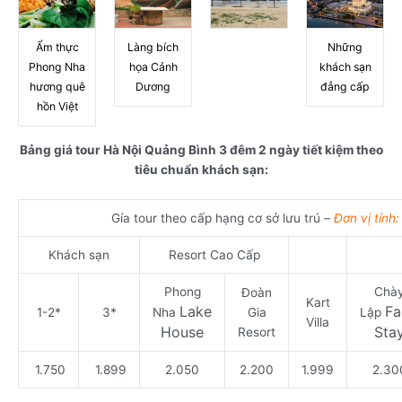
Ẩm thực
Làng bích
Những
Phong Nha
họa Cảnh
khách sạn
hương quê
Dương
đẳng cấp
hồn Việt
Bảng giá tour Hà Nội Quảng Bình 3 đêm 2 ngày tiết kiệm theo
tiêu chuẩn khách sạn:
Gía tour theo cấp hạng cơ sở lưu trú –
Đơn vị tính
Khách sạn
Resort Cao Cấp
Phong
Chà
Đoàn
Kart
Lake
Fa
1-2*
3*
Nha
Gia
Lập
Villa
House
Sta
Resort
1.750
1.899
2.050
2.200
1.999
2.30