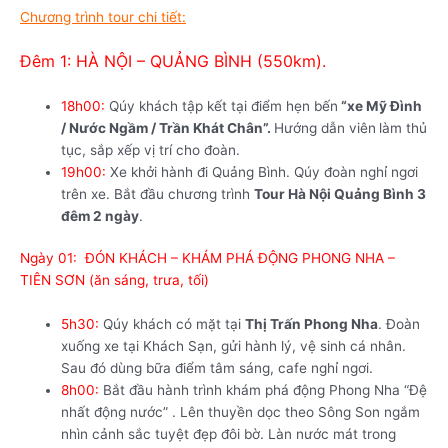
Chương trình tour chi tiết:
Đêm 1: HÀ NỘI – QUẢNG BÌNH (550km).
18h00:
Qúy khách tập kết tại điểm hẹn bến
“xe Mỹ Đình
/ Nước Ngầm / Trần Khát Chân”.
Hướng dẫn viên
làm thủ
tục, sắp xếp vị trí cho đoàn.
19h00:
Xe khởi hành đi Quảng Bình. Qúy đoàn nghỉ ngơi
trên xe. Bắt đầu chương trình
Tour Hà Nội Quảng Bình 3
đêm 2 ngày
.
Ngày 01: ĐÓN KHÁCH – KHÁM PHÁ ĐỘNG PHONG NHA –
TIÊN SƠN (ăn sáng, trưa, tối)
5h30:
Qúy khách có mặt tại
Thị Trấn Phong Nha
. Đoàn
xuống xe tại Khách Sạn, gửi hành lý, vệ sinh cá nhân.
Sau đó dùng bữa điểm tâm sáng, cafe nghỉ ngơi.
8h00:
Bắt đầu hành trình khám phá động Phong Nha “Đệ
nhất động nước” . Lên thuyền dọc theo Sông Son ngắm
nhìn cảnh sắc tuyệt đẹp đôi bờ. Làn nước mát trong