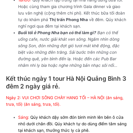
Hoặc cùng tham gia chương trình Gala dinner và giao
lưu văn nghệ (cộng thêm chi phí). Kết thúc bữa tối đoàn
tự do khám phá
Thị trấn Phong Nha
về đêm. Qúy khách
nghỉ ngơi qua đêm tại khách sạn.
Buổi tối ở Phong Nha bạn có thể làm gì?
Bạn có thể
uống cafe, nước giải khát ven sông. Ngắm nhìn dòng
sông Son, đón những đợt gió tươi mát khẽ động, đặc
biệt vào những đên trăng. Sải bước trên những con
đường quê, yên bình đến lạ. Hoặc đến các Pub Bar
nhâm nhi ly bia hoặc nghe những bản nhạc sôi nổi…
Kết thúc ngày 1 tour Hà Nội Quảng Bình 3
đêm 2 ngày giá rẻ.
Ngày 2: VUI CHƠI SÔNG CHÀY HANG TỐI – HÀ NỘI (ăn sáng,
trưa, tối) (ăn sáng, trưa, tối).
Sáng
:
Qúy khách dậy sớm đón bình minh lên bên ô cửa
nhỏ dưới chân đồi.
Qúy khách tự do dùng điểm tâm sáng
tại khách sạn, thưởng thức ly cà phê.