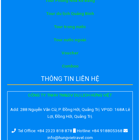
Tour Phong Nha Kẻ Bàng
Tour du lịch Quảng Bình
Tour trong nước
Tour nước ngoài
Voucher
Comboo
THÔNG TIN LIÊN HỆ
CÔNG TY TNHH TM&DV DU LỊCH HƯNG VIỆT
Add:
288 Nguyễn Văn Cừ, P. Đồng Hới, Quảng Trị. VPGD: 168A Lê
Lợi, Đồng Hới, Quảng Trị.
Tel Office: +84 2323 818 878
Hotline: +84 918805368
info@hungvietravel.com