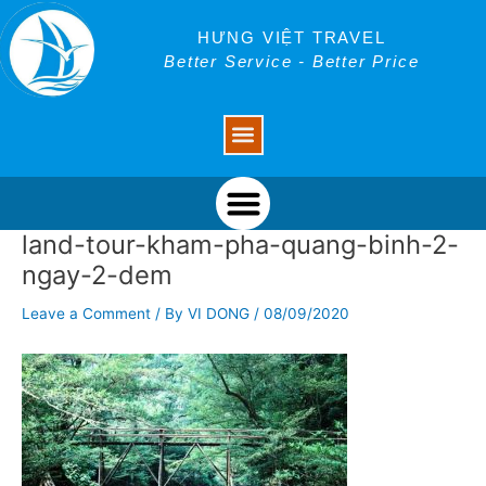
Skip
Post
to
navigation
HƯNG VIỆT TRAVEL
content
Better Service - Better Price
Menu
Menu
land-tour-kham-pha-quang-binh-2-
ngay-2-dem
Leave a Comment
/ By
VI DONG
/
08/09/2020