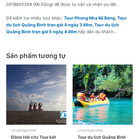
0918805368 (Mr.Dũng) để được tư vấn và nhận ưu đãi.
Để kiểm tra nhiều tour khác:
Tour Phong Nha Kẻ Bàng
,
Tour
du lịch Quảng Bình trọn gói 4 ngày 3 đêm
,
Tour du lịch
Quảng Bình trọn gói 5 ngày 4 đêm
hấp dẫn du khách…
Sản phẩm tương tự
Uncategorized
Uncategorized
Đồng Hới city Tour kết
Tour du lịch Quảng Bình