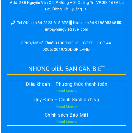
Add:
288 Nguyễn Văn Cừ, P. Đồng Hới, Quảng Trị. VPGD: 168A Lê
Lợi, Đồng Hới, Quảng Trị.
Tel Office: +84 2323 818 878
Hotline: +84 918805368
info@hungvietravel.com
GPKD/Mã số Thuế: 3100993318 – GPKDLH: GP:44-
0005/2019/SDL-GP LHNĐ.
NHỮNG ĐIỀU BẠN CẦN BIẾT
Điều khoản – Phương thức thanh toán
Read More »
Quy Định – Chính Sách dịch vụ
Read More »
Chính sách Bảo Mật
Read More »