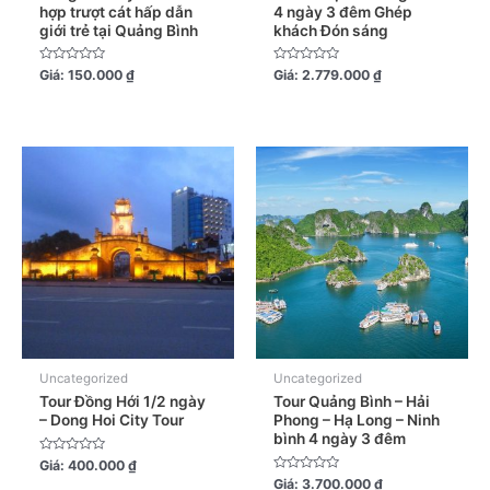
hợp trượt cát hấp dẫn
4 ngày 3 đêm Ghép
giới trẻ tại Quảng Bình
khách Đón sáng
Được
Được
Giá:
150.000
₫
Giá:
2.779.000
₫
xếp
xếp
hạng
hạng
0
0
5
5
sao
sao
Uncategorized
Uncategorized
Tour Đồng Hới 1/2 ngày
Tour Quảng Bình – Hải
– Dong Hoi City Tour
Phong – Hạ Long – Ninh
bình 4 ngày 3 đêm
Được
Giá:
400.000
₫
xếp
Được
Giá:
3.700.000
₫
hạng