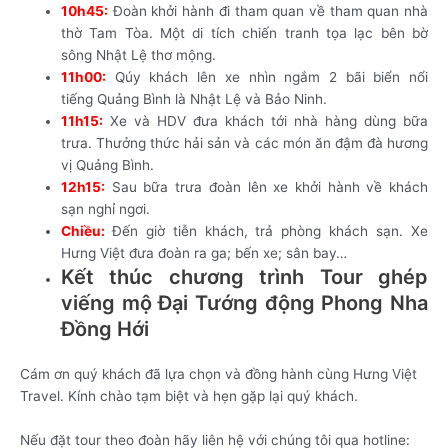
10h45:
Đoàn khởi hành đi tham quan về tham quan nhà
thờ Tam Tòa. Một di tích chiến tranh tọa lạc bên bờ
sông Nhật Lệ thơ mộng.
11h00:
Qúy khách lên xe nhìn ngắm 2 bãi biển nổi
tiếng Quảng Bình là Nhật Lệ và Bảo Ninh.
11h15:
Xe và HDV đưa khách tới nhà hàng dùng bữa
trưa. Thưởng thức hải sản và các món ăn đậm đà hương
vị Quảng Bình.
12h15:
Sau bữa trưa đoàn lên xe khởi hành về khách
sạn nghỉ ngơi.
Chiều:
Đến giờ tiễn khách, trả phòng khách sạn. Xe
Hưng Việt đưa đoàn ra ga; bến xe; sân bay…
Kết thúc chương trình Tour ghép
viếng mộ Đại Tướng động Phong Nha
Đồng Hới
Cám ơn quý khách đã lựa chọn và đồng hành cùng Hưng Việt
Travel. Kính chào tạm biệt và hẹn gặp lại quý khách.
Nếu đặt tour theo đoàn hãy liên hệ với chúng tôi qua hotline: