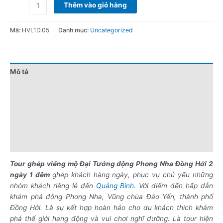
Thêm vào giỏ hàng
Mã:
HVL1D.05
Danh mục:
Uncategorized
Mô tả
Đánh giá (0)
Chính sách giá
Điểm nổi bật
Lưu ý khi đặt tour
Tour ghép viếng mộ Đại Tướng động Phong Nha Đồng Hới 2
ngày 1 đêm
ghép khách hàng ngày, phục vụ chủ yếu những
nhóm khách riêng lẻ đến
Quảng Bình
. Với điểm đến hấp dẫn
khám phá động Phong Nha, Vũng chùa Đảo Yến, thành phố
Đồng Hới. Là sự kết hợp hoàn hảo cho du khách thích khám
phá thế giới hang động và vui chơi nghĩ dưỡng. Là tour hiện