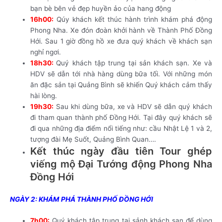
bạn bè bên vẻ đẹp huyền ảo của hang động
16h00:
Qúy khách kết thúc hành trình khám phá động
Phong Nha. Xe đón đoàn khởi hành về Thành Phố Đồng
Hới. Sau 1 giờ đồng hồ xe đưa quý khách về khách sạn
nghỉ ngơi.
18h30:
Quý khách tập trung tại sản khách sạn. Xe và
HDV sẽ dẫn tới nhà hàng dùng bữa tối. Với những món
ăn đặc sản tại Quảng Bình sẽ khiến Quý khách cảm thấy
hài lòng.
19h30:
Sau khi dùng bữa, xe và HDV sẽ dẫn quý khách
đi tham quan thành phố Đồng Hới. Tại đây quý khách sẽ
đi qua những địa điểm nổi tiếng như: cầu Nhật Lệ 1 và 2,
tượng đài Mẹ Suốt, Quảng Bình Quan….
Kết thúc ngày đầu tiên Tour ghép
viếng mộ Đại Tướng động Phong Nha
Đồng Hới
NGÀY 2: KHÁM PHÁ THÀNH PHỐ ĐỒNG HỚI
7h00:
Quý khách tập trung tại sảnh khách sạn để dùng