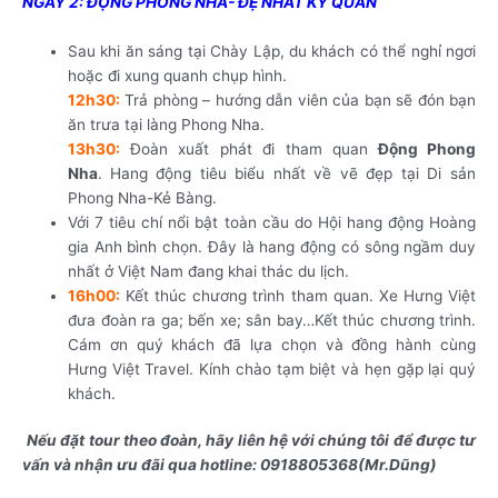
NGÀY 2: ĐỘNG PHONG NHA- ĐỆ NHẤT KỲ QUAN
Sau khi ăn sáng tại Chày Lập, du khách có thể nghỉ ngơi
hoặc đi xung quanh chụp hình.
12h30:
Trả phòng – hướng dẫn viên của bạn sẽ đón bạn
ăn trưa tại làng Phong Nha.
13h30:
Đoàn xuất phát đi tham quan
Động Phong
Nha
.
Hang động tiêu biểu nhất về vẽ đẹp tại Di sản
Phong Nha-Kẻ Bàng.
Với 7 tiêu chí nổi bật toàn cầu do Hội hang động Hoàng
gia Anh bình chọn. Đây là hang động có sông ngầm duy
nhất ở Việt Nam đang khai thác du lịch.
16h00:
Kết thúc chương trình tham quan. Xe Hưng Việt
đưa đoàn ra ga; bến xe; sân bay…Kết thúc chương trình.
Cám ơn quý khách đã lựa chọn và đồng hành cùng
Hưng Việt Travel. Kính chào tạm biệt và hẹn gặp lại quý
khách.
Nếu đặt tour theo đoàn, hãy liên hệ với chúng tôi để được tư
vấn và nhận ưu đãi qua hotline: 0918805368(Mr.Dũng)