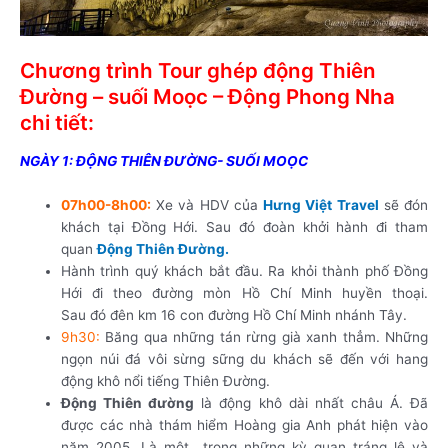
Chương trình Tour ghép động Thiên
Đường – suối Moọc – Động Phong Nha
chi tiết:
NGÀY 1: ĐỘNG THIÊN ĐƯỜNG- SUỐI MOỌC
07h00-8h00:
Xe và HDV của
Hưng Việt Travel
sẽ đón
khách tại Đồng Hới. Sau đó đoàn khởi hành đi tham
quan
Động Thiên Đường.
Hành trình quý khách bắt đầu. Ra khỏi thành phố Đồng
Hới đi theo đường mòn Hồ Chí Minh huyền thoại.
Sau đó đên km 16 con đường Hồ Chí Minh nhánh Tây.
9h30:
Băng qua những tán rừng già xanh thẳm. Những
ngọn núi đá vôi sừng sững du khách sẽ đến với hang
động khô nổi tiếng Thiên Đường.
Động Thiên đường
là động khô dài nhất châu Á. Đã
được các nhà thám hiểm Hoàng gia Anh phát hiện vào
năm 2005. Là một trong những kỳ quan tráng lệ và