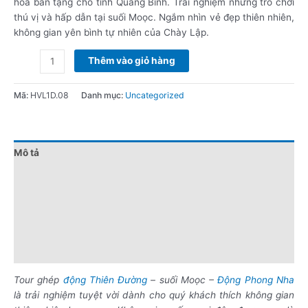
hóa ban tặng cho tỉnh Quảng Bình. Trải nghiệm những trò chơi
thú vị và hấp dẫn tại suối Moọc. Ngắm nhìn vẻ đẹp thiên nhiên,
không gian yên bình tự nhiên của Chày Lập.
Thêm vào giỏ hàng
Mã:
HVL1D.08
Danh mục:
Uncategorized
Mô tả
Đánh giá (0)
Chính sách giá
Điểm nổi bật
Lưu ý khi đặt tour
Tour ghép
động Thiên Đường
– suối Moọc –
Động Phong Nha
là trải nghiệm tuyệt vời dành cho quý khách thích không gian