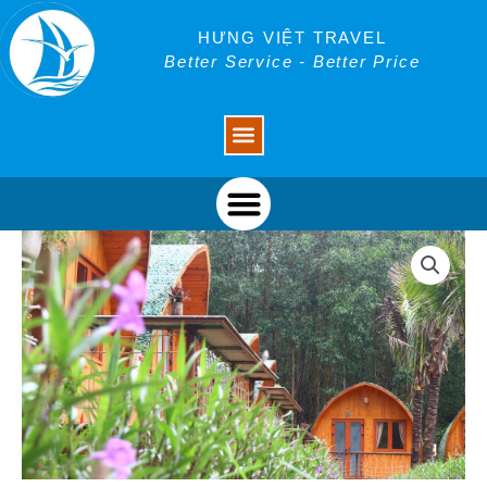
Skip
to
HƯNG VIỆT TRAVEL
content
Better Service - Better Price
Menu
Menu
Tour
ghép
động
Thiên
Đường
-
suối
Moọc
-
Động
Phong