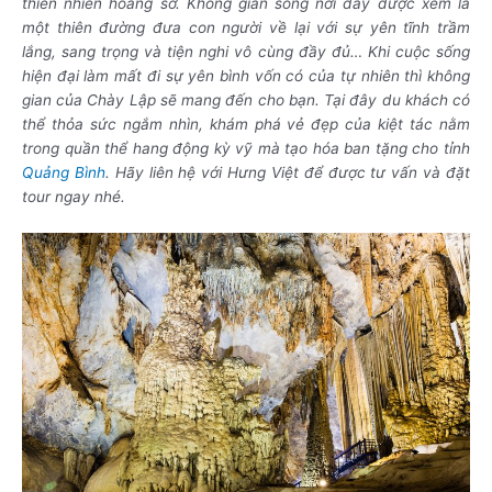
thiên nhiên hoang sơ. Không gian sống nơi đây được xem là
một thiên đường đưa con người về lại với sự yên tĩnh trầm
lắng, sang trọng và tiện nghi vô cùng đầy đủ… Khi cuộc sống
hiện đại làm mất đi sự yên bình vốn có của tự nhiên thì không
gian của Chày Lập sẽ mang đến cho bạn. Tại đây du khách có
thể thỏa sức ngắm nhìn, khám phá vẻ đẹp của kiệt tác nằm
trong quần thể hang động kỳ vỹ mà tạo hóa ban tặng cho tỉnh
Quảng Bình
. Hãy liên hệ với Hưng Việt để được tư vấn và đặt
tour ngay nhé.