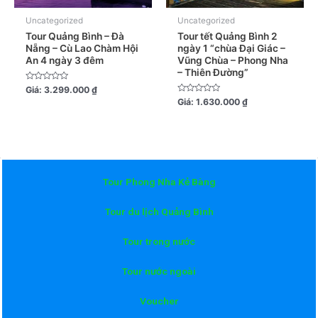
Uncategorized
Uncategorized
Tour Quảng Bình – Đà
Tour tết Quảng Bình 2
Nẵng – Cù Lao Chàm Hội
ngày 1 “chùa Đại Giác –
An 4 ngày 3 đêm
Vũng Chùa – Phong Nha
– Thiên Đường”
Được
Giá:
3.299.000
₫
xếp
Được
Giá:
1.630.000
₫
hạng
xếp
0
hạng
5
0
sao
5
sao
Tour Phong Nha Kẻ Bàng
Tour du lịch Quảng Bình
Tour trong nước
Tour nước ngoài
Voucher