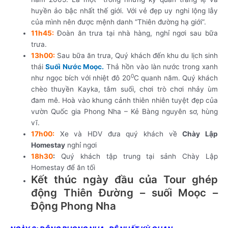
huyền ảo bậc nhất thế giới. Với vẻ đẹp uy nghi lộng lẫy
của mình nên được mệnh danh “Thiên đường hạ giới”.
11h45:
Đoàn ăn trưa tại nhà hàng, nghỉ ngơi sau bữa
trưa.
13h00:
Sau bữa ăn trưa, Quý khách đến khu du lịch sinh
thái
Suối Nước Moọc.
Thả hồn vào làn nước trong xanh
0
như ngọc bích với nhiệt đô 20
C quanh năm. Quý khách
chèo thuyền Kayka, tắm suối, chơi trò chơi nhảy ùm
đam mê. Hoà vào khung cảnh thiên nhiên tuyệt đẹp của
vườn Quốc gia Phong Nha – Kẻ Bàng nguyên sơ, hùng
vĩ.
17h00:
Xe và HDV đưa quý khách về
Chày Lập
Homestay
nghỉ ngơi
18h30
:
Quý khách tập trung tại sảnh Chày Lập
Homestay để ăn tối
Kết thúc ngày đầu của Tour ghép
động Thiên Đường – suối Moọc –
Động Phong Nha