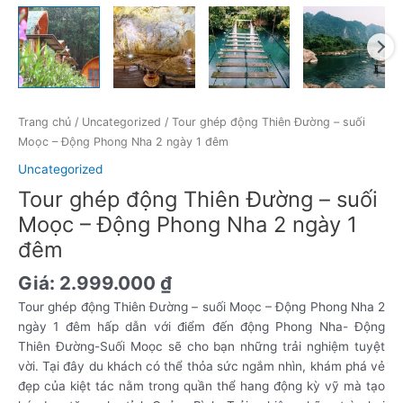
Nha
2
ngày
1
đêm
số
Trang chủ
/
Uncategorized
/ Tour ghép động Thiên Đường – suối
lượng
Moọc – Động Phong Nha 2 ngày 1 đêm
Uncategorized
Tour ghép động Thiên Đường – suối
Moọc – Động Phong Nha 2 ngày 1
đêm
Giá:
2.999.000
₫
Tour ghép động Thiên Đường – suối Moọc – Động Phong Nha 2
ngày 1 đêm hấp dẫn với điểm đến động Phong Nha- Động
Thiên Đường-Suối Moọc sẽ cho bạn những trải nghiệm tuyệt
vời. Tại đây du khách có thể thỏa sức ngắm nhìn, khám phá vẻ
đẹp của kiệt tác nằm trong quần thể hang động kỳ vỹ mà tạo