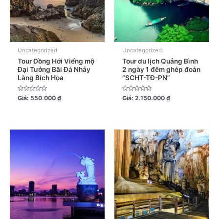
Uncategorized
Uncategorized
Tour Đồng Hới Viếng mộ
Tour du lịch Quảng Bình
Đại Tướng Bãi Đá Nhảy
2 ngày 1 đêm ghép đoàn
Làng Bích Họa
“SCHT-TĐ-PN”
Được
Được
Giá:
550.000
₫
Giá:
2.150.000
₫
xếp
xếp
hạng
hạng
0
0
5
5
sao
sao