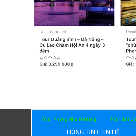
Uncategorized
Unca
Tour Quảng Bình – Đà Nẵng –
Tour
Cù Lao Chàm Hội An 4 ngày 3
“chù
đêm
Phon
Được
Được
Giá:
3.299.000
₫
Giá:
xếp
xếp
hạng
hạng
0
0
5
5
sao
sao
Tour Phong Nha Kẻ Bàng
Tour du lịc
THÔNG TIN LIÊN HỆ