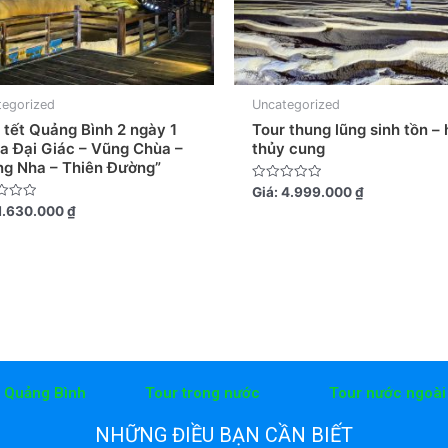
tegorized
Uncategorized
 tết Quảng Bình 2 ngày 1
Tour thung lũng sinh tồn –
a Đại Giác – Vũng Chùa –
thủy cung
g Nha – Thiên Đường”
Được
Giá:
4.999.000
₫
xếp
1.630.000
₫
hạng
0
5
sao
h Quảng Bình
Tour trong nước
Tour nước ngoài
NHỮNG ĐIỀU BẠN CẦN BIẾT