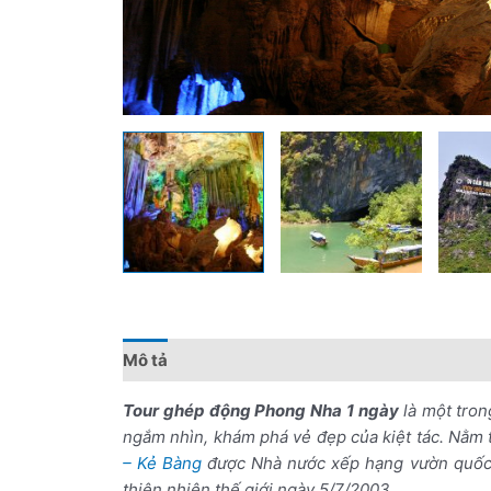
Mô tả
Đánh giá (0)
Chính sách giá
Điểm 
Tour ghép động Phong Nha 1 ngày
là một tro
ngắm nhìn, khám phá vẻ đẹp của kiệt tác. Nằm 
– Kẻ Bàng
được Nhà nước xếp hạng vườn quốc 
thiên nhiên thế giới ngày 5/7/2003.
Tour ghép 