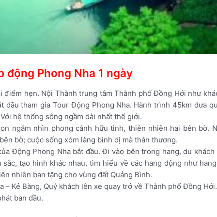
ép động Phong Nha 1 ngày
i điểm hẹn. Nội Thành trung tâm Thành phố Đồng Hới như khách
ắt đầu
tham gia Tour Động Phong Nha.
Hành trình 45km đưa q
 Với hệ thống sông ngầm dài nhất thế giới.
on ngắm nhìn phong cảnh hữu tình, thiên nhiên hai bên bờ. 
bên bờ; cuộc sống xóm làng bình dị mà thân thương.
của Động Phong Nha bắt đầu. Đi vào bên trong hang, du khách 
sắc, tạo hình khác nhau, tìm hiểu về các hang động như hang
iên nhiên ban tặng cho vùng đất Quảng Bình.
 – Kẻ Bàng, Quý khách lên xe quay trở về Thành phố Đồng Hới.
hát ban đầu.