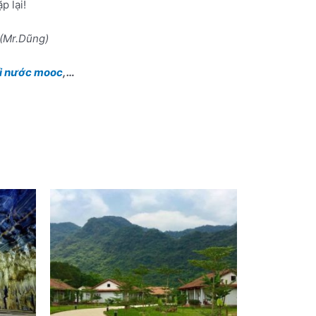
p lại!
 (Mr.Dũng)
ối nước mooc
,…