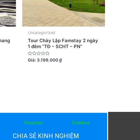
Uncategorized
 hang
Tour Chày Lập Famstay 2 ngày
1 đêm “TĐ – SCHT – PN”
Được
Giá:
3.199.000
₫
xếp
hạng
0
5
sao
Voucher
Comboo
CHIA SẺ KINH NGHIỆM