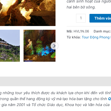
cảnh sinh hoạt của ngườ
hai bên bờ sông.
Thêm vào
Mã:
HVL1N.06
Danh mục
Từ khóa:
Tour Động Phong
nổi bật
Lưu ý khi đặt tour
ng những tour yêu thích được du khách lựa chọn khi đến với tỉn
trong quần thể hang động kỳ vỹ mà tạo hóa ban tặng cho tỉnh
Q
gia năm 2001 và Tổ chức Giáo dục, Khoa học và Văn hóa của 
Động Phong Nha Tour ghép Động Phong Nha