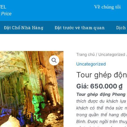
Về chúng tôi
VEL
r Price
Đặt Chổ Nhà Hàng
Đặt trước vé tham quan
Dịch 
Tour
Trang chủ
/
Uncategorized
ghép
Uncategorized
động
Tour ghép độn
Phong
Nha
Giá:
650.000
₫
1
Tour ghép động Phong
ngày
thích được du khách lựa
số
khách có thể thỏa sức 
lượng
trong quần thể hang độ
Bình. Được ngồi trên th