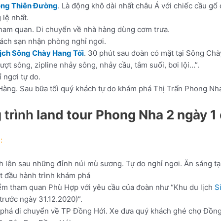
ng Thiên Đường
. Là động khô dài nhất châu Á với chiếc cầu gổ
 lệ nhất.
tham quan. Di chuyển về nhà hàng dùng cơm trưa.
hách sạn nhận phòng nghỉ ngơi.
lịch Sông Chày Hang Tối
. 30 phút sau đoàn có mặt tại Sông Chà
ượt sông, zipline nhảy sông, nhảy cầu, tắm suối, bơi lội…”.
 ngơi tự do.
à Hàng. Sau bữa tối quý khách tự do khám phá Thị Trấn Phong Nh
 trình
land tour Phong Nha 2 ngày 
:
lên sau những đỉnh núi mù sương. Tự do nghỉ ngơi. Ăn sáng tạ
t đầu hành trình khám phá
iểm tham quan Phù Hợp với yêu cầu của đoàn như “Khu du lịch
S
rước ngày 31.12.2020)”.
 phá di chuyển về TP Đồng Hới. Xe đưa quý khách ghé chợ Đồng