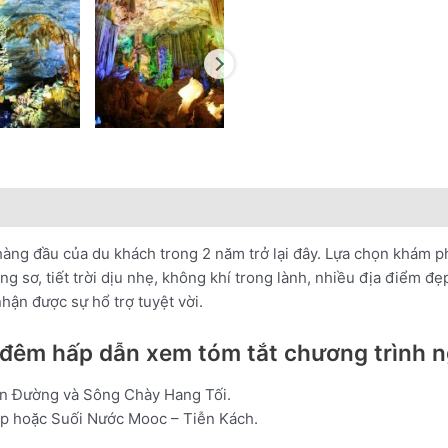
nổi bật
Lưu ý khi đặt tour
àng đầu của du khách trong 2 năm trở lại đây. Lựa chọn khám phá
g sơ, tiết trời dịu nhẹ, không khí trong lành, nhiều địa điểm 
hận được sự hổ trợ tuyệt vời.
 đêm hấp dẫn xem tóm tắt chương trình n
ên Đường và Sông Chày Hang Tối.
op hoặc Suối Nước Mooc – Tiễn Kách.