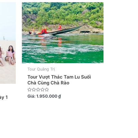
Tour Quảng Trị
Tour Vượt Thác Tam Lu Suối
Chà Cùng Chà Rào
Được
Giá:
1.950.000
₫
ày 1
xếp
hạng
0
5
sao