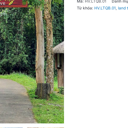
Mã:
HV.LTQB.01
Danh m
Từ khóa:
HV.LTQB.01
,
land 