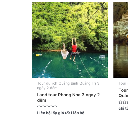
Tour du lịch Quảng Bình Quảng Trị 3
Tour 
ngày 2 đêm
Tour
Land tour Phong Nha 3 ngày 2
Quản
đêm
Được
chỉ t
xếp
Được
Liên hệ lấy giá tốt
Liên hệ
hạng
xếp
0
hạng
5
0
sao
5