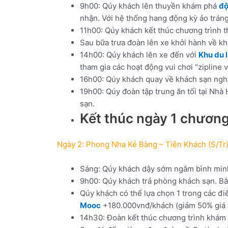
9h00: Qúy khách lên thuyền khám phá
độ
nhận. Với hệ thống hang động kỳ ảo tráng
11h00: Qúy khách kết thúc chương trình 
Sau bữa trưa đoàn lên xe khởi hành về k
14h00: Qúy khách lên xe đến với
Khu du 
tham gia các hoạt động vui chơi “zipline v
16h00: Qúy khách quay về khách sạn nghỉ
19h00: Qúy đoàn tập trung ăn tối tại Nh
sạn.
Kết thúc ngày 1 chương
Ngày 2: Phong Nha Kẻ Bàng – Tiễn Khách (S/Tr)
Sáng: Qúy khách dậy sớm ngắm bình minh 
9h00: Qúy khách trả phòng khách sạn. Bắ
Qúy khách có thể lựa chọn 1 trong các đ
Mooc
+180.000vnđ/khách (giảm 50% giá t
14h30: Đoàn kết thúc chương trình khám