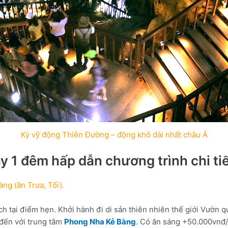
Kỳ vỹ động Thiên Đường – động khô dài nhất châu Á
 1 đêm hấp dẫn chương trình chi tiế
g (ăn Trưa, Tối).
 tại điểm hẹn. Khởi hành đi di sản thiên nhiên thế giới Vườn 
đến với trung tâm
Phong Nha Kẻ Bàng
. Có ăn sáng +50.000vnđ