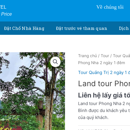
Về chúng tôi
VEL
r Price
Đặt Chổ Nhà Hàng
Đặt trước vé tham quan
Dịch 
Trang chủ
/
Tour
/
Tour Quả
Phong Nha 2 ngày 1 đêm
Tour Quảng Trị 2 ngày 1
Land tour Pho
Liên hệ lấy giá t
Land tour Phong Nha 2 n
Bình được du khách yêu t
của quý khách.