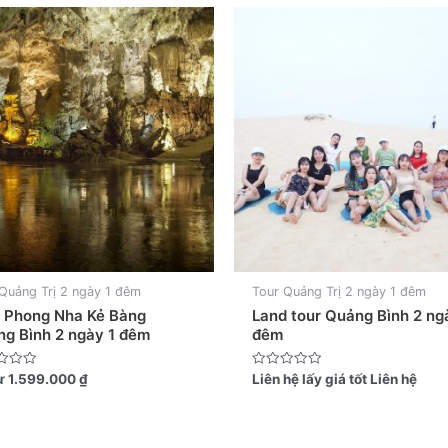
Quảng Trị 2 ngày 1 đêm
Tour Quảng Trị 2 ngày 1 đêm
 Phong Nha Kẻ Bàng
Land tour Quảng Bình 2 ng
g Bình 2 ngày 1 đêm
đêm
Được
ừ
1.599.000
₫
Liên hệ lấy giá tốt
Liên hệ
xếp
hạng
0
5
sao