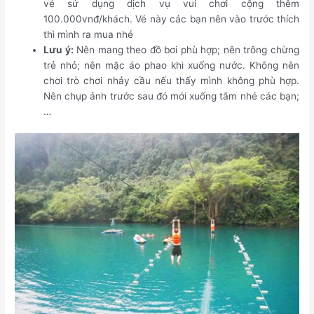
vé sử dụng dịch vụ vui chơi cộng thêm
100.000vnđ/khách. Vé này các bạn nên vào trước thích
thì mình ra mua nhé
Lưu ý:
Nên mang theo đồ bơi phù hợp; nên trông chừng
trẻ nhỏ; nên mặc áo phao khi xuống nước. Không nên
chơi trò chơi nhảy cầu nếu thấy mình không phù hợp.
Nên chụp ảnh trước sau đó mới xuống tắm nhé các bạn;
…