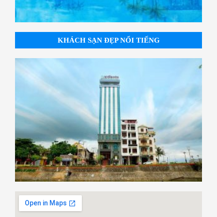
KHÁCH SẠN ĐẸP NỔI TIẾNG