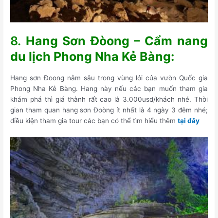
8.
Hang Sơn Đòong –
Cẩm nang
du lịch Phong Nha Kẻ Bàng:
Hang sơn Đoong nằm sâu trong vùng lỏi của vườn Quốc gia
Phong Nha Kẻ Bàng. Hang này nếu các bạn muốn tham gia
khám phá thì giá thành rất cao là 3.000usd/khách nhé. Thời
gian tham quan hang sơn Đoòng ít nhất là 4 ngày 3 đêm nhé;
điều kiện tham gia tour các bạn có thể tìm hiểu thêm
tại đây