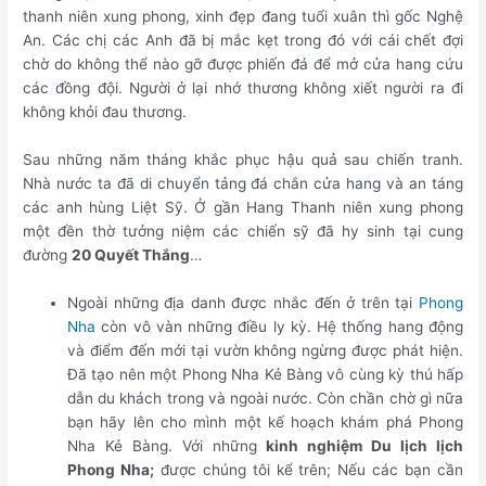
thanh niên xung phong, xinh đẹp đang tuổi xuân thì gốc Nghệ
An. Các chị các Anh đã bị mắc kẹt trong đó với cái chết đợi
chờ do không thể nào gỡ được phiến đá để mở cửa hang cứu
các đồng đội. Người ở lại nhớ thương không xiết người ra đi
không khỏi đau thương.
Sau những năm tháng khắc phục hậu quả sau chiến tranh.
Nhà nước ta đã di chuyển tảng đá chắn cửa hang và an táng
các anh hùng Liệt Sỹ. Ở gần Hang Thanh niên xung phong
một đền thờ tưởng niệm các chiến sỹ đã hy sinh tại cung
đường
20 Quyết Thắng
…
Ngoài những địa danh được nhắc đến ở trên tại
Phong
Nha
còn vô vàn những điều ly kỳ. Hệ thống hang động
và điểm đến mới tại vườn không ngừng được phát hiện.
Đã tạo nên một Phong Nha Kẻ Bàng vô cùng kỳ thú hấp
dẫn du khách trong và ngoài nước. Còn chần chờ gì nữa
bạn hãy lên cho mình một kế hoạch khám phá Phong
Nha Kẻ Bàng. Với những
kinh nghiệm Du lịch lịch
Phong Nha;
được chúng tôi kể trên; Nếu các bạn cần