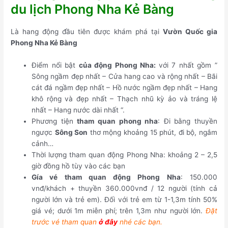
du lịch Phong Nha Kẻ Bàng
Là hang động đầu tiên được khám phá tại
Vườn Quốc gia
Phong Nha Kẻ Bàng
Điểm nổi bật
của động Phong Nha:
với 7 nhất gồm ”
Sông ngầm đẹp nhất – Cửa hang cao và rộng nhất – Bãi
cát đá ngầm đẹp nhất – Hồ nước ngầm đẹp nhất – Hang
khô rộng và đẹp nhất – Thạch nhũ kỳ ảo và tráng lệ
nhất – Hang nước dài nhất “.
Phương tiện
tham quan phong nha
: Đi bằng thuyền
ngược
Sông Son
thơ mộng khoảng 15 phút, đi bộ, ngắm
cảnh…
Thời lượng tham quan động Phong Nha: khoảng 2 – 2,5
giờ đồng hồ tùy vào các bạn
Gía vé tham quan động Phong Nha
: 150.000
vnđ/khách + thuyền 360.000vnđ / 12 người (tính cả
người lớn và trẻ em). Đối với trẻ em từ 1-1,3m tính 50%
giá vé; dưới 1m miễn phí; trên 1,3m như người lớn.
Đặt
trước vé tham quan
ở đây
nhé các bạn.