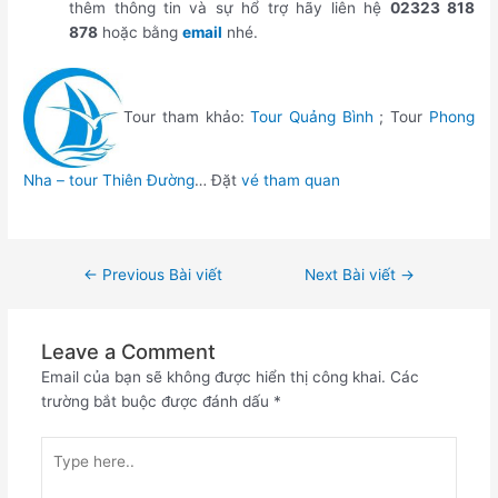
thêm thông tin và sự hổ trợ hãy liên hệ
02323 818
878
hoặc bằng
email
nhé.
Tour tham khảo:
Tour Quảng Bình
; Tour
Phong
Nha – tour Thiên Đường
… Đặt
vé tham quan
←
Previous Bài viết
Next Bài viết
→
Leave a Comment
Email của bạn sẽ không được hiển thị công khai.
Các
trường bắt buộc được đánh dấu
*
Type
here..