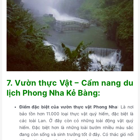
7. Vườn thực Vật –
Cẩm nang du
lịch Phong Nha Kẻ Bàng:
Điểm đặc biệt của vườn thực vật Phong Nha
: Là nơi
bảo tồn hơn 11.000 loại thực vật quý hiếm, đặc biệt là
các loài Lan. Ở đây còn có những loài động vật quý
hiếm. Đặc biệt hơn là những loài bướm nhiều màu sắc
đang còn sống và sinh trưởng tốt ở đây. Có thác gió nổi