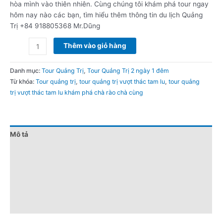
hòa mình vào thiên nhiên. Cùng chúng tôi khám phá tour ngay
hôm nay nào các bạn, tìm hiểu thêm thông tin du lịch Quảng
Trị +84 918805368 Mr.Dũng
Thêm vào giỏ hàng
Danh mục:
Tour Quảng Trị
,
Tour Quảng Trị 2 ngày 1 đêm
Từ khóa:
Tour quảng trị
,
tour quảng trị vượt thác tam lu
,
tour quảng
trị vượt thác tam lu khám phá chà rào chà cùng
Mô tả
Đánh giá (0)
Chính sách giá
Điểm nổi bật
Lưu ý khi đặt tour