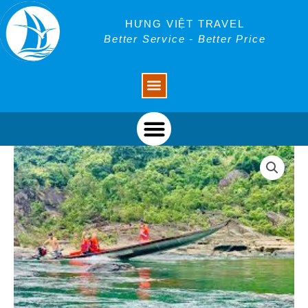
Skip
to
HƯNG VIỆT TRAVEL
content
Better Service - Better Price
Menu
Menu
Tour
Vượt
Thác
Tam
Lu
Suối
Chà
Cùng
Chà
Rào
số