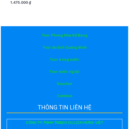
xếp
1.475.000
₫
0
hạng
5
0
sao
5
sao
Tour Phong Nha Kẻ Bàng
Tour du lịch Quảng Bình
Tour trong nước
Tour nước ngoài
Voucher
Comboo
THÔNG TIN LIÊN HỆ
CÔNG TY TNHH TM&DV DU LỊCH HƯNG VIỆT