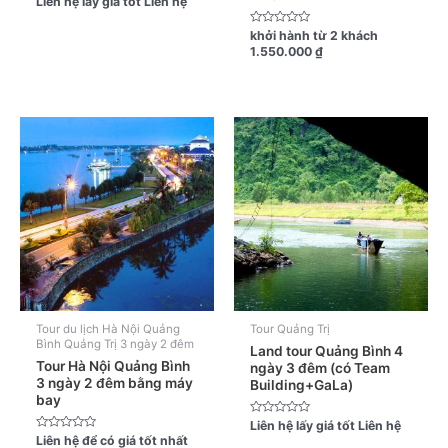
Liên hệ lấy giá tốt
Liên hệ
xếp
hạng
0
Được
khởi hành từ 2 khách
5
xếp
1.550.000
₫
sao
hạng
0
5
sao
Tour du lịch Hà Nội Quảng
Tour Quảng Trị
Bình Quảng Trị 3 ngày 2 đêm
Land tour Quảng Bình 4
Tour Hà Nội Quảng Bình
ngày 3 đêm (có Team
3 ngày 2 đêm bằng máy
Building+GaLa)
bay
Được
Liên hệ lấy giá tốt
Liên hệ
xếp
Được
Liên hệ để có giá tốt nhất
hạng