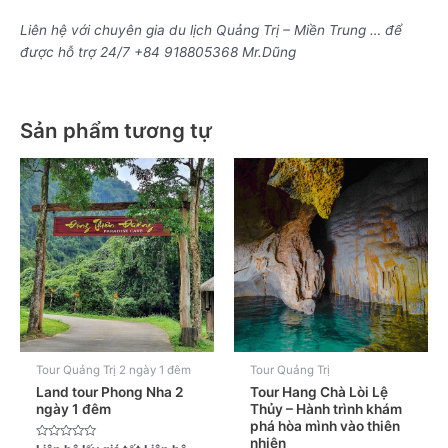
Liên hệ với chuyên gia du lịch Quảng Trị – Miền Trung … để
được hỗ trợ 24/7 +84 918805368 Mr.Dũng
Sản phẩm tương tự
Tour Quảng Trị 2 ngày 1 đêm
Tour Quảng Trị
Land tour Phong Nha 2
Tour Hang Chà Lòi Lệ
ngày 1 đêm
Thủy – Hành trình khám
phá hòa mình vào thiên
nhiên
Được