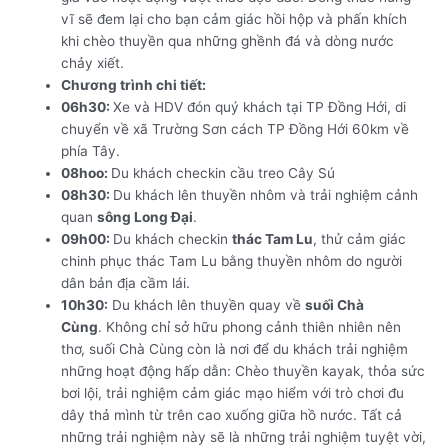
vĩ sẽ đem lại cho bạn cảm giác hồi hộp và phấn khích
khi chèo thuyền qua những ghềnh đá và dòng nước
chảy xiết.
Chương trình chi tiết:
06h30:
Xe và HDV đón quý khách tại TP Đồng Hới, di
chuyển về xã Trường Sơn cách TP Đồng Hới 60km về
phía Tây.
08hoo:
Du khách checkin cầu treo Cây Sú
08h30:
Du khách lên thuyền nhôm và trải nghiệm cảnh
quan
sông Long Đại
.
09h00:
Du khách checkin
thác Tam Lu
, thử cảm giác
chinh phục thác Tam Lu bằng thuyền nhôm do người
dân bản địa cầm lái.
10h30:
Du khách lên thuyền quay về
suối Chà
Cùng
.
Không chỉ sở hữu phong cảnh thiên nhiên nên
thơ, suối Chà Cùng còn là nơi để du khách trải nghiệm
những hoạt động hấp dẫn: Chèo thuyền kayak, thỏa sức
bơi lội, trải nghiệm cảm giác mạo hiểm với trò chơi đu
dây thả mình từ trên cao xuống giữa hồ nước. Tất cả
những trải nghiệm này sẽ là những trải nghiệm tuyệt vời,