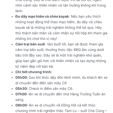
nhìn cảnh sắc thiên nhiên và tận hưởng không khí trong
lành.
Đu dây mạo hiểm và chèo kayak
: Nếu bạn yêu thích
những hoạt động thể thao mạo hiểm, đu dây và chèo
kayak sẽ là những trải nghiệm không thể bỏ qua. Hãy
thử thách bản thân và cảm nhận sự hồi hộp khi tham gia
những trò chơi thú vị này!
Cắm trại bên suối
: Vào buổi tối, bạn sẽ được tham gia
cắm trại bên suối, thưởng thức tiệc BBQ ấm cúng dưới
bầu trời đầy sao. Đây sẽ là một trải nghiệm khó quên,
giúp bạn gần gũi hơn với thiên nhiên và tạo dựng những
kỷ niệm đẹp với bạn bè.
Chi tiết chương trình:
05h00:
Sau khi thức dậy đón bình minh, du khách lên xe
di chuyển đến điển săn mây C6
05h30:
Check in điểm săn mây C6.
07h00:
lên xe di chuyển đến nhà Hàng Trường Tuấn ăn
sáng.
08h00:
lên xe di chuyển về Đồng Hới và kết thúc
chương trình trải nghiệm thác Tam Lu – suối Chà Cùng –