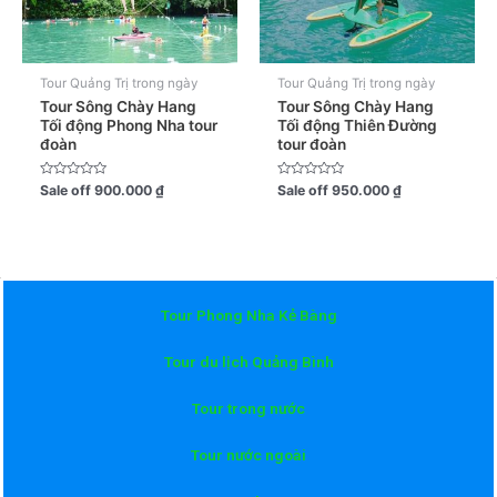
Tour Quảng Trị trong ngày
Tour Quảng Trị trong ngày
Tour Sông Chày Hang
Tour Sông Chày Hang
Tối động Phong Nha tour
Tối động Thiên Đường
đoàn
tour đoàn
Được
Được
Sale off
900.000
₫
Sale off
950.000
₫
xếp
xếp
hạng
hạng
0
0
5
5
sao
sao
Tour Phong Nha Kẻ Bàng
Tour du lịch Quảng Bình
Tour trong nước
Tour nước ngoài