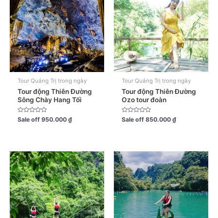
Tour Quảng Trị trong ngày
Tour Quảng Trị trong ngày
Tour động Thiên Đường
Tour động Thiên Đường
Sông Chày Hang Tối
Ozo tour đoàn
Được
Được
Sale off
950.000
₫
Sale off
850.000
₫
xếp
xếp
hạng
hạng
0
0
5
5
sao
sao