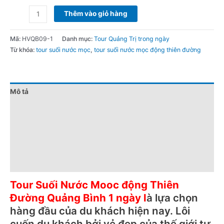
Thêm vào giỏ hàng
Mã:
HVQB09-1
Danh mục:
Tour Quảng Trị trong ngày
Từ khóa:
tour suối nước mọc
,
tour suối nước mọc động thiên đường
Mô tả
Đánh giá (0)
Chính sách giá
Điểm nổi bật
Lưu ý khi đặt tour
Tour
Suối Nước Mooc
động Thiên
Đường Quảng Bình 1 ngày l
à lựa chọn
hàng đầu của du khách hiện nay. Lôi
cuốn du khách bởi vẻ đẹp của thế giới tự