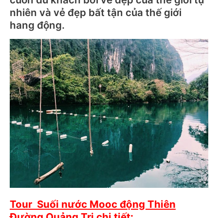
nhiên và vẻ đẹp bất tận của thế giới
hang động.
Tour Suối nước Mooc
động Thiên
Đường
Quảng Trị chi tiết: