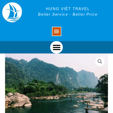
Skip
to
HƯNG VIỆT TRAVEL
content
Better Service - Better Price
Menu
Menu
Tour
suối
nước
Mooc
động
Thiên
Đường
tour
đoàn
số
lượng