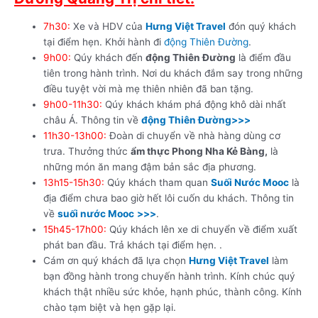
7h30:
Xe và HDV của
Hưng Việt Travel
đón quý khách
tại điểm hẹn. Khởi hành đi
động Thiên Đường
.
9h00:
Qúy khách đến
động Thiên Đường
là điểm đầu
tiên trong hành trình. Nơi du khách đắm say trong những
điều tuyệt vời mà mẹ thiên nhiên đã ban tặng.
9h00-11h30:
Qúy khách khám phá động khô dài nhất
châu Á. Thông tin về
động Thiên Đường
>>>
11h30-13h00:
Đoàn di chuyển về nhà hàng dùng cơ
trưa. Thưởng thức
ẩm thực Phong Nha Kẻ Bàng,
là
những món ăn mang đậm bản sắc địa phương.
13h15-15h30:
Qúy khách tham quan
Suối Nước Mooc
là
địa điểm chưa bao giờ hết lôi cuốn du khách. Thông tin
về
suối nước Mooc
>>>
.
15h45-17h00:
Qúy khách lên xe di chuyển về điểm xuất
phát ban đầu. Trả khách tại điểm hẹn. .
Cám ơn quý khách đã lựa chọn
Hưng Việt Travel
làm
bạn đồng hành trong chuyến hành trình. Kính chúc quý
khách thật nhiều sức khỏe, hạnh phúc, thành công. Kính
chào tạm biệt và hẹn gặp lại.