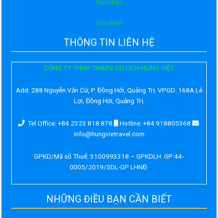
Voucher
Comboo
THÔNG TIN LIÊN HỆ
CÔNG TY TNHH TM&DV DU LỊCH HƯNG VIỆT
Add:
288 Nguyễn Văn Cừ, P. Đồng Hới, Quảng Trị. VPGD: 168A Lê
Lợi, Đồng Hới, Quảng Trị.
Tel Office: +84 2323 818 878
Hotline: +84 918805368
info@hungvietravel.com
GPKD/Mã số Thuế: 3100993318 – GPKDLH: GP:44-
0005/2019/SDL-GP LHNĐ.
NHỮNG ĐIỀU BẠN CẦN BIẾT