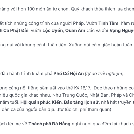
 hàng với hơn 100 món ăn tự chọn. Quý khách thỏa thích lựa ch
ết tích những công trình của người Pháp. Vườn
Tịnh Tâm
, hầm 
h Ca Phật Đài
, vườn
Lộc Uyển
,
Quan Âm
Các và đồi
Vọng Nguy
ng núi với khung cảnh thần tiên. Xuống núi cảm giác hoàn toàn k
t đầu hành trình khám phá
Phố Cổ Hội An
(tự do trải nghiệm).
ơng cảng nổi tiếng sầm uất vào thế Kỷ 16,17. Dọc theo những co
 nhiều quốc gia khác nhau. Như Trung Quốc, Nhật Bản, Pháp và 
năm tuổi.
Hội quán phúc Kiến
,
Bảo tàng lịch sử
, nhà hát truyền
dân ca của người bản địa…(tự túc chi phí tham quan)
ách lên xe về
Thành phố Đà Nẵng
nghỉ ngơi qua đêm tại khách 