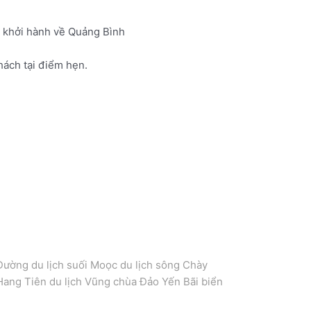
e khởi hành về Quảng Bình
hách tại điểm hẹn.
Đường du lịch suối Moọc du lịch sông Chày
Hang Tiên du lịch Vũng chùa Đảo Yến Bãi biển