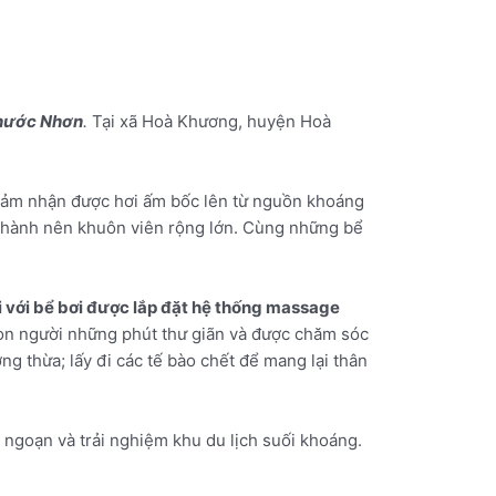
hước Nhơn
.
Tại xã Hoà Khương, huyện Hoà
 cảm nhận được hơi ấm bốc lên từ nguồn khoáng
h thành nên khuôn viên rộng lớn. Cùng những bể
 với bể bơi được lắp đặt hệ thống massage
con người những phút thư giãn và được chăm sóc
ng thừa; lấy đi các tế bào chết để mang lại thân
goạn và trải nghiệm khu du lịch suối khoáng.