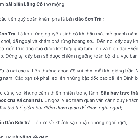
gắm
bãi biển Lăng Cô
thơ mộng
đầu tiên quý đoàn khám phá là bán
đảo Sơn Trà ;
Sơn Trà
. Là khu rừng nguyên sinh có khí hậu mát mẻ quanh năm v
i chơi, dã ngoại và khám phá rừng hoang sơ… Đến nơi đây quý k
 có kiến trúc độc đáo được kết hợp giữa tâm linh và hiện đại. Đi
p. Đứng tại đây bạn sẽ được chiêm ngưỡng toàn bộ khu vực bán
đa là nơi các vị tiên thường chọn để vui chơi mỗi khi giáng trần.
 nam. Các bạn sẽ phải leo lên những bậc dốc cao để lên Đỉnh b
u cùng với khung cảnh thiên nhiên trong lành.
Sân bay trực thă
oc chà vá chân nâu
…
Ngoài việc tham quan vãn cảnh quý khách
 đây
(có thể giảm bớt điểm tham quan để đoàn nghỉ ngơi);
án Đảo Sơn trà
. Lên xe về khách sạn nhận phòng nghĩ ngơi;
ảnh TP
Đà Nẵng
về đêm.