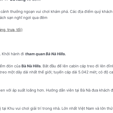
cảnh thưởng ngoạn vui chơi khám phá. Các địa điểm quý khách
ách sạn nghĩ ngơi qua đêm
ng, trưa, tối)
. Khởi hành đi
tham quan
Bà Nà
Hills.
điểm đón của
Bà Nà Hills
. Bắt đầu để lên cabin cáp treo đi lên đ
 treo một dây dài nhất thế giới; tuyến cáp dài 5.042 mét; có độ c
en với áp suất loãng hơn. Hướng dẫn viên tại Bà Nà đưa khách đi
tại Khu vui chơi giải trí trong nhà. Lớn nhất Việt Nam và lớn thứ