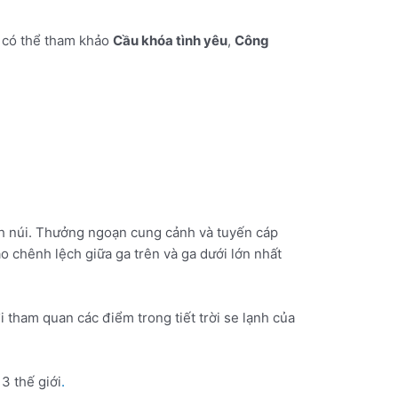
 có thể tham khảo
Cầu khóa tình yêu
,
Công
ỉnh núi. Thưởng ngoạn cung cảnh và tuyến cáp
ao chênh lệch giữa ga trên và ga dưới lớn nhất
 tham quan các điểm trong tiết trời se lạnh của
 3 thế giới
.