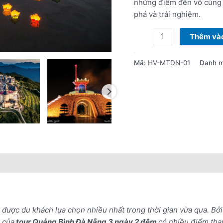
những điểm đến vô cùng 
phá và trải nghiệm.
Thêm vào
Mã:
HV-MTDN-01
Danh 
nổi bật
Lưu ý khi đặt tour
r được du khách lựa chọn nhiều nhất trong thời gian vừa qua. B
 của
tour Quảng Bình Đà Nẵng 3 ngày 2 đêm
có nhiều điểm tha