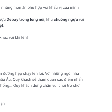
ọn những món ăn phù hợp với khẩu vị của mình
rượu
Debay trong lòng núi
, khu
chuồng ngựa
với
ệt
.
hác với khi lên!
n đường hẹp chạy len lỏi. Với những ngôi nhà
Châu Âu. Quý khách sẻ tham quan các điểm nhấn
 thống… Qúy khách dừng chân vui chơi trò chơi
sạn