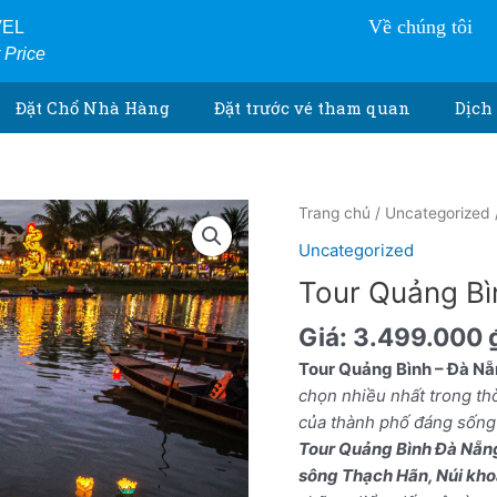
Về chúng tôi
VEL
r Price
Đặt Chổ Nhà Hàng
Đặt trước vé tham quan
Dịch 
Tour
Trang chủ
/
Uncategorized
Quảng
Uncategorized
Bình
Tour Quảng Bì
Đà
Nẵng
Giá:
3.499.000
3
Tour Quảng Bình – Đà N
ngày
chọn nhiều nhất trong th
2
của thành phố đáng sống
đêm
Tour Quảng Bình Đà Nẵng
số
sông Thạch Hãn, Núi khoà
lượng