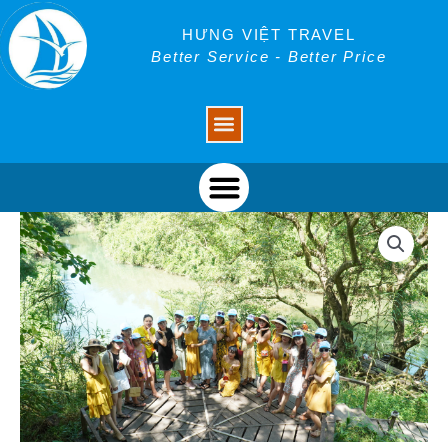
Skip
to
HƯNG VIỆT TRAVEL
content
Better Service - Better Price
Menu
Menu
Tour
OZO
1
ngày
khởi
hành
tại
Quảng
Bình
số
lượng