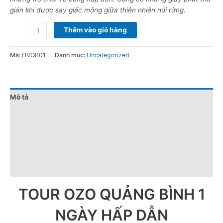
giản khi được say giấc mộng giữa thiên nhiên núi rừng.
Thêm vào giỏ hàng
Mã:
HVQB01
Danh mục:
Uncategorized
Mô tả
Đánh giá (0)
Chính sách giá
Điểm nổi bật
Lưu ý khi đặt tour
TOUR OZO QUẢNG BÌNH 1
NGÀY HẤP DẪN