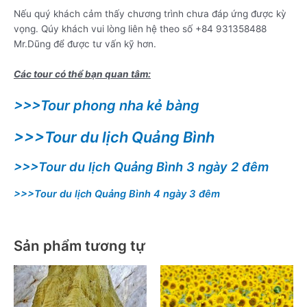
Nếu quý khách cảm thấy chương trình chưa đáp ứng được kỳ
vọng. Qúy khách vui lòng liên hệ theo số +84 931358488
Mr.Dũng để được tư vấn kỹ hơn.
Các tour có thể bạn quan tâm:
>>>Tour phong nha kẻ bàng
>>>Tour du lịch Quảng Bình
>>>Tour du lịch Quảng Bình 3 ngày 2 đêm
>>>Tour du lịch Quảng Bình 4 ngày 3 đêm
Sản phẩm tương tự