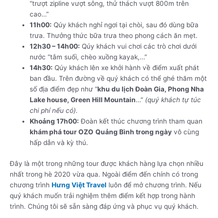
“trượt zipline vượt sông, thử thách vượt 800m trên
cao…”
11h00:
Qúy khách nghỉ ngơi tại chòi, sau đó dùng bữa
trưa. Thưởng thức bữa trưa theo phong cách ăn mẹt.
12h30 – 14h00:
Qúy khách vui chơi các trò chơi dưới
nước “tắm suối, chèo xuồng kayak,…”
14h30:
Qúy khách lên xe khởi hành về điểm xuất phát
ban đầu. Trên đường về quý khách có thể ghé thăm một
số địa điểm đẹp như “
khu du lịch Đoàn Gia, Phong Nha
Lake house, Green Hill Mountain
…”
(quý khách tự túc
chi phí nếu có).
Khoảng 17h00:
Đoàn kết thúc chương trình tham quan
khám phá tour OZO
Quảng Bình trong ngày
vô cùng
hấp dẫn và kỳ thú.
Đây là một trong những tour được khách hàng lựa chọn nhiều
nhất trong hè 2020 vừa qua. Ngoài điểm đến chính có trong
chương trình
Hưng Việt Travel
luôn để mở chương trình. Nếu
quý khách muốn trải nghiệm thêm điểm kết hợp trong hành
trình. Chúng tôi sẽ sẵn sàng đáp ứng và phục vụ quý khách.