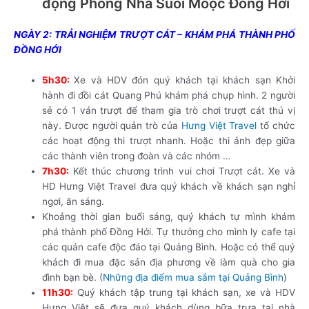
động Phong Nha Suối Moọc Đồng Hới
NGÀY 2: TRẢI NGHIỆM TRƯỢT CÁT – KHÁM PHÁ THÀNH PHỐ
ĐỒNG HỚI
5h30:
Xe và HDV đón quý khách tại khách sạn Khởi
hành đi đồi cát Quang Phú khám phá chụp hình. 2 người
sẻ có 1 ván trượt để tham gia trò chơi trượt cát thú vị
này. Được người quản trò của
Hưng Việt Travel
tổ chức
các hoạt động thi trượt nhanh. Hoặc thi ảnh đẹp giữa
các thành viên trong đoàn và các nhóm …
7h30:
Kết thúc chương trình vui chơi Trượt cát. Xe và
HD Hưng Việt Travel đưa quý khách về khách sạn nghỉ
ngơi, ăn sáng.
Khoảng thời gian buổi sáng, quý khách tự mình khám
phá thành phố Đồng Hới. Tự thưởng cho mình ly cafe tại
các quán cafe độc đáo tại Quảng Bình. Hoặc có thể quý
khách đi mua đặc sản địa phương về làm quà cho gia
đình bạn bè. (
Những địa điểm mua sắm tại Quảng Bình
)
11h30:
Quý khách tập trung tại khách sạn, xe và HDV
Hưng Việt sẽ đưa quý khách dùng bữa trưa tại nhà