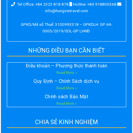
Tel Office: +84 2323 818 878
Hotline: +84 918805368
info@hungvietravel.com
GPKD/Mã số Thuế: 3100993318 – GPKDLH: GP:44-
0005/2019/SDL-GP LHNĐ.
NHỮNG ĐIỀU BẠN CẦN BIẾT
Điều khoản – Phương thức thanh toán
Read More »
Quy Định – Chính Sách dịch vụ
Read More »
Chính sách Bảo Mật
Read More »
CHIA SẺ KINH NGHIỆM