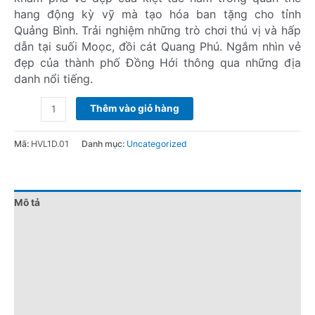
hang động kỳ vỹ mà tạo hóa ban tặng cho tỉnh
Quảng Bình. Trải nghiệm những trò chơi thú vị và hấp
dẫn tại suối Moọc, đồi cát Quang Phú. Ngắm nhìn vẻ
đẹp của thành phố Đồng Hới thông qua những địa
danh nổi tiếng.
Thêm vào giỏ hàng
Mã:
HVL1D.01
Danh mục:
Uncategorized
Mô tả
Đánh giá (0)
Chính sách giá
Điểm nổi bật
Lưu ý khi đặt tour