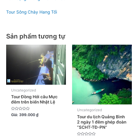
Tour Sông Chày Hang Tối
Sản phẩm tương tự
Uncategorized
Tour Đồng Hới câu Mực
đêm trên biển Nhật Lệ
Uncategorized
Được
Giá:
399.000
₫
Tour du lịch Quảng Bình
xếp
hạng
2 ngày 1 đêm ghép đoàn
0
“SCHT-TĐ-PN”
5
sao