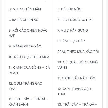
6. MỰC CHIÊN MẮM
5. BÊ BÓP NỘM
7. BA BA CHIÊN XÙ
6. ẾCH ĐỒNG SỐT ME
8. XỔI CẢO CHIÊN HOẶC
7. MỰC HẤP GỪNG
HẤP
8.BÁNH LỌC HẤP
9. MĂNG RỪNG XÀO
9RAU THEO MÙA XÀO TỎI
10. RAU LUỘC THEO MÙA
10. CỦ QUẢ LUỘC + MUỐI
11. CANH CUA ĐỒNG + CÀ
VỪNG
PHÁO
11. CANH BẦU NẤU TÔM
12. CƠM TRẮNG GẠO
THÁI
12. CƠM TRẮNG GẠO
THÁI
13. TRÁI CÂY + TRÀ ĐÁ +
KHĂN LẠNH
13. TRÁI CÂY + TRÀ ĐÁ +