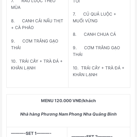
7. RAU LUỘC THEO
TỎI
MÙA
7. CỦ QUẢ LUỘC +
8. CANH CẢI NẤU THỊT
MUỐI VỪNG
+ CÀ PHÁO
8. CANH CHUA CÁ
9. CƠM TRẮNG GẠO
THÁI
9. CƠM TRẮNG GẠO
THÁI
10. TRÁI CÂY + TRÀ ĐÁ +
KHĂN LẠNH
10. TRÁI CÂY + TRÀ ĐÁ +
KHĂN LẠNH
MENU 120.000 VNĐ/khách
Nhà hàng Phương Nam Phong Nha Quảng Bình
———-SET 1———-
———-SET 2———-