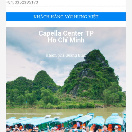
+84. 0352385173
KHÁCH HÀNG VỚI HƯNG VIỆT
Capella Center TP
Hồ Chí Minh
khám phá Quảng Bình