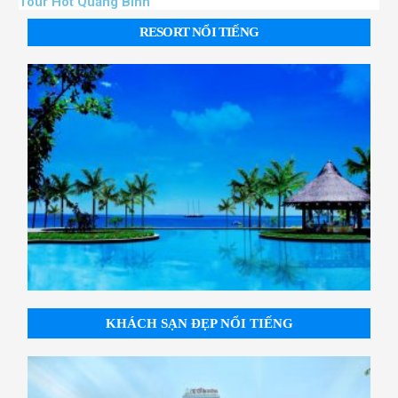
Tour Hot Quảng Bình
RESORT NỔI TIẾNG
KHÁCH SẠN ĐẸP NỔI TIẾNG