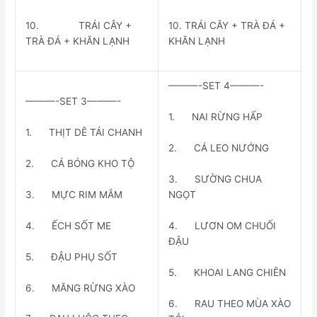
10. TRÁI CÂY +
10. TRÁI CÂY + TRÀ ĐÁ +
TRÀ ĐÁ + KHĂN LẠNH
KHĂN LẠNH
———-SET 4———-
———-SET 3———-
1. NAI RỪNG HẤP
1. THỊT DÊ TÁI CHANH
2. CÁ LEO NƯỚNG
2. CÁ BÓNG KHO TỘ
3. SƯỜNG CHUA
3. MỰC RIM MẮM
NGỌT
4. ẾCH SỐT ME
4. LƯƠN OM CHUỐI
ĐẬU
5. ĐẬU PHỤ SỐT
5. KHOAI LANG CHIÊN
6. MĂNG RỪNG XÀO
6. RAU THEO MÙA XÀO