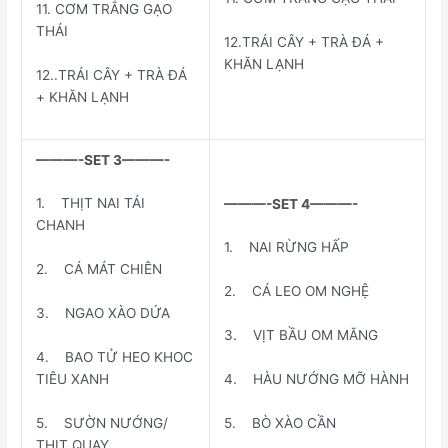
11. CƠM TRẮNG GẠO
THÁI
12.TRÁI CÂY + TRÀ ĐÁ +
KHĂN LẠNH
12..TRÁI CÂY + TRÀ ĐÁ
+ KHĂN LẠNH
———-SET 3———-
1. THỊT NAI TÁI
———-SET 4———-
CHANH
1. NAI RỪNG HẤP
2. CÁ MÁT CHIÊN
2. CÁ LEO OM NGHỆ
3. NGAO XÀO DỨA
3. VỊT BẦU OM MĂNG
4. BAO TỬ HEO KHOC
TIÊU XANH
4. HÀU NƯỚNG MỠ HÀNH
5. SƯỜN NƯỚNG/
5. BÒ XÀO CẦN
THỊT QUAY