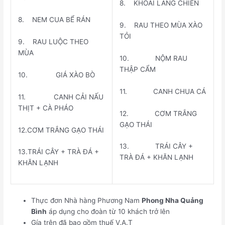
8. KHOAI LANG CHIÊN
8. NEM CUA BỂ RÁN
9. RAU THEO MÙA XÀO
TỎI
9. RAU LUỘC THEO
MÙA
10. NỘM RAU
THẬP CẨM
10. GIÁ XÀO BÒ
11. CANH CHUA CÁ
11. CANH CẢI NẤU
THỊT + CÀ PHÁO
12. CƠM TRẮNG
GẠO THÁI
12.CƠM TRẮNG GẠO THÁI
13. TRÁI CÂY +
13.TRÁI CÂY + TRÀ ĐÁ +
TRÀ ĐÁ + KHĂN LẠNH
KHĂN LẠNH
Thực đơn Nhà hàng Phương Nam
Phong Nha Quảng
Bình
áp dụng cho đoàn từ 10 khách trở lên
Gía trên đã bao gồm thuế V.A.T