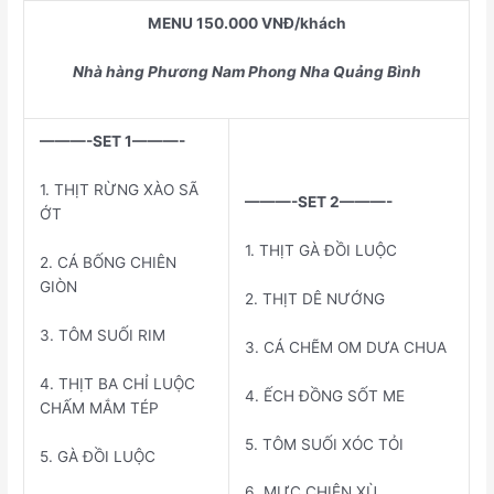
MENU 150.000 VNĐ/khách
Nhà hàng Phương Nam Phong Nha Quảng Bình
———-SET 1———-
1. THỊT RỪNG XÀO SÃ
———-SET 2———-
ỚT
1. THỊT GÀ ĐỒI LUỘC
2. CÁ BỐNG CHIÊN
GIÒN
2. THỊT DÊ NƯỚNG
3. TÔM SUỐI RIM
3. CÁ CHẼM OM DƯA CHUA
4. THỊT BA CHỈ LUỘC
4. ẾCH ĐỒNG SỐT ME
CHẤM MẮM TÉP
5. TÔM SUỐI XÓC TỎI
5. GÀ ĐỒI LUỘC
6. MỰC CHIÊN XÙ