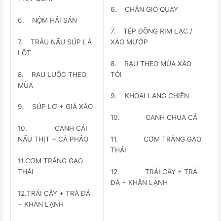
6. CHÂN GIÒ QUAY
6. NỘM HẢI SẢN
7. TÉP ĐỒNG RIM LẠC /
7. TRÂU NẤU SÚP LÁ
XÀO MƯỚP
LỐT
8. RAU THEO MÙA XÀO
8. RAU LUỘC THEO
TỎI
MÙA
9. KHOAI LANG CHIÊN
9. SÚP LƠ + GIÁ XÀO
10. CANH CHUA CÁ
10. CANH CẢI
11. CƠM TRẮNG GẠO
NẤU THỊT + CÀ PHÁO
THÁI
11.CƠM TRẮNG GẠO
12. TRÁI CÂY + TRÀ
THÁI
ĐÁ + KHĂN LẠNH
12.TRÁI CÂY + TRÀ ĐÁ
+ KHĂN LẠNH