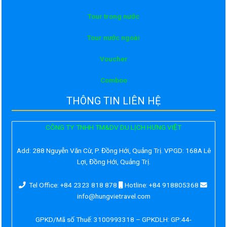
Tour trong nước
Tour nước ngoài
Voucher
Comboo
THÔNG TIN LIÊN HỆ
CÔNG TY TNHH TM&DV DU LỊCH HƯNG VIỆT
Add:
288 Nguyễn Văn Cừ, P. Đồng Hới, Quảng Trị. VPGD: 168A Lê
Lợi, Đồng Hới, Quảng Trị.
Tel Office: +84 2323 818 878
Hotline: +84 918805368
info@hungvietravel.com
GPKD/Mã số Thuế: 3100993318 – GPKDLH: GP:44-