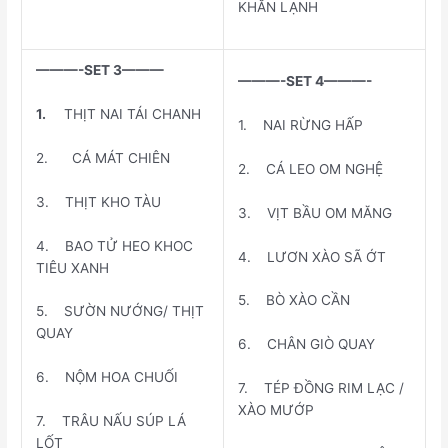
KHĂN LẠNH
———-SET 3———
———-SET 4———-
1.
THỊT NAI TÁI CHANH
1. NAI RỪNG HẤP
2. CÁ MÁT CHIÊN
2. CÁ LEO OM NGHỆ
3. THỊT KHO TÀU
3. VỊT BẦU OM MĂNG
4. BAO TỬ HEO KHOC
4. LƯƠN XÀO SÃ ỚT
TIÊU XANH
5. BÒ XÀO CẦN
5. SƯỜN NƯỚNG/ THỊT
QUAY
6. CHÂN GIÒ QUAY
6. NỘM HOA CHUỐI
7. TÉP ĐỒNG RIM LẠC /
XÀO MƯỚP
7. TRÂU NẤU SÚP LÁ
LỐT