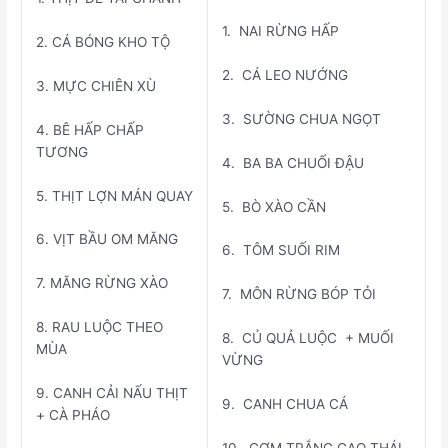
1. NAI RỪNG HẤP
2. CÁ BÓNG KHO TỘ
2. CÁ LEO NƯỚNG
3. MỰC CHIÊN XÙ
3. SƯỜNG CHUA NGỌT
4. BÊ HẤP CHẤP
TƯƠNG
4. BA BA CHUỐI ĐẬU
5. THỊT LỢN MÁN QUAY
5. BÒ XÀO CẦN
6. VỊT BẦU OM MĂNG
6. TÔM SUỐI RIM
7. MĂNG RỪNG XÀO
7. MÔN RỪNG BÓP TỎI
8. RAU LUỘC THEO
8. CỦ QUẢ LUỘC + MUỐI
MÙA
VỪNG
9. CANH CẢI NẤU THỊT
9. CANH CHUA CÁ
+ CÀ PHÁO
10. CƠM TRẮNG GẠO THÁI