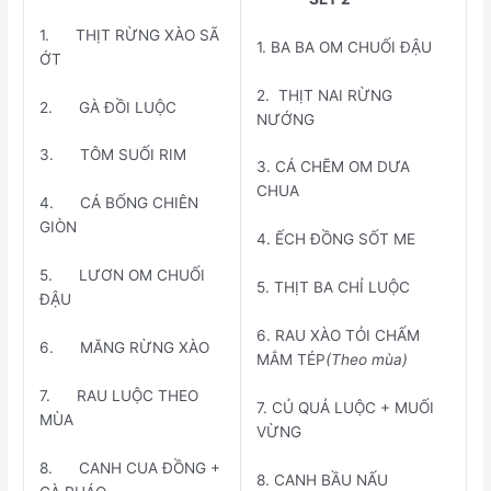
1. THỊT RỪNG XÀO SÃ
1. BA BA OM CHUỐI ĐẬU
ỚT
2. THỊT NAI RỪNG
2. GÀ ĐỒI LUỘC
NƯỚNG
3. TÔM SUỐI RIM
3. CÁ CHẼM OM DƯA
CHUA
4. CÁ BỐNG CHIÊN
GIÒN
4. ẾCH ĐỒNG SỐT ME
5. LƯƠN OM CHUỐI
5. THỊT BA CHỈ LUỘC
ĐẬU
6. RAU XÀO TỎI CHẤM
6. MĂNG RỪNG XÀO
MẮM TÉP
(Theo mùa)
7. RAU LUỘC THEO
7. CỦ QUẢ LUỘC + MUỐI
MÙA
VỪNG
8. CANH CUA ĐỒNG +
8. CANH BẦU NẤU