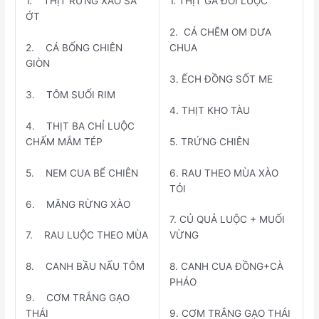
1. THỊT RỪNG XÀO SÃ
1. THỊT GÀ ĐỒI LUỘC
ỚT
2. CÁ CHẼM OM DƯA
2. CÁ BỐNG CHIÊN
CHUA
GIÒN
3. ẾCH ĐỒNG SỐT ME
3. TÔM SUỐI RIM
4. THỊT KHO TÀU
4. THỊT BA CHỈ LUỘC
5. TRỨNG CHIÊN
CHẤM MẮM TÉP
6. RAU THEO MÙA XÀO
5. NEM CUA BỂ CHIÊN
TỎI
6. MĂNG RỪNG XÀO
7. CỦ QUẢ LUỘC + MUỐI
7. RAU LUỘC THEO MÙA
VỪNG
8. CANH BẦU NẤU TÔM
8. CANH CUA ĐỒNG+CÀ
PHÁO
9. CƠM TRẮNG GẠO
THÁI
9. CƠM TRẮNG GẠO THÁI