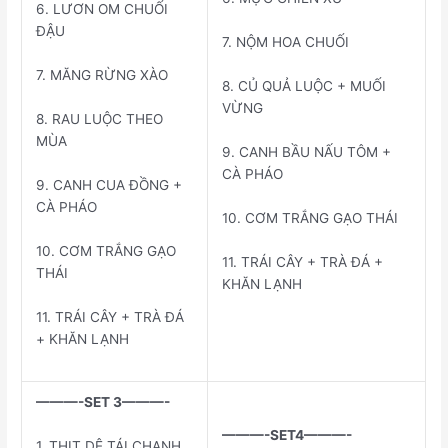
6. LƯƠN OM CHUỐI
ĐẬU
7. NỘM HOA CHUỐI
7. MĂNG RỪNG XÀO
8. CỦ QUẢ LUỘC + MUỐI
VỪNG
8. RAU LUỘC THEO
MÙA
9. CANH BẦU NẤU TÔM +
CÀ PHÁO
9. CANH CUA ĐỒNG +
CÀ PHÁO
10. CƠM TRẮNG GẠO THÁI
10. CƠM TRẮNG GẠO
11. TRÁI CÂY + TRÀ ĐÁ +
THÁI
KHĂN LẠNH
11. TRÁI CÂY + TRÀ ĐÁ
+ KHĂN LẠNH
———-SET 3———-
———-SET4———-
1. THỊT DÊ TÁI CHANH