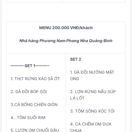
MENU
20
0.000 VNĐ/khách
Nhà hàng Phương Nam Phong Nha Quảng Bình
SET 2
———-SET 1———-
1. GÀ ĐỒI NƯỚNG MẬT
1. THỊT RỪNG XÀO SÃ ỚT
ONG
2. GÀ ĐỒI BÓP GỎI
2. LỢN RỪNG NẤU SÚP
LÁ LỐT
3.CÁ BỐNG CHIÊN GIÒN
3. TÔM SÔNG XÓC TỎI
4.. TÔM SUỐI RIM
4. CÁ CHẼM OM DƯA
5. LƯƠN OM CHUỐI ĐẬU
CHUA