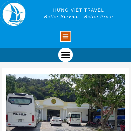
Skip
Post
to
navigation
HƯNG VIỆT TRAVEL
content
Better Service - Better Price
Menu
Menu