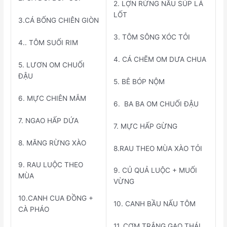
2. LỢN RỪNG NẤU SÚP LÁ
LỐT
3.CÁ BỐNG CHIÊN GIÒN
3. TÔM SÔNG XÓC TỎI
4.. TÔM SUỐI RIM
4. CÁ CHẼM OM DƯA CHUA
5. LƯƠN OM CHUỐI
ĐẬU
5. BÊ BÓP NỘM
6. MỰC CHIÊN MẮM
6. BA BA OM CHUỐI ĐẬU
7. NGAO HẤP DỨA
7. MỰC HẤP GỪNG
8. MĂNG RỪNG XÀO
8.RAU THEO MÙA XÀO TỎI
9. RAU LUỘC THEO
9. CỦ QUẢ LUỘC + MUỐI
MÙA
VỪNG
10.CANH CUA ĐỒNG +
10. CANH BẦU NẤU TÔM
CÀ PHÁO
11. CƠM TRẮNG GẠO THÁI