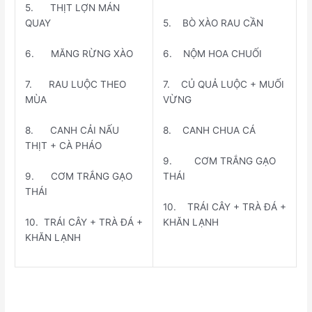
5. THỊT LỢN MÁN
QUAY
5. BÒ XÀO RAU CẦN
6. MĂNG RỪNG XÀO
6. NỘM HOA CHUỐI
7. RAU LUỘC THEO
7. CỦ QUẢ LUỘC + MUỐI
MÙA
VỪNG
8. CANH CẢI NẤU
8. CANH CHUA CÁ
THỊT + CÀ PHÁO
9. CƠM TRẮNG GẠO
9. CƠM TRẮNG GẠO
THÁI
THÁI
10. TRÁI CÂY + TRÀ ĐÁ +
10. TRÁI CÂY + TRÀ ĐÁ +
KHĂN LẠNH
KHĂN LẠNH