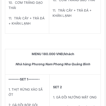
10. CƠM TRẮNG GẠO
THÁI
11. TRÁI CÂY + TRÀ ĐÁ +
KHĂN LẠNH
11. TRÁI CÂY + TRÀ ĐÁ
+ KHĂN LẠNH
MENU 180.000 VNĐ/khách
Nhà hàng Phương Nam Phong Nha Quảng Bình
———-SET 1———-
SET 2
1. THỊT RỪNG XÀO SÃ
ỚT
1. GÀ ĐỒI NƯỚNG MẬT ONG
2. GÀ ĐỒI BÓP GỎI