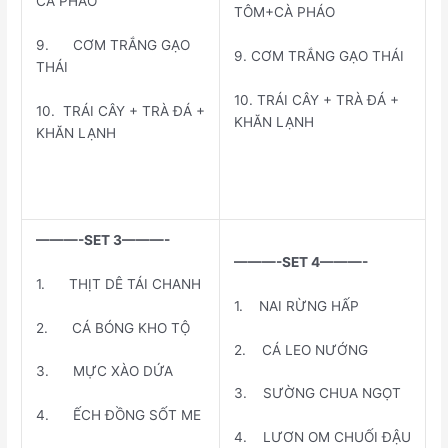
CÀ PHÁO
TÔM+CÀ PHÁO
9. CƠM TRẮNG GẠO
9. CƠM TRẮNG GẠO THÁI
THÁI
10. TRÁI CÂY + TRÀ ĐÁ +
10. TRÁI CÂY + TRÀ ĐÁ +
KHĂN LẠNH
KHĂN LẠNH
———-SET 3———-
———-SET 4———-
1. THỊT DÊ TÁI CHANH
1. NAI RỪNG HẤP
2. CÁ BÓNG KHO TỘ
2. CÁ LEO NƯỚNG
3. MỰC XÀO DỨA
3. SƯỜNG CHUA NGỌT
4. ẾCH ĐỒNG SỐT ME
4. LƯƠN OM CHUỐI ĐẬU