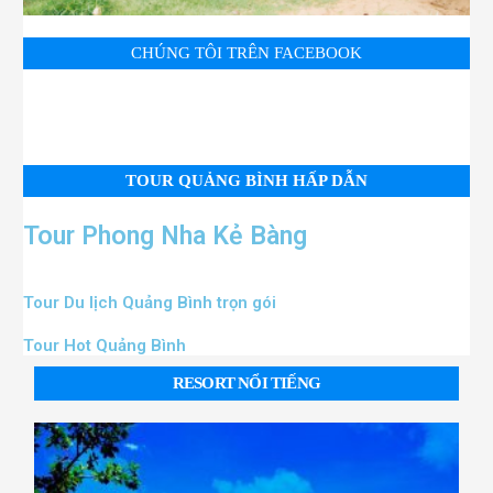
CHÚNG TÔI TRÊN FACEBOOK
TOUR QUẢNG BÌNH HẤP DẪN
Tour Phong Nha Kẻ Bàng
Tour Du lịch Quảng Bình trọn gói
Tour Hot Quảng Bình
RESORT NỔI TIẾNG