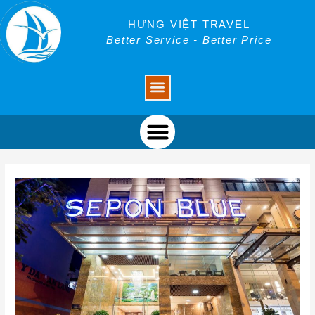
Skip
Post
to
navigation
HƯNG VIỆT TRAVEL
content
Better Service - Better Price
Menu
Menu