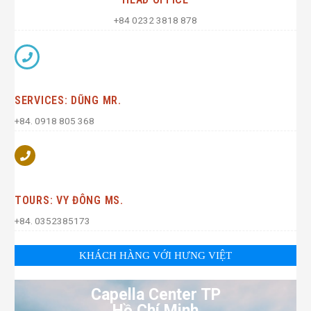
+84 0232 3818 878
SERVICES: DŨNG MR.
+84. 0918 805 368
TOURS: VY ĐÔNG MS.
+84. 0352385173
KHÁCH HÀNG VỚI HƯNG VIỆT
Capella Center TP
Hồ Chí Minh