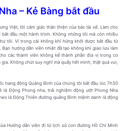
Nha – Kẻ Bàng bắt đầu
ưng Việt, tôi cảm giác thân thiện của bác tài xế. Làm cho
ể bắt đầu một hành trình. Không những tôi mà còn nhiều
ư tôi. Vì trong cái không khí hứng khởi được bắt đầu từ
ó. Bạn hướng dẫn viên nhiệt đã tạo không khí giao lưu làm
ho các thành viên không kể thành phần địa vị trong cơ
m gia. Không chút suy nghĩ mà quẩy hết mình, thật quá vui,
c hang động Quảng Bình của chúng tôi bắt đầu lúc 7h30
sẽ là Động Phong nha, trải nghiệm động ướt Phong Nha
p theo là Động Thiên đường quảng Bình mệnh danh là động
 của Hướng dẫn viên đi từ lịch sử con đường Hồ Chí Minh