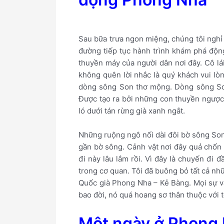
Sau bữa trưa ngon miệng, chúng tôi nghỉ 
đường tiếp tục hành trình khám phá độn
thuyền máy của người dân nơi đây. Cô lái
không quên lời nhắc là quý khách vui lò
dòng sông Son thơ mộng. Dòng sông Son
Được tạo ra bởi những con thuyền ngược 
ló dưới tán rừng già xanh ngắt.
Những ruộng ngô nối dài đôi bờ sông So
gần bờ sông. Cảnh vật nơi đây quả chốn t
đi này lâu lắm rồi. Vì đây là chuyến đi 
trong cơ quan. Tôi đã buông bỏ tất cả n
Quốc già Phong Nha – Kẻ Bàng. Mọi sự vật
bao đời, nó quá hoang sơ thân thuộc với t
Một ngày ở Phong 