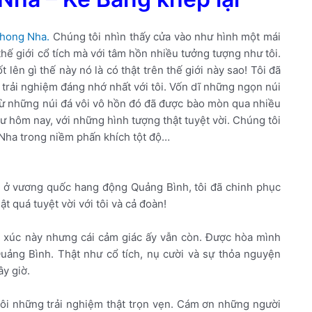
hong Nha.
Chúng tôi nhìn thấy cửa vào như hình một mái
hế giới cổ tích mà với tâm hồn nhiều tưởng tượng như tôi.
lên gì thế này nó là có thật trên thế giới này sao! Tôi đã
là trải nghiệm đáng nhớ nhất với tôi. Vốn dĩ những ngọn núi
h từ những núi đá vôi vô hồn đó đã được bào mòn qua nhiều
ư hôm nay, với những hình tượng thật tuyệt vời. Chúng tôi
 Nha trong niềm phấn khích tột độ…
ày ở vương quốc hang động Quảng Bình, tôi đã chinh phục
quá tuyệt vời với tôi và cả đoàn!
ảm xúc này nhưng cái cảm giác ấy vẫn còn. Được hòa mình
Quảng Bình. Thật như cổ tích, nụ cười và sự thỏa nguyện
y giờ.
ôi những trải nghiệm thật trọn vẹn. Cám ơn những người