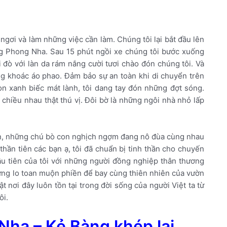
ngơi và làm những việc cần làm. Chúng tôi lại bắt đầu lên
g Phong Nha. Sau 15 phút ngồi xe chúng tôi bước xuống
 đò với làn da rám nắng cười tươi chào đón chúng tôi. Và
ng khoác áo phao. Đảm bảo sự an toàn khi di chuyển trên
 xanh biếc mát lành, tôi dang tay đón những đợt sóng.
chiều nhau thật thú vị. Đôi bờ là những ngôi nhà nhỏ lấp
n, những chú bò con nghịch ngợm đang nô đùa cùng nhau
hần tiên các bạn ạ, tôi đã chuẩn bị tinh thần cho chuyến
đầu tiên của tôi với những người đồng nghiệp thân thương
hững lo toan muộn phiền để bay cùng thiên nhiên của vườn
 nơi đây luôn tồn tại trong đời sống của người Việt ta từ
ôi.
Nha – Kẻ Bàng khép lại