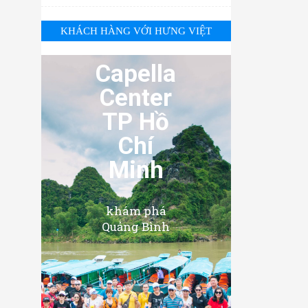
KHÁCH HÀNG VỚI HƯNG VIỆT
Capella
Center
TP Hồ
Chí
Minh
khám phá
Quảng Bình