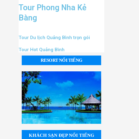
Tour Phong Nha Kẻ
Bàng
Tour Du lịch Quảng Bình trọn gói
Tour Hot Quảng Bình
RESORT NỔI TIẾNG
KHÁCH SẠN ĐẸP NỔI TIẾNG