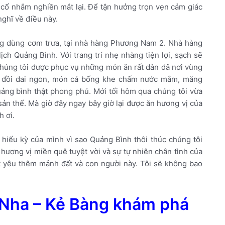
i cố nhắm nghiền mắt lại. Để tận hưởng trọn vẹn cảm giác
nghĩ về điều này.
ng dùng cơm trưa, tại nhà hàng Phương Nam 2. Nhà hàng
ch Quảng Bình. Với trang trí nhẹ nhàng tiện lợi, sạch sẽ
úng tôi được phục vụ những món ăn rất dân dã nơi vùng
 đồi dai ngon, món cá bống khe chấm nước mắm, măng
quảng bình thật phong phú. Mới tối hôm qua chúng tôi vừa
ản thế. Mà giờ đây ngay bây giờ lại được ăn hương vị của
h ơi.
ự hiếu kỳ của mình vì sao Quảng Bình thôi thúc chúng tôi
hương vị miền quê tuyệt vời và sự tự nhiên chân tình của
ất yêu thêm mảnh đất và con người này. Tôi sẽ không bao
Nha – Kẻ Bàng khám phá