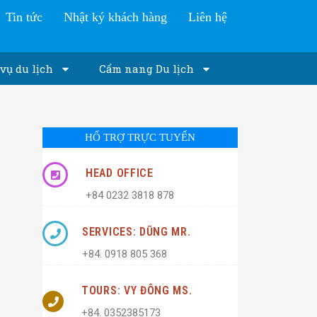
Tin tức
Nhật ký khách hàng
Liên hệ
vụ du lịch
Cẩm nang Du lịch
HỔ TRỢ TRỰC TUYẾN
HEAD OFFICE
+84 0232 3818 878
SERVICES: DŨNG MR.
+84. 0918 805 368
TOURS: VY ĐÔNG MS.
+84. 0352385173