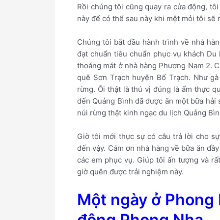
Rồi chúng tôi cũng quay ra cửa động, tô
này để có thể sau này khi mệt mỏi tôi sẽ 
Chúng tôi bắt đầu hành trình về nhà hà
đạt chuẩn tiêu chuẩn phục vụ khách Du lị
thoáng mát ở nhà hàng Phương Nam 2. Ch
quê Sơn Trạch huyện Bố Trạch. Như gà
rừng. Ôi thật là thú vị đúng là ẩm thực 
đến Quảng Bình đã được ăn một bữa hải s
núi rừng thật kinh ngạc du lịch Quảng Bìn
Giờ tôi mới thực sự có câu trả lời cho s
đến vậy. Cám ơn nhà hàng về bữa ăn đầy 
các em phục vụ. Giúp tôi ấn tượng và r
giờ quên được trải nghiệm này.
Một ngày ở Phong 
động Phong Nha