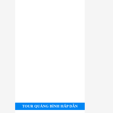
TOUR QUẢNG BÌNH HẤP DẪN