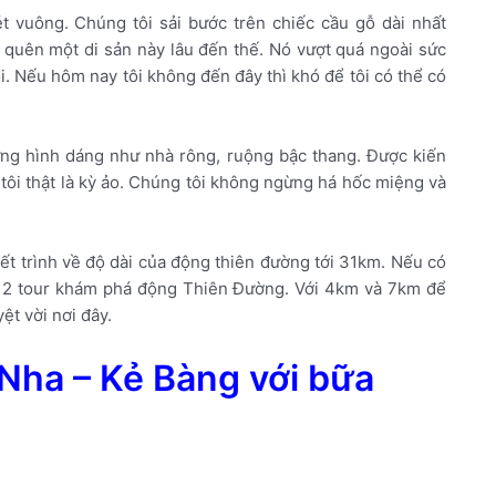
 vuông. Chúng tôi sải bước trên chiếc cầu gỗ dài nhất
ỏ quên một di sản này lâu đến thế. Nó vượt quá ngoài sức
i. Nếu hôm nay tôi không đến đây thì khó để tôi có thể có
ững hình dáng như nhà rông, ruộng bậc thang. Được kiến
 tôi thật là kỳ ảo. Chúng tôi không ngừng há hốc miệng và
t trình về độ dài của động thiên đường tới 31km. Nếu có
phá 2 tour khám phá động Thiên Đường. Với 4km và 7km để
ệt vời nơi đây.
Nha – Kẻ Bàng với bữa