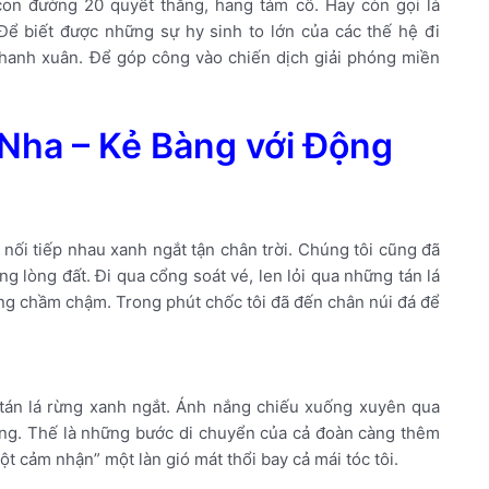
con đường 20 quyết thắng, hang tám cô. Hay còn gọi là
ể biết được những sự hy sinh to lớn của các thế hệ đi
 thanh xuân. Để góp công vào chiến dịch giải phóng miền
Nha – Kẻ Bàng với Động
ối tiếp nhau xanh ngắt tận chân trời. Chúng tôi cũng đã
 lòng đất. Đi qua cổng soát vé, len lỏi qua những tán lá
ng chầm chậm. Trong phút chốc tôi đã đến chân núi đá để
tán lá rừng xanh ngắt. Ánh nắng chiếu xuống xuyên qua
cùng. Thế là những bước di chuyển của cả đoàn càng thêm
 cảm nhận” một làn gió mát thổi bay cả mái tóc tôi.