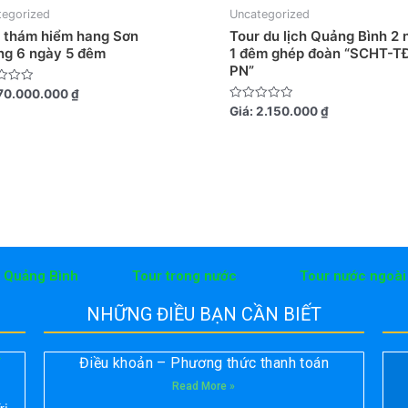
tegorized
Uncategorized
 thám hiểm hang Sơn
Tour du lịch Quảng Bình 2 
ng 6 ngày 5 đêm
1 đêm ghép đoàn “SCHT-T
PN”
70.000.000
₫
Được
Giá:
2.150.000
₫
xếp
hạng
0
5
sao
h Quảng Bình
Tour trong nước
Tour nước ngoài
NHỮNG ĐIỀU BẠN CẦN BIẾT
Điều khoản – Phương thức thanh toán
T
Read More »