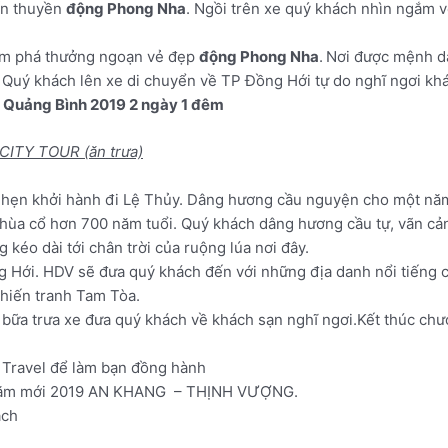
ến thuyền
động Phong Nha
. Ngồi trên xe quý khách nhìn ngắm 
ám phá thưởng ngoạn vẻ đẹp
động Phong Nha
.
Nơi được mệnh da
. Quý khách lên xe di chuyển về TP Đồng Hới tự do nghĩ ngơi 
t Quảng Bình 2019 2 ngày 1 đêm
ITY TOUR (ăn trưa)
 hẹn khởi hành đi Lệ Thủy. Dâng hương cầu nguyện cho một nă
a cổ hơn 700 năm tuổi. Quý khách dâng hương cầu tự, vãn cảnh
 kéo dài tới chân trời của ruộng lúa nơi đây.
 Hới. HDV sẽ đưa quý khách đến với những địa danh nổi tiếng
hiến tranh Tam Tòa.
 bữa trưa xe đưa quý khách về khách sạn nghĩ ngơi.Kết thúc chư
 Travel để làm bạn đồng hành
 năm mới 2019 AN KHANG – THỊNH VƯỢNG.
ách