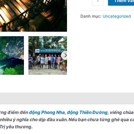
Thêm vào
Danh mục:
Uncategorized
nổi bật
Lưu ý khi đặt tour
ững điểm đến
động Phong Nha
,
động Thiên Đường
, viếng chù
hiều ý nghĩa cho dịp đầu xuân. Nếu bạn chưa từng ghé qua các
Trị yêu thương.