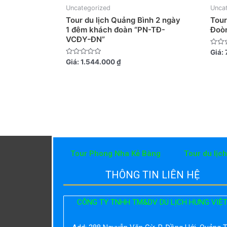
Uncategorized
Unca
Tour du lịch Quảng Bình 2 ngày
Tour
1 đêm khách đoàn “PN-TĐ-
Đoò
VCĐY-ĐN”
Được
Giá:
xếp
Được
Giá:
1.544.000
₫
hạng
xếp
0
hạng
5
0
sao
5
sao
Tour Phong Nha Kẻ Bàng
Tour du lịc
THÔNG TIN LIÊN HỆ
CÔNG TY TNHH TM&DV DU LỊCH HƯNG VIỆ