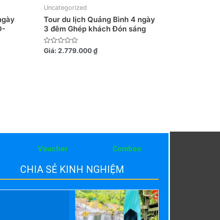
Uncategorized
ngày
Tour du lịch Quảng Bình 4 ngày
Đ-
3 đêm Ghép khách Đón sáng
Được
Giá:
2.779.000
₫
xếp
hạng
0
5
sao
Voucher
Comboo
CHIA SẺ KINH NGHIỆM