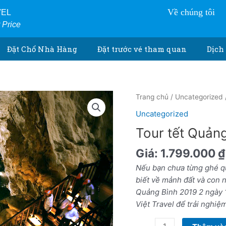
Về chúng tôi
VEL
r Price
Đặt Chổ Nhà Hàng
Đặt trước vé tham quan
Dịch 
Tour
Trang chủ
/
Uncategorized
tết
Uncategorized
Quảng
Tour tết Quản
Bình
2019
Giá:
1.799.000
₫
2
Nếu bạn chưa từng ghé qu
ngày
biết về mảnh đất và con 
1
Quảng Bình 2019 2 ngày
đêm
Việt Travel để trải nghiệ
số
lượng