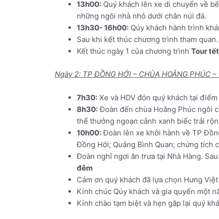
13h00:
Quý khách lên xe di chuyển về b
những ngôi nhà nhỏ dưới chân núi đá.
13h30- 16h00:
Qúy khách hành trình kh
Sau khi kết thúc chương trình tham quan
Kết thúc ngày 1 của chương trình
Tour tế
Ngày 2: TP ĐỒNG HỚI – CHÙA HOẰNG PHÚC – C
7h30:
Xe và HDV đón quý khách tại điểm
8h30:
Đoàn đến chùa Hoằng Phúc ngôi chù
thể thưởng ngoạn cảnh xanh biếc trải rộng
10h00:
Đoàn lên xe khởi hành về TP Đồng
Đồng Hới; Quảng Bình Quan; chứng tích c
Đoàn nghĩ ngơi ăn trưa tại Nhà Hàng. Sau
đêm
Cám ơn quý khách đã lựa chọn Hưng Việt
Kính chúc Qúy khách và gia quyến một
Kính chào tạm biệt và hẹn gặp lại quý kh