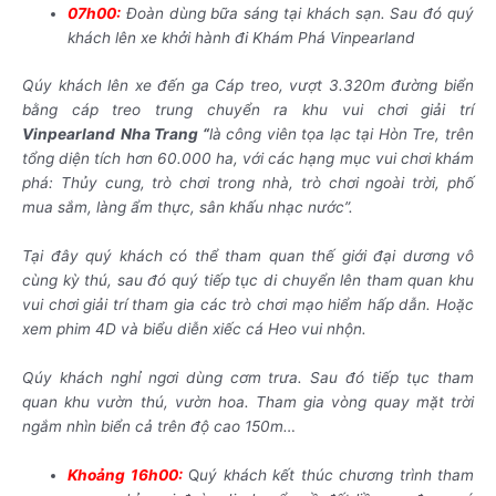
07h00:
Đoàn dùng bữa sáng tại khách sạn. Sau đó quý
khách lên xe khởi hành đi
Khám Phá Vinpearland
Qúy khách lên xe đến ga Cáp treo
,
vượt 3.320m đường biển
bằng cáp treo trung chuyển ra khu vui chơi giải trí
Vinpearland
Nha Trang “
là công viên tọa lạc tại Hòn Tre, trên
tổng diện tích hơn 60.000 ha, với các hạng mục vui chơi khám
phá: Thủy cung, trò chơi trong nhà, trò chơi ngoài trời, phố
mua sắm, làng ẩm thực, sân khấu nhạc nước”.
Tại đây quý khách có thể tham quan thế giới đại dương vô
cùng kỳ thú, sau đó quý tiếp tục di chuyển lên tham quan khu
vui chơi giải trí tham gia các trò chơi mạo hiểm hấp dẫn. Hoặc
xem phim 4D và biểu diễn xiếc cá Heo vui nhộn.
Qúy khách nghỉ ngơi dùng cơm trưa. Sau đó tiếp tục tham
quan khu vườn thú, vườn hoa. Tham gia vòng quay mặt trời
ngắm nhìn biển cả trên độ cao 150m…
Khoảng 16h00:
Q
uý khách kết thúc chương trình tham