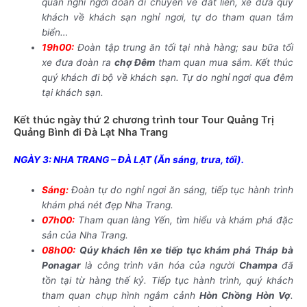
quan nghỉ ngơi đoàn di chuyển về đất liền, xe đưa quý
khách về khách sạn nghỉ ngơi, tự do tham quan tắm
biển…
19h00:
Đoàn tập trung ăn tối tại nhà hàng; sau bữa tối
xe đưa đoàn ra
chợ Đêm
tham quan mua sắm. Kết thúc
quý khách đi bộ về khách sạn. Tự do nghỉ ngơi qua đêm
tại khách sạn.
Kết thúc ngày thứ 2 chương trình tour Tour Quảng Trị
Quảng Bình đi Đà Lạt Nha Trang
NGÀY 3: NHA TRANG – ĐÀ LẠT (Ăn sáng, trưa, tối).
Sáng:
Đoàn tự do nghỉ ngơi ăn sáng, tiếp tục hành trình
khám phá nét đẹp Nha Trang.
07h00:
Tham quan làng Yến, tìm hiểu và khám phá đặc
sản của Nha Trang.
08h00:
Qúy khách lên xe tiếp tục khám phá
Tháp bà
Ponagar
là công trình văn hóa của người
Champa
đã
tồn tại từ hàng thế kỷ. Tiếp tục hành trình, quý khách
tham quan chụp hình ngắm cảnh
Hòn Chồng Hòn Vợ
.