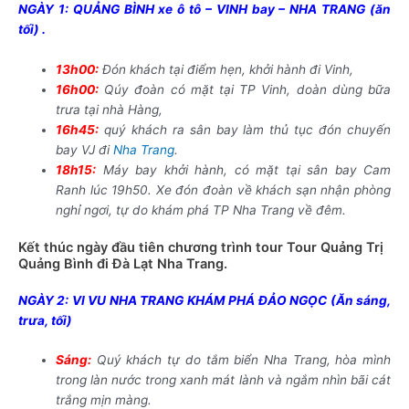
NGÀY 1: QUẢNG BÌNH xe ô tô – VINH bay – NHA TRANG (ăn
tối) .
13h00:
Đón khách tại điểm hẹn, khởi hành đi Vinh,
16h00:
Qúy đoàn có mặt tại TP Vinh, doàn dùng bữa
trưa tại nhà Hàng,
16h45:
quý khách ra sân bay làm thủ tục đón chuyến
bay VJ đi
Nha Trang
.
18h15:
Máy bay khởi hành, có mặt tại sân bay Cam
Ranh lúc 19h50. Xe đón đoàn về khách sạn nhận phòng
nghỉ ngơi, tự do khám phá TP Nha Trang về đêm.
Kết thúc ngày đầu tiên chương trình tour Tour Quảng Trị
Quảng Bình đi Đà Lạt Nha Trang.
NGÀY 2: VI VU NHA TRANG KHÁM PHÁ ĐẢO NGỌC (Ăn sáng,
trưa, tối)
Sáng:
Quý khách tự do tắm biển Nha Trang, hòa mình
trong làn nước trong xanh mát lành và ngắm nhìn bãi cát
trắng mịn màng.