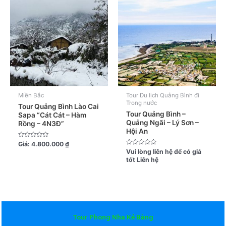
Miền Bắc
Tour Du lịch Quảng Bình đi
Trong nước
Tour Quảng Bình Lào Cai
Tour Quảng Bình –
Sapa “Cát Cát – Hàm
Quảng Ngãi – Lý Sơn –
Rồng – 4N3Đ”
Hội An
Được
Giá:
4.800.000
₫
xếp
Được
Vui lòng liên hệ để có giá
hạng
xếp
tốt
Liên hệ
0
hạng
5
0
sao
5
sao
Tour Phong Nha Kẻ Bàng