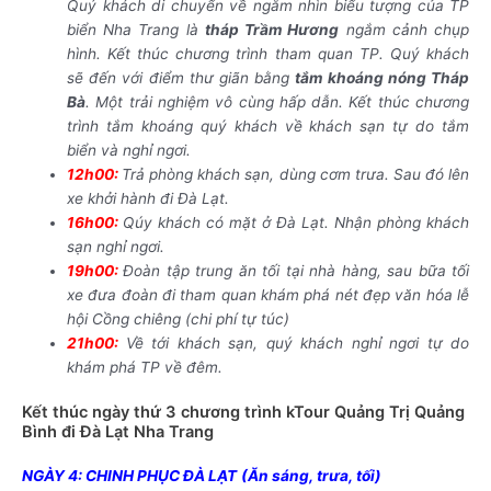
Quý khách di chuyển về ngắm nhìn biểu tượng của TP
biển Nha Trang là
tháp Trầm Hương
ngắm cảnh chụp
hình. Kết thúc chương trình tham quan TP. Quý khách
sẽ đến với điểm thư giãn bằng
tắm khoáng nóng Tháp
Bà
. Một trải nghiệm vô cùng hấp dẫn.
Kết thúc chương
trình tắm khoáng quý khách về khách sạn tự do tắm
biển và nghỉ ngơi.
12h00:
Trả phòng khách sạn, dùng cơm trưa. Sau đó lên
xe khởi hành đi Đà Lạt.
16h00:
Qúy khách có mặt ở Đà Lạt. Nhận phòng khách
sạn nghỉ ngơi.
19h00:
Đoàn tập trung ăn tối tại nhà hàng, sau bữa tối
xe đưa đoàn đi tham quan khám phá nét đẹp văn hóa lễ
hội Cồng chiêng (chi phí tự túc)
21h00:
Về tới khách sạn, quý khách nghỉ ngơi tự do
khám phá TP về đêm.
Kết thúc ngày thứ 3 chương trình kTour Quảng Trị Quảng
Bình đi Đà Lạt Nha Trang
NGÀY 4: CHINH PHỤC ĐÀ LẠT
(Ăn sáng, trưa, tối)