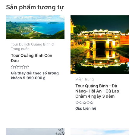
Sản phẩm tương tự
Tour Du lịch Quảng Bình đi
Trong nước
Tour Quảng Bình Côn
Đảo
Được
Gía thay đổi theo số lượng
xếp
khách
5.999.000
₫
hạng
Miền Trung
0
Tour Quảng Bình – Đà
5
sao
Nẵng- Hội An – Cù Lao
Chàm 4 ngày 3 đêm
Được
Giá:
Liên hệ
xếp
hạng
0
5
sao