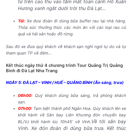
từ trên cao thu vào tầm mắt toàn cảnh Hồ Xuân
Hương xanh ngắt dưới trời thu Đà Lạt…
Tối:
Xe đưa đoàn đi dùng bữa buffer rau tại nhà hàng.
Thỏa sức thưởng thức các món ăn với các loại rau củ
quả và hải sản hoặc đồ rừng.
Sau đó xe đưa quý khách về khách sạn nghỉ ngơi tự do và tự
tham quan TP về đêm…
Kết thúc ngày thứ 4 chương trình Tour Quảng Trị Quảng
Bình đi Đà Lạt Nha Trang
NGÀY 5: ĐÀ LẠT – VINH / HUẾ – QUẢNG BÌNH (Ăn sáng, trưa)
06h00:
Quý khách dùng bữa sáng, trả phòng khách
sạn.
07h00:
Tạm biệt thành phố Ngàn Hoa. Qúy khách lên xe
khởi hành về Sân bay Liên Khương đón chuyến bay
Về tới sân bay
BL/VJ khởi hành lúc 10h45’ về Vinh.
Vinh. Xe đón đoàn đi dùng bữa trưa. Kết thúc