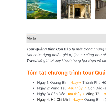
Mô tả
Đánh giá (0)
Chính sách giá
Điểm 
Tour Quảng Bình Côn Đảo
là một trong những 
Nơi chứa đựng nhiều giá trị lịch sử cũng như 
Travel
sẽ gửi tới quý khách hàng lựa chọn vô 
Tóm tắt chương trình
tour Quả
Ngày 1: Quảng Bình
-bay->
Thành Phố Hồ
Ngày 2: Vũng Tàu
-tàu thủy ->
Côn Đảo (ăn
Ngày 3: Côn Đảo
-tàu thủy->
Vũng Tàu
-
Ngày 4: Hồ Chí Minh
-bay->
Quảng Bình (ă