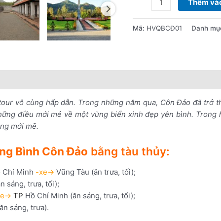
Thêm vào
Mã:
HVQBCĐ01
Danh mụ
nổi bật
Lưu ý khi đặt tour
tour vô cùng hấp dẫn. Trong những năm qua, Côn Đảo đã trở t
những điều mới mẻ về một vùng biển xinh đẹp yên bình. Trong 
cùng mới mẽ.
ng Bình Côn Đảo
bằng tàu thủy:
 Chí Minh
-xe->
Vũng Tàu (ăn trưa, tối);
 sáng, trưa, tối);
xe->
TP
Hồ Chí Minh (ăn sáng, trưa, tối);
n sáng, trưa).