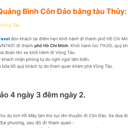
r Quảng Bình Côn Đảo bằng tàu Thủy:
 Vũng Tàu.
ravel
đón khách tại điểm hẹn khởi hành đi thành phố Hồ Chí Mi
 VN7401 đi thành
phố Hồ Chí Minh
. Khởi hành lúc 11h30, quý kh
ưa đoàn lên xe khởi hành đi Vũng Tàu.
 khách nhận phòng tự do nghỉ ngơi tắm biển.
u bữa tối quý khách tự do tham quan khám phá Vũng Tàu.
ảo 4 ngày 3 đêm ngày 2.
Khu du lịch Hồ Mây làm thủ tục lên thuyền đi Côn Đảo. Xe
đưa
đ
địa
phương
,
sau
đó
đi
tham
quan
: