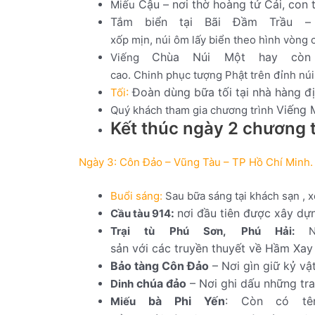
Cậu
–
nơi
thờ
hoàng
tử
Cải,
con
Miếu
Tắm
biển
tại
Bãi
Đầm
Trầu
–
xốp
mịn,
núi
ôm
lấy
biển
theo
hình
vòng
Chùa
Núi
Một
hay
còn
Viếng
cao.
Chinh
phục
tượng
Phật
trên
đỉnh
núi
:
Đoàn
dùng
bữa
tối
tại
nhà
hàng
đ
Tối
Viếng
Quý
khách
tham
gia
chương
trình
Kết thúc ngày 2 chương 
Ngày 3: Côn Đảo – Vũng Tàu – TP Hồ Chí Minh.
Buổi
sáng
:
Sau
bữa
sáng
tại
khách
s
ạn
,
x
:
nơi
đầu
tiên
được
xây
dự
Cầu
tàu
914
Trại
tù
Phú
Sơn
,
Phú
Hải
:
N
sản
với
các
truyền
thuyết
về
Hầm
Xay
Bảo
tàng
Côn
Đảo
–
Nơi
gìn
giữ
kỷ
vậ
chúa
đảo
–
Nơi
ghi
dấu
những
tr
Dinh
bà
Phi
Yến
:
Còn
có
tê
Miếu