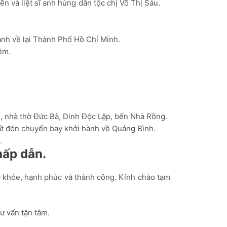
.
Yến
và
liệt
sĩ
anh
hùng
dân
tộc
chị
Võ
Thị
Sáu
ành về lại Thành Phố Hồ Chí Minh.
êm.
m, nhà thờ Đức Bà, Dinh Độc Lập, bến Nhà Rồng.
ất đón chuyến bay khởi hành về Quảng Bình.
.
hấp dẫn.
c khỏe, hạnh phúc và thành công. Kính chào tạm
ư vấn tận tâm.