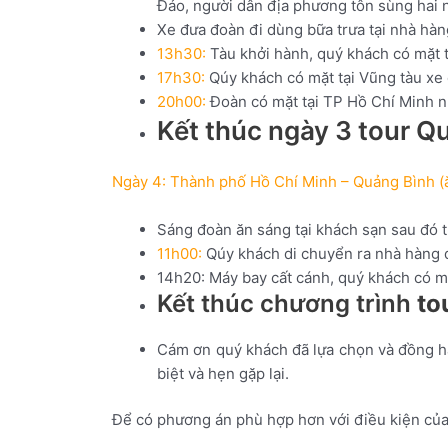
Đảo,
người
dân
địa
phương
tôn
sùng
hai
Xe đưa đoàn đi dùng bữa trưa tại nhà hà
13h30:
Tàu khởi hành, quý khách có mặt t
17h30:
Qúy khách có mặt tại Vũng tàu xe 
20h00:
Đoàn có mặt tại TP Hồ Chí Minh n
Kết thúc ngày 3 tour Q
Ngày 4: Thành phố Hồ Chí Minh – Quảng Bình (ă
Sáng đoàn ăn sáng tại khách sạn sau đó t
11h00:
Qúy khách di chuyển ra nhà hàng d
14h20: Máy bay cất cánh, quý khách có m
Kết thúc chương trình
to
Cám ơn quý khách đã lựa chọn và đồng h
biệt và hẹn gặp lại.
Để có phương án phù hợp hơn với điều kiện của