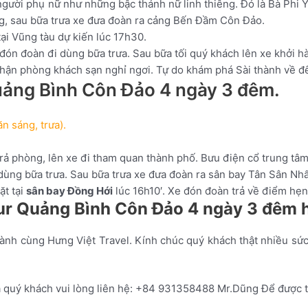
người
phụ
nữ
như
những
bậc
thánh
nữ
linh
thiêng.
Đ
ó
là
Bà
Phi 
ng, sau bữa trưa xe đưa đoàn ra cảng Bến Đầm Côn Đảo.
ại Vũng tàu dự kiến lúc 17h30.
đón đoàn đi dùng bữa trưa. Sau bữa tối quý khách lên xe khởi h
hận phòng khách sạn nghỉ ngơi. Tự do khám phá Sài thành về đ
uảng Bình Côn Đảo 4 ngày 3 đêm.
n sáng, trưa).
rả phòng, lên xe đi tham quan thành phố. Bưu điện cổ trung tâ
ùng bữa trưa. Sau bữa trưa xe đưa đoàn ra sân bay Tân Sân Nh
ặt tại
sân bay Đồng Hới
lúc 16h10′. Xe đón đoàn trả về điểm hẹn
ur Quảng Bình Côn Đảo 4 ngày 3 đêm 
ành cùng Hưng Việt Travel. Kính chúc quý khách thật nhiều sứ
 quý khách vui lòng liên hệ: +84 931358488 Mr.Dũng Để được t