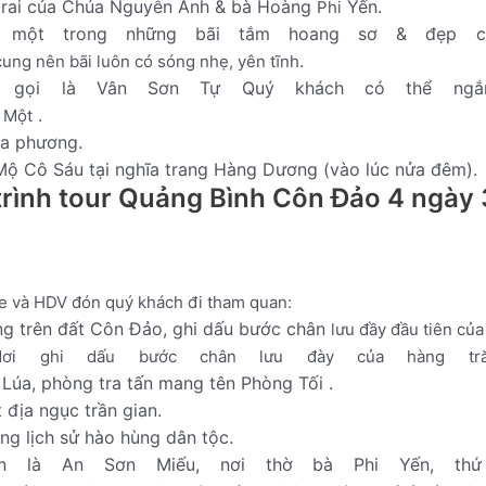
trai
của
Chúa
Nguyễn
Ánh
&
bà
Hoàng
Yến.
Phi
một
trong
những
bãi
tắm
hoang
sơ
&
đẹp
c
.
cung nên
bãi
luôn
có
sóng
nhẹ,
yên
tĩnh
gọi
là
Vân
Sơn
Tự
Quý
khách
có
thể
ng
.
Một
ịa
phương.
Mộ
Cô
Sáu
tại
nghĩa
trang
Hàng
Dương (vào lúc nửa đêm).
trình tour Quảng Bình Côn Đảo 4 ngày
e
và
HDV
đón
quý
khách
đi
tham
quan:
ng
trên
đất
Côn
Đảo,
ghi
dấu
bước
chân
lưu
đầy
đầu
tiên
của
ơi
ghi
dấu
bước
chân
lưu
đày
của
hàng
tr
Lúa,
phòng
tra
tấn
mang
tên
Phòng
Tối
.
t
địa
ngục
trần
gian.
ang
lịch
sử
hào
hùng
dân
tộc.
n
là
An
Sơn
Miếu
,
nơi
thờ
bà
Phi
Yến,
thứ