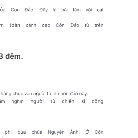
ủa
Côn
Đảo.
Đây
là
bãi
tắm
với cát
ắm
toàn
cảnh
đẹp
Côn
Đảo
từ
trên
 3 đêm.
.
 hàng
chục
vạn
người
tù
lên
hòn
đảo
này
người
tù
chiến
sĩ
cộng
ăm
nghìn
phi
của
chúa
Nguyễn
Ánh.
Ở
Côn