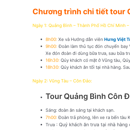
Chương trình chi tiết tou
Ngày 1: Quảng Bình – Thành Phố Hồ Chí Minh –
8h00:
Xe và Hướng dẫn viên
Hưng Việt T
9h00:
Đoàn làm thủ tục đón chuyến bay
Xe đón đoàn đi dùng bữa trưa, sau bữa tr
16h30:
Qúy khách có mặt ở Vũng tàu, Qúy
18h30:
Qúy khách ăn tối tại nhà hàng. Sa
Ngày 2: Vũng Tàu – Côn Đảo:
Tour Quảng Bình Côn Đ
Sáng: đoàn ăn sáng tại khách sạn.
7h00:
Đoàn trả phòng, lên xe ra bến tàu 
:
Quý
khách
ăn
trưa
tại
nhà
hàng
Trưa