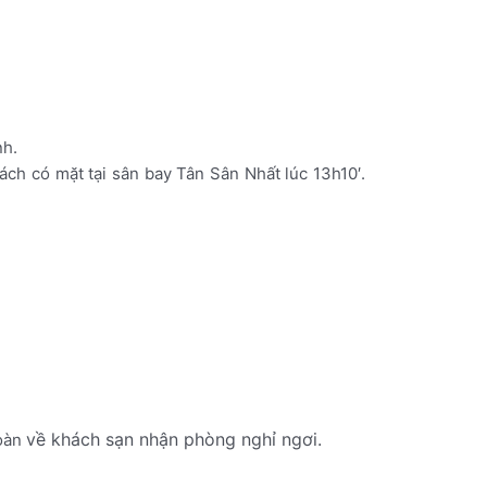
nh.
ách có mặt tại sân bay Tân Sân Nhất lúc 13h10′.
về
khách
sạn
nhận
phòng
nghỉ ngơi.
oàn