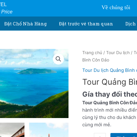
VEL
Về chúng tôi
r Price
Đặt Chổ Nhà Hàng
Đặt trước vé tham quan
Dịch 
Tour
Trang chủ
/
Tour Du lịch
/
T
Quảng
Bình Côn Đảo
Bình
Tour Du lịch Quảng Bình 
Côn
Tour Quảng B
Đảo
số
Gía thay đổi the
lượng
Tour Quảng Bình Côn Đả
hành trình mới nhiều điểm
cùng lý thu cho du khách
cùng mới mẻ.